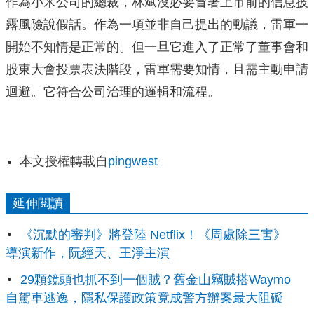
作為小米公司的總裁，林斌沒必要冒著上市前的信息披
露風險說假話。作為一項並非自己提出的動議，雷軍一
開始不知情是正常的。但一旦它進入了正常了董事會和
股東大會投票表決階段，雷軍需要知情，且需主動申請
迴避。它符合公司治理的邏輯和流程。
本文授權轉載自
pingwest
延伸閱讀
《沉默的審判》將登陸 Netflix！《周處除三害》
導演新作，阮經天、王淨主演
29顆鏡頭也抓不到一個賊？舊金山竊賊搭Waymo
自駕車逃逸，隱私保護政策竟成警方辦案最大阻礙