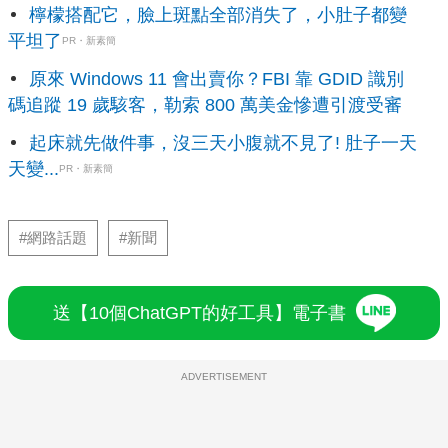
檸檬搭配它，臉上斑點全部消失了，小肚子都變
平坦了
PR・新素簡
原來 Windows 11 會出賣你？FBI 靠 GDID 識別
碼追蹤 19 歲駭客，勒索 800 萬美金慘遭引渡受審
起床就先做件事，沒三天小腹就不見了! 肚子一天
天變...
PR・新素簡
#網路話題
#新聞
送【10個ChatGPT的好工具】電子書
ADVERTISEMENT