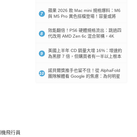
Token 消耗暴降 92%
蘋果 2026 款 Mac mini 規格爆料：M6
7
與 M5 Pro 異色搭檔登場！容量或將
512GB 起跳
效能翻倍！PS6 硬體規格流出：跳過四
8
代改用 AMD Zen 6c 混合架構，4K
120fps 與全光追時代來臨
美國上半年 CD 銷量大增 16%：增速約
9
為黑膠 7 倍，但購買者有一半以上根本
沒有播放器
諾貝爾獎推手也留不住！從 AlphaFold
10
團隊解體看 Google 的焦慮：為何明星
實驗室要為 Gemini 讓路？
鬥機飛行員