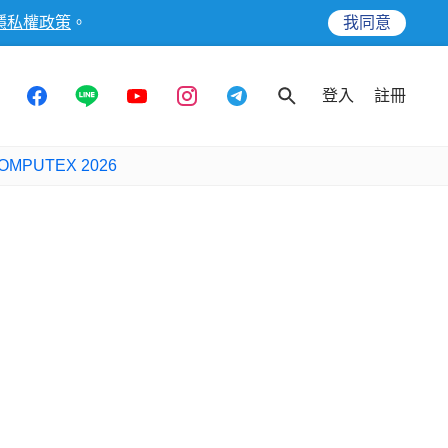
隱私權政策
。
我同意
登入
註冊
OMPUTEX 2026