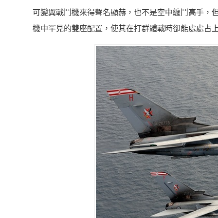
可變翼戰鬥機來得聲名顯赫，也不是空中纏鬥高手，但
機中罕見的雙座配置，使其在打群體戰時卻能處處占