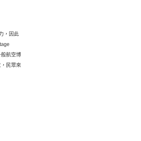
魅力，因此
age
一般航空博
位，民眾來