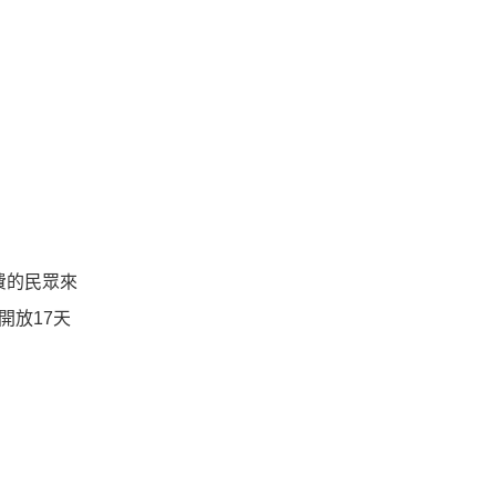
費的民眾來
開放17天