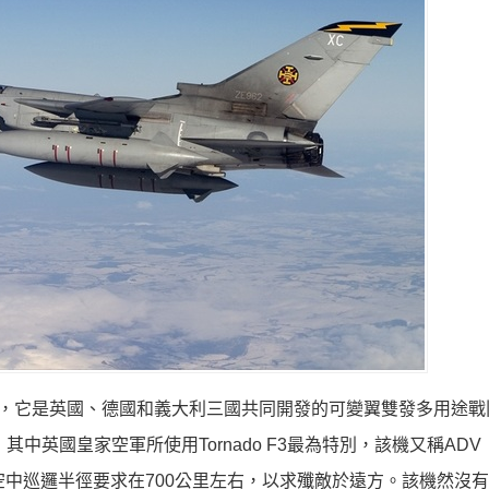
鬥機，它是英國、德國和義大利三國共同開發的可變翼雙發多用途戰
其中英國皇家空軍所使用Tornado F3最為特別，該機又稱ADV（
，戰鬥空中巡邏半徑要求在700公里左右，以求殲敵於遠方。該機然沒有美