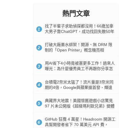
熱門文章
找了半輩子求助偵探都沒用！66歲加拿
1
大男子靠ChatGPT，成功找回失散50年
家人
打破大廠墨水綁架！開源、無 DRM 限
2
制的「Open Printer」概念機亮相
用AI省下4小時竟被塞更多工作！過來人
3
曝光：為什麼優秀員工不再跟你分享怎
麼使用AI
台積電2奈米太猛了！流片量是3奈米同
4
期的4倍，Google與蘋果搶首發、輝達
與AMD排隊等產能
典藏界大地震！美國懷舊遊戲小店驚見
5
97 片未公開版《超級瑪利歐兄弟》變體
任天堂卡帶
GitHub 狂攬 4 萬星！Headroom 開源工
6
具幫開發者省下 70 萬美元 API 費，