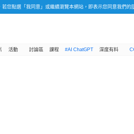
，若您點選「我同意」或繼續瀏覽本網站，即表示您同意我們的
片
活動
討論區
課程
#AI ChatGPT
深度有料
C