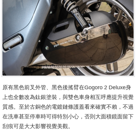
原有黑色前叉外管、黑色後搖臂在Gogoro 2 Deluxe身
上也全數改為鈦銀塗裝，與雙色車身相互呼應提升視覺
質感。至於古銅色的電鍍鏈條護蓋看來確實不賴，不過
在洗車甚至停車時可得特別小心，否則大面積鏡面留下
刮痕可是大大影響視覺美觀。