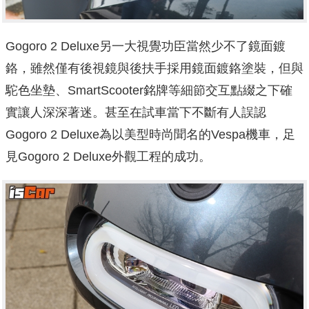
Gogoro 2 Deluxe另一大視覺功臣當然少不了鏡面鍍
鉻，雖然僅有後視鏡與後扶手採用鏡面鍍鉻塗裝，但與
駝色坐墊、SmartScooter銘牌等細節交互點綴之下確
實讓人深深著迷。甚至在試車當下不斷有人誤認
Gogoro 2 Deluxe為以美型時尚聞名的Vespa機車，足
見Gogoro 2 Deluxe外觀工程的成功。