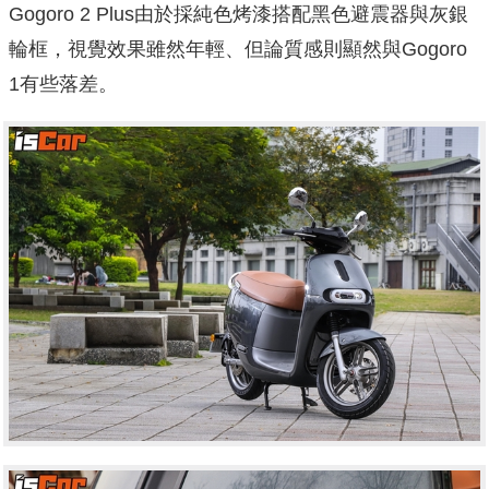
Gogoro 2 Plus由於採純色烤漆搭配黑色避震器與灰銀
輪框，視覺效果雖然年輕、但論質感則顯然與Gogoro
1有些落差。