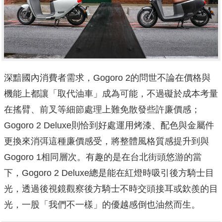
深黯國內消費者需求，Gogoro 2的問世不論在價格與
機能上都讓「取代油車」成為可能，不過礙於成本考量
在搖臂、前叉等細節處理上難免散發些許廉價感；
Gogoro 2 Deluxe則恰到好處運用烤漆、配色與金屬件
更換來消弭這種廉價感受，將整體風格質感提升到與
Gogoro 1相同層次。有趣的是在台北街頭悠游的當
下，Gogoro 2 Deluxe總是能在紅燈時吸引後方騎士目
光，透過後視鏡觀察後方騎士不時交頭接耳或欽羨的目
光，一股「我們不一樣」的優越感倒也油然而生。