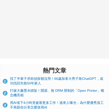
熱門文章
找了半輩子求助偵探都沒用！66歲加拿大男子靠ChatGPT，成
1
功找回失散50年家人
打破大廠墨水綁架！開源、無 DRM 限制的「Open Printer」概
2
念機亮相
用AI省下4小時竟被塞更多工作！過來人曝光：為什麼優秀員工
3
不再跟你分享怎麼使用AI