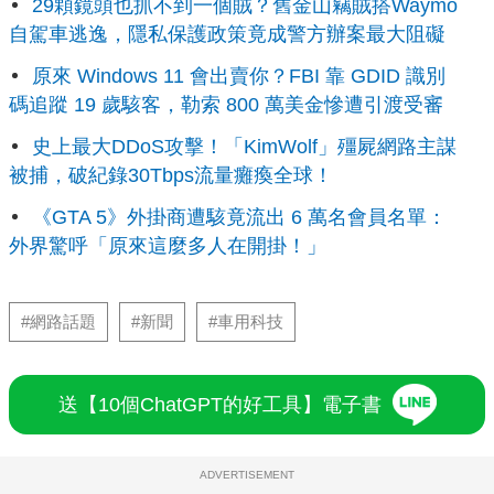
29顆鏡頭也抓不到一個賊？舊金山竊賊搭Waymo
自駕車逃逸，隱私保護政策竟成警方辦案最大阻礙
原來 Windows 11 會出賣你？FBI 靠 GDID 識別
碼追蹤 19 歲駭客，勒索 800 萬美金慘遭引渡受審
史上最大DDoS攻擊！「KimWolf」殭屍網路主謀
被捕，破紀錄30Tbps流量癱瘓全球！
《GTA 5》外掛商遭駭竟流出 6 萬名會員名單：
外界驚呼「原來這麼多人在開掛！」
#網路話題
#新聞
#車用科技
送【10個ChatGPT的好工具】電子書
ADVERTISEMENT