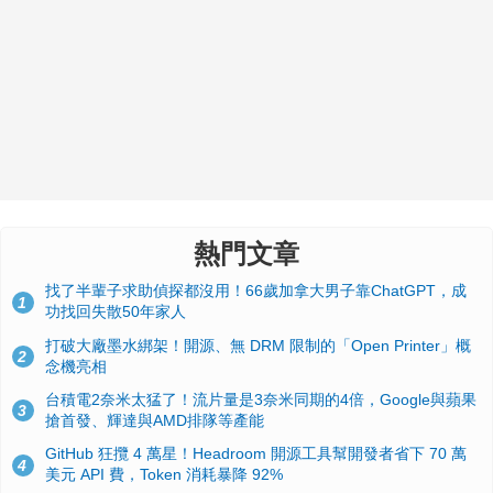
熱門文章
找了半輩子求助偵探都沒用！66歲加拿大男子靠ChatGPT，成
1
功找回失散50年家人
打破大廠墨水綁架！開源、無 DRM 限制的「Open Printer」概
2
念機亮相
台積電2奈米太猛了！流片量是3奈米同期的4倍，Google與蘋果
3
搶首發、輝達與AMD排隊等產能
GitHub 狂攬 4 萬星！Headroom 開源工具幫開發者省下 70 萬
4
美元 API 費，Token 消耗暴降 92%