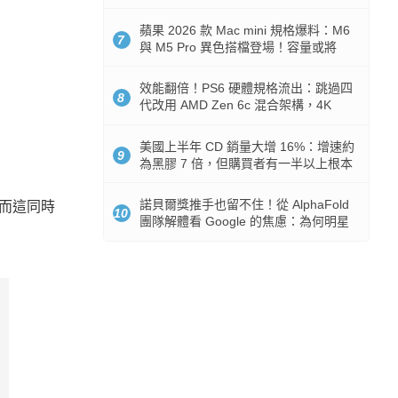
Token 消耗暴降 92%
蘋果 2026 款 Mac mini 規格爆料：M6
7
與 M5 Pro 異色搭檔登場！容量或將
512GB 起跳
效能翻倍！PS6 硬體規格流出：跳過四
8
代改用 AMD Zen 6c 混合架構，4K
120fps 與全光追時代來臨
美國上半年 CD 銷量大增 16%：增速約
9
為黑膠 7 倍，但購買者有一半以上根本
沒有播放器
諾貝爾獎推手也留不住！從 AlphaFold
，而這同時
10
團隊解體看 Google 的焦慮：為何明星
實驗室要為 Gemini 讓路？