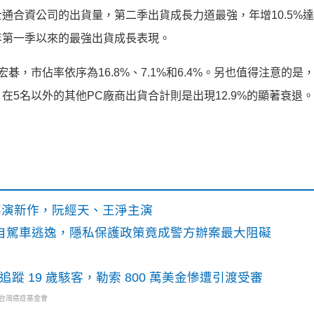
合資公司的出貨量，第二季出貨成長力道最強，年增10.5%達1,
15年第一季以來的最強出貨成長表現。
碁，市佔率依序為16.8%、7.1%和6.4%。另也值得注意的是
，在5名以外的其他PC廠商出貨合計則是出現12.9%的顯著衰退。
》導演新作，阮經天、王淨主演
o自駕車逃逸，隱私保護政策竟成警方辦案最大阻礙
識別碼追蹤 19 歲駭客，勒索 800 萬美金慘遭引渡受審
・台灣癌症基金會