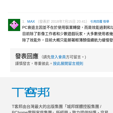
1.
MAX
（發表於 2018年7月15日 20:41）
引用回覆
檢舉
PC衰退主因並不在於使用裝置轉變，而是效能過剩和
目前除了影像工作者和少數遊戲玩家，大多數使用者幾
除了效能外，目前大概只能朝著輕薄顏值續航力緩慢發
發表回應
（請先
登入會員
方可留言。)
謹慎發言，尊重彼此。
按此展開留言規則
T客邦由台灣最大的出版集團「城邦媒體控股集團 /
PChome電腦家庭集團」所經營，致力提供好懂、容易