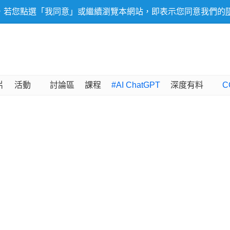
，若您點選「我同意」或繼續瀏覽本網站，即表示您同意我們的
片
活動
討論區
課程
#AI ChatGPT
深度有料
C