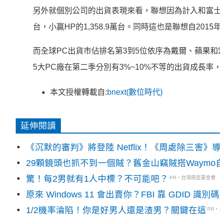
另外就個別公司的出貨表現來看，聯想因為計入和富士通
台，小贏HP的1,358.9萬台。同時這也是聯想自20
而全球PC出貨市佔排名第3到5位依序為戴爾、蘋果和宏
5大PC廠在第二季分別有3%~10%不等的出貨成長率
本文授權轉載自:
bnext(數位時代)
延伸閱讀
《沉默的審判》將登陸 Netflix！《周處除三害
29顆鏡頭也抓不到一個賊？舊金山竊賊搭Waym
驚！每2男就有1人中標？不可能吧？
PR・台灣癌症基金會
原來 Windows 11 會出賣你？FBI 靠 GDID 
1/2機率淪陷！你是好男人還是渣男？關鍵在這
PR