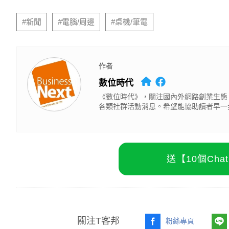
#新聞
#電腦/周邊
#桌機/筆電
作者
數位時代
《數位時代》，關注國內外網路創業生態
各類社群活動消息。希望能協助讀者早一
送【10個Ch
關注T客邦
粉絲專頁