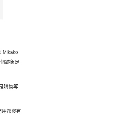
ikako
這個跡象足
或是購物等
商用都沒有