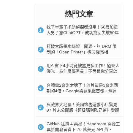
熱門文章
找了半輩子求助偵探都沒用！66歲加拿
1
大男子靠ChatGPT，成功找回失散50年
家人
打破大廠墨水綁架！開源、無 DRM 限
2
制的「Open Printer」概念機亮相
用AI省下4小時竟被塞更多工作！過來人
3
曝光：為什麼優秀員工不再跟你分享怎
麼使用AI
台積電2奈米太猛了！流片量是3奈米同
4
期的4倍，Google與蘋果搶首發、輝達
與AMD排隊等產能
典藏界大地震！美國懷舊遊戲小店驚見
5
97 片未公開版《超級瑪利歐兄弟》變體
任天堂卡帶
GitHub 狂攬 4 萬星！Headroom 開源工
6
具幫開發者省下 70 萬美元 API 費，