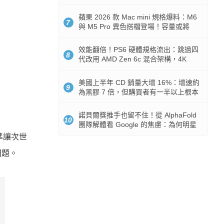
Token 消耗暴降 92%
蘋果 2026 款 Mac mini 規格爆料：M6
7
與 M5 Pro 異色搭檔登場！容量或將
512GB 起跳
效能翻倍！PS6 硬體規格流出：跳過四
8
代改用 AMD Zen 6c 混合架構，4K
120fps 與全光追時代來臨
美國上半年 CD 銷量大增 16%：增速約
9
為黑膠 7 倍，但購買者有一半以上根本
沒有播放器
諾貝爾獎推手也留不住！從 AlphaFold
10
團隊解體看 Google 的焦慮：為何明星
實驗室要為 Gemini 讓路？
標準讓次世
問題。