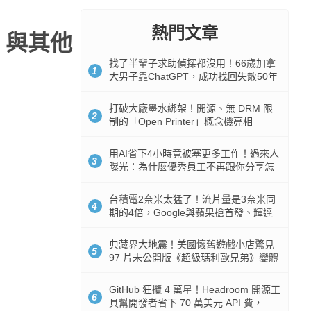
熱門文章
C 與其他
找了半輩子求助偵探都沒用！66歲加拿
1
大男子靠ChatGPT，成功找回失散50年
家人
打破大廠墨水綁架！開源、無 DRM 限
2
制的「Open Printer」概念機亮相
用AI省下4小時竟被塞更多工作！過來人
3
曝光：為什麼優秀員工不再跟你分享怎
麼使用AI
台積電2奈米太猛了！流片量是3奈米同
4
期的4倍，Google與蘋果搶首發、輝達
與AMD排隊等產能
典藏界大地震！美國懷舊遊戲小店驚見
5
97 片未公開版《超級瑪利歐兄弟》變體
任天堂卡帶
GitHub 狂攬 4 萬星！Headroom 開源工
6
具幫開發者省下 70 萬美元 API 費，