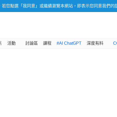
，若您點選「我同意」或繼續瀏覽本網站，即表示您同意我們的
片
活動
討論區
課程
#AI ChatGPT
深度有料
C