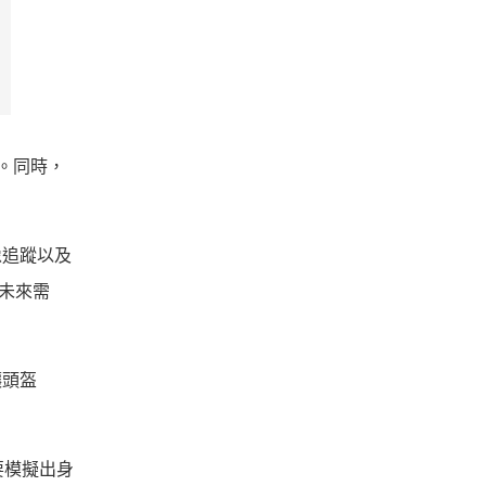
題。同時，
像追蹤以及
應未來需
讓頭盔
。
若要模擬出身