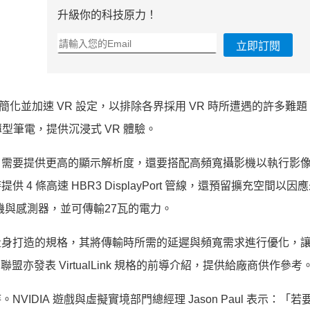
升級你的科技原力！
立即訂閱
簡化並加速 VR 設定，以排除各界採用 VR 時所遭遇的許多難
薄型筆電，
提供沉浸式 VR 體驗。
了需要提供更高的顯示解析度，
還要搭配高頻寬攝影機以執行影
提供 4 條高速 HBR3 DisplayPort 管線，還預留擴充空間以因
影機與感測器，並可傳輸27瓦的電力。
 VR 量身打造的規格，其將傳輸時所需的延遲與頻寬需求進行優化，
盟亦發表 VirtualLink 規格的前導介紹，提供給廠商供作參考
VIDIA 遊戲與虛擬實境部門總經理 Jason Paul 表示：「