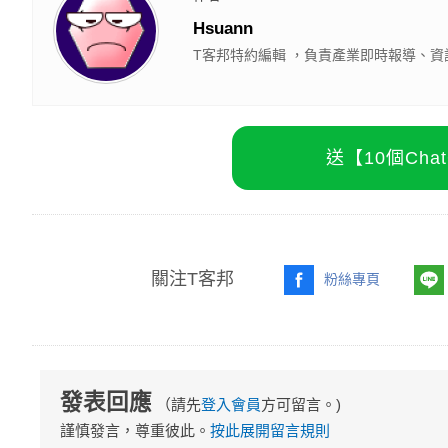
Hsuann
T客邦特約編輯 ，負責產業即時報導、資
送【10個Ch
關注T客邦
粉絲專頁
發表回應
（請先
登入會員
方可留言。)
謹慎發言，尊重彼此。
按此展開留言規則