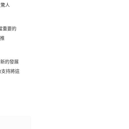
造驚人
相當重要的
，推
多新的發展
力支持將這