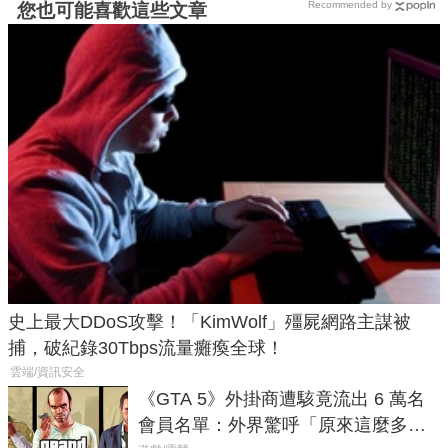
Recommended by
您也可能喜歡這些文章
史上最大DDoS攻擊！「KimWolf」殭屍網路主謀被
捕，破紀錄30Tbps流量癱瘓全球！
雲端/資訊安全
《GTA 5》外掛商遭駭竟流出 6 萬名
會員名單：外界驚呼「原來這麼多人