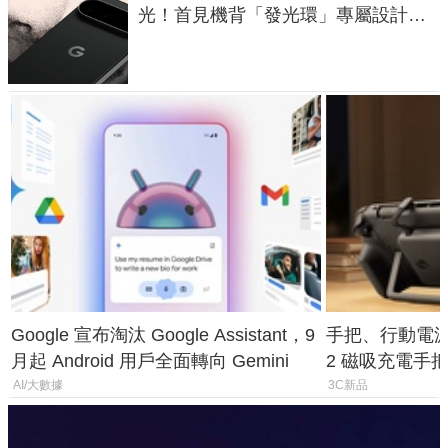
光！首見機背「發光環」專屬設計、
120 倍變焦挑戰攝影極限
Google 宣布淘汰 Google Assistant，9
手把、行動電源合體
月起 Android 用戶全面轉向 Gemini
2 磁吸充電手把
倍
AI/大數據
3C新品