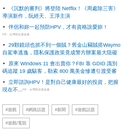
《沉默的審判》將登陸 Netflix！《周處除三害》
導演新作，阮經天、王淨主演
伴侶和妳一起預防HPV，才有資格說愛妳！
PR・台灣癌症基金會
29顆鏡頭也抓不到一個賊？舊金山竊賊搭Waymo
自駕車逃逸，隱私保護政策竟成警方辦案最大阻礙
原來 Windows 11 會出賣你？FBI 靠 GDID 識別
碼追蹤 19 歲駭客，勒索 800 萬美金慘遭引渡受審
立即諮詢HPV！是對自己健康最好的投資，把握
現在不...
PR・台灣癌症基金會
#遊戲
#網路話題
#新聞
#遊戲話題
#遊戲/電競