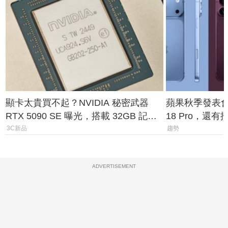
顯卡太貴買不起？NVIDIA 秘密武器
蘋果秋季發表會大
RTX 5090 SE 曝光，搭載 32GB 記憶
18 Pro，還
體
測一次看
3C新品
趨勢
ADVERTISEMENT