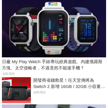
日廠 My Play Watch 手錶專玩經典遊戲、內建俄羅斯
方塊、太空侵略者，不過竟然不能連手機？
遊戲/電競
開發商省錢救星！任天堂傳將為
Switch 2 新增 16GB / 32GB 小容量遊
戲卡的選擇
遊戲/電競