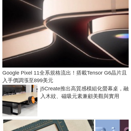
Google Pixel 11全系規格流出！搭載Tensor G6晶片且
入手價調漲至899美元
j5Create推出高質感模組化螢幕桌，融
入木紋、磁吸元素兼顧美觀與實用