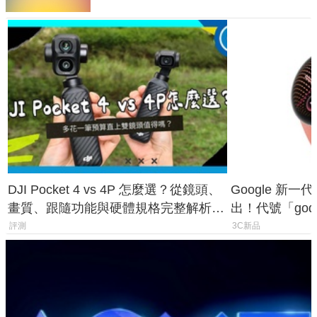
DJI Pocket 4 vs 4P 怎麼選？從鏡頭、
Google 新一代 
畫質、跟隨功能與硬體規格完整解析，
出！代號「god
一次看懂兩台差異
鎖定 AI 應用
評測
3C新品