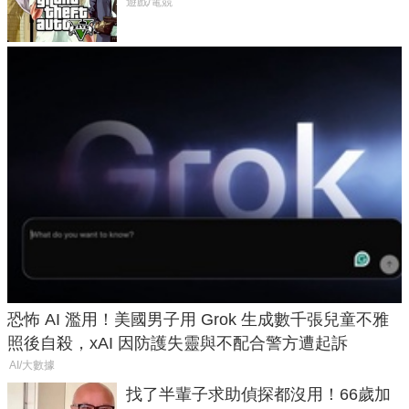
在開掛！」
遊戲/電競
恐怖 AI 濫用！美國男子用 Grok 生成數千張兒童不雅
照後自殺，xAI 因防護失靈與不配合警方遭起訴
AI/大數據
找了半輩子求助偵探都沒用！66歲加