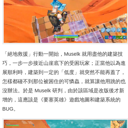
「絕地救援」行動一開始，Muselk 就用盡他的建築技
巧，一步一步接近山崖底下的受困玩家；正當他以為進
展順利時，建築到一定的「低度」就突然不能再蓋了，
怎樣都碰不到那位被困住的可憐蟲，就算讓他用跳的也
沒辦法。於是 Muselk 研判，由於該區域是改版後才新
增的，這應該是《要塞英雄》遊戲地圖和建築系統的
BUG。