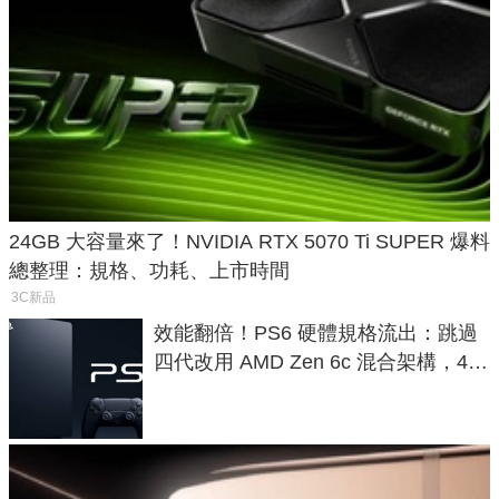
24GB 大容量來了！NVIDIA RTX 5070 Ti SUPER 爆料
總整理：規格、功耗、上市時間
3C新品
效能翻倍！PS6 硬體規格流出：跳過
四代改用 AMD Zen 6c 混合架構，4K
120fps 與全光追時代來臨