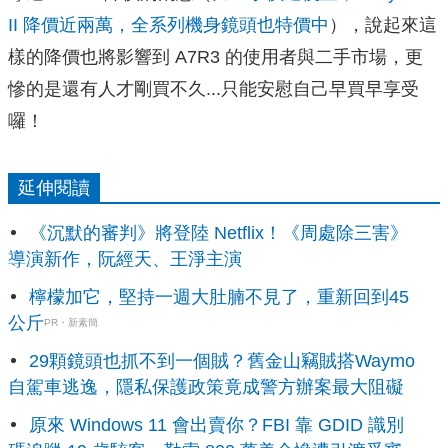
II 降價近兩萬，全系列機身鏡頭也特價中
），說起來這
樣的降價也將影響到 A7R3 的使用者與二手市場，更
慘的是還有人才剛買不久...只能安慰自己早買早享受
囉！
延伸閱讀
《沉默的審判》將登陸 Netflix！《周處除三害》
導演新作，阮經天、王淨主演
檸檬加它，堅持一週大肚腩不見了，重新回到45
公斤
PR・新素簡
29顆鏡頭也抓不到一個賊？舊金山竊賊搭Waymo
自駕車逃逸，隱私保護政策竟成警方辦案最大阻礙
原來 Windows 11 會出賣你？FBI 靠 GDID 識別