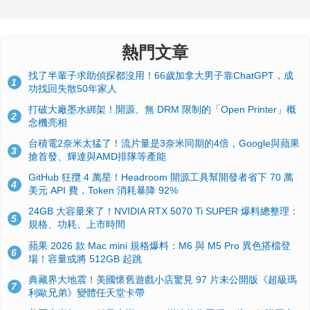
熱門文章
找了半輩子求助偵探都沒用！66歲加拿大男子靠ChatGPT，成
1
功找回失散50年家人
打破大廠墨水綁架！開源、無 DRM 限制的「Open Printer」概
2
念機亮相
台積電2奈米太猛了！流片量是3奈米同期的4倍，Google與蘋果
3
搶首發、輝達與AMD排隊等產能
GitHub 狂攬 4 萬星！Headroom 開源工具幫開發者省下 70 萬
4
美元 API 費，Token 消耗暴降 92%
24GB 大容量來了！NVIDIA RTX 5070 Ti SUPER 爆料總整理：
5
規格、功耗、上市時間
蘋果 2026 款 Mac mini 規格爆料：M6 與 M5 Pro 異色搭檔登
6
場！容量或將 512GB 起跳
典藏界大地震！美國懷舊遊戲小店驚見 97 片未公開版《超級瑪
7
利歐兄弟》變體任天堂卡帶