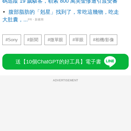
碼追蹤 19 歲駭客，勒索 800 萬美金慘遭引渡受審
腹部脂肪的「剋星」找到了，常吃這幾物，吃走
大肚囊，...
PR・新素簡
#Sony
#新聞
#微單眼
#單眼
#相機/影像
送【10個ChatGPT的好工具】電子書
ADVERTISEMENT