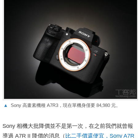
▲
Sony 高畫素機種 A7R3，現在單機身僅要 84,980 元。
Sony 相機大批降價並不是第一次，在之前我們就曾報
導過 A7R II 降價的消息（
比二手價還便宜，Sony A7R