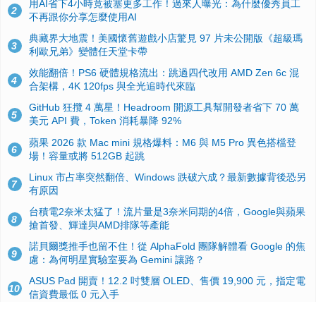
用AI省下4小時竟被塞更多工作！過來人曝光：為什麼優秀員工
2
不再跟你分享怎麼使用AI
典藏界大地震！美國懷舊遊戲小店驚見 97 片未公開版《超級瑪
3
利歐兄弟》變體任天堂卡帶
效能翻倍！PS6 硬體規格流出：跳過四代改用 AMD Zen 6c 混
4
合架構，4K 120fps 與全光追時代來臨
GitHub 狂攬 4 萬星！Headroom 開源工具幫開發者省下 70 萬
5
美元 API 費，Token 消耗暴降 92%
蘋果 2026 款 Mac mini 規格爆料：M6 與 M5 Pro 異色搭檔登
6
場！容量或將 512GB 起跳
Linux 市占率突然翻倍、Windows 跌破六成？最新數據背後恐另
7
有原因
台積電2奈米太猛了！流片量是3奈米同期的4倍，Google與蘋果
8
搶首發、輝達與AMD排隊等產能
諾貝爾獎推手也留不住！從 AlphaFold 團隊解體看 Google 的焦
9
慮：為何明星實驗室要為 Gemini 讓路？
ASUS Pad 開賣！12.2 吋雙層 OLED、售價 19,900 元，指定電
10
信資費最低 0 元入手