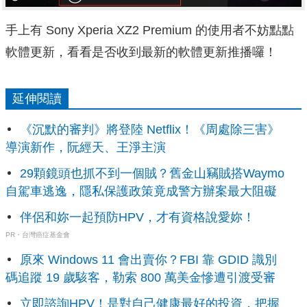
手上有 Sony Xperia XZ2 Premium 的使用者不妨點點
軟體更新，看看是否收到最新的軟體更新推播囉！
延伸閱讀
《沉默的審判》將登陸 Netflix！《周處除三害》
導演新作，阮經天、王淨主演
29顆鏡頭也抓不到一個賊？舊金山竊賊搭Waymo
自駕車逃逸，隱私保護政策竟成警方辦案最大阻礙
伴侶和妳一起預防HPV，才有資格說愛妳！
PR・台灣癌症基金會
原來 Windows 11 會出賣你？FBI 靠 GDID 識別
碼追蹤 19 歲駭客，勒索 800 萬美金慘遭引渡受審
立即諮詢HPV！是對自己健康最好的投資，把握