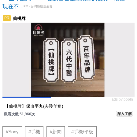
現在不...
PR・台灣癌症基金會
仙桃牌
PR
ads by popIn
【仙桃牌】保血平丸(去羚羊角)
深入了解
觀看次數 51,966次
#Sony
#手機
#新聞
#手機/平板