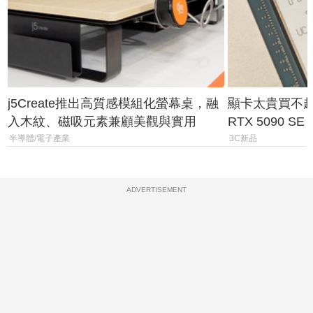
j5Create推出高質感模組化螢幕桌，融
顯卡太貴買不起？
入木紋、磁吸元素兼顧美觀與實用
RTX 5090 S
體
半導體/電子產業
3C新品
ADVERTISEMENT