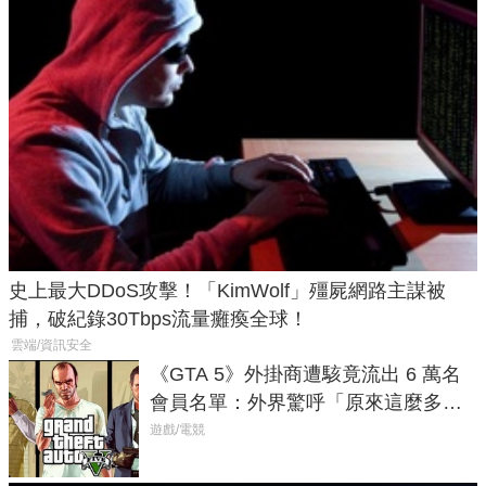
史上最大DDoS攻擊！「KimWolf」殭屍網路主謀被
捕，破紀錄30Tbps流量癱瘓全球！
雲端/資訊安全
《GTA 5》外掛商遭駭竟流出 6 萬名
會員名單：外界驚呼「原來這麼多人
在開掛！」
遊戲/電競