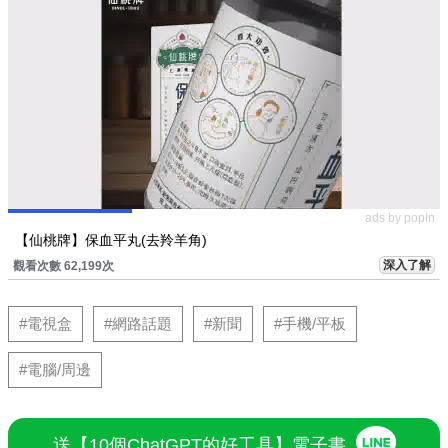
ads by popIn
【仙桃牌】保血平丸(去羚羊角)
深入了解
觀看次數 62,199次
#電視盒
#網路話題
#新聞
#手機/平板
#電腦/周邊
送【10個ChatGPT的好工具】電子書