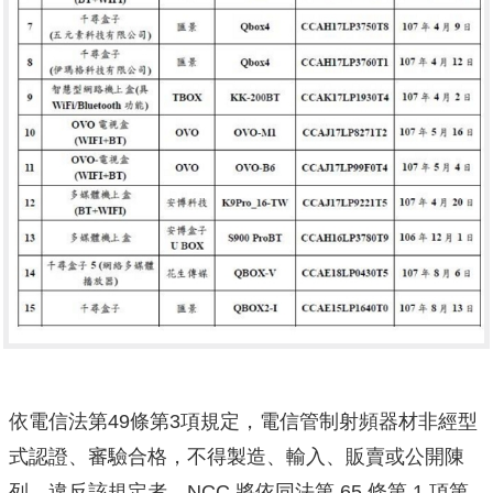
依電信法第49條第3項規定，電信管制射頻器材非經
型
式認證、審驗合格，不得製造、輸入、販賣或公開陳
列。
違反該規定者，NCC 將依同法第 65 條第 1 項第