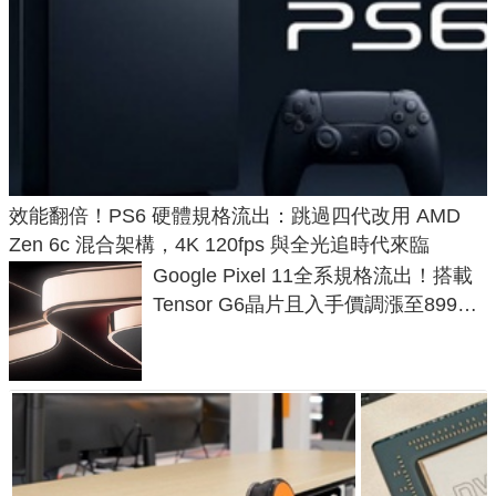
效能翻倍！PS6 硬體規格流出：跳過四代改用 AMD
Zen 6c 混合架構，4K 120fps 與全光追時代來臨
Google Pixel 11全系規格流出！搭載
Tensor G6晶片且入手價調漲至899美
元