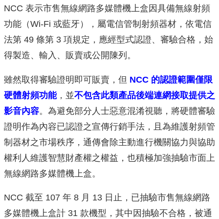
NCC 表示市售無線網路多媒體機上盒因具備無線射頻
功能（Wi
-Fi 或藍牙），屬電信管制射頻器材，依電信
法第 49 條
第 3 項規定，應經型式認證、審驗合格，始
得製造、輸入、
販賣或公開陳列。
雖然取得審驗證明即可販賣，但
NCC 的
認證範圍僅限
硬體射頻功能
，並
不包含此類產品後端連網接
取提供之
影音內容
。為避免部分人士惡意混淆視聽，將硬體
審驗
證明作為內容已認證之宣傳行銷手法，且為維護射頻管
制器材之市場秩序，通傳會除主動進行機關協力與協助
權利
人維護智慧財產權之權益，也積極加強抽驗市面上
無線網路
多媒體機上盒。
NCC 截至 107 年 8 月 13 日止，已抽驗市售無線
網路
多媒體機上盒計 31 款機型，其中因抽驗不合格，被通