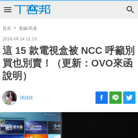
首頁
電腦/周邊
2018.08.14 11:19
這 15 款電視盒被 NCC 呼籲別
買也別賣！（更新：OVO來函
說明）
洪詩詩