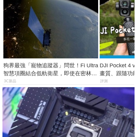
狗界最強「寵物追蹤器」問世！Fi Ultra
DJI Pocket
智慧項圈結合低軌衛星，即使在密林山
畫質、跟隨功
谷也能精準找回愛犬
一次看懂兩台
3C新品
評測