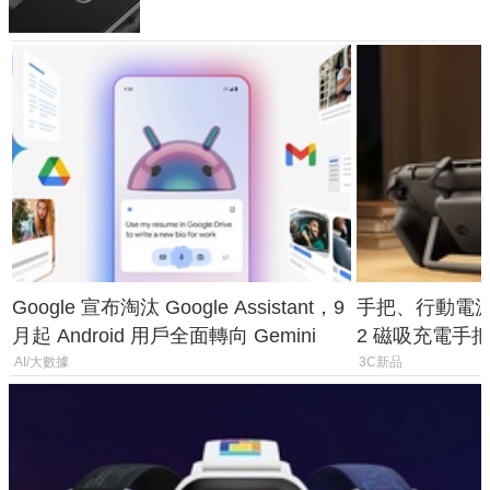
Google 宣布淘汰 Google Assistant，9
手把、行動電源合體
月起 Android 用戶全面轉向 Gemini
2 磁吸充電手把
倍
AI/大數據
3C新品