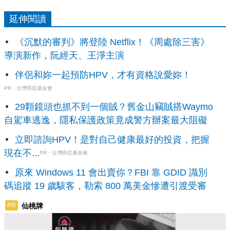
延伸閱讀
《沉默的審判》將登陸 Netflix！《周處除三害》
導演新作，阮經天、王淨主演
伴侶和妳一起預防HPV，才有資格說愛妳！
PR・台灣癌症基金會
29顆鏡頭也抓不到一個賊？舊金山竊賊搭Waymo
自駕車逃逸，隱私保護政策竟成警方辦案最大阻礙
立即諮詢HPV！是對自己健康最好的投資，把握
現在不...
PR・台灣癌症基金會
原來 Windows 11 會出賣你？FBI 靠 GDID 識別
碼追蹤 19 歲駭客，勒索 800 萬美金慘遭引渡受審
仙桃牌
PR