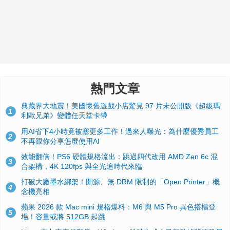
熱門文章
典藏界大地震！美國懷舊遊戲小店驚見 97 片未公開版《超級瑪
1
利歐兄弟》變體任天堂卡帶
用AI省下4小時竟被塞更多工作！過來人曝光：為什麼優秀員工
2
不再跟你分享怎麼使用AI
效能翻倍！PS6 硬體規格流出：跳過四代改用 AMD Zen 6c 混
3
合架構，4K 120fps 與全光追時代來臨
打破大廠墨水綁架！開源、無 DRM 限制的「Open Printer」概
4
念機亮相
蘋果 2026 款 Mac mini 規格爆料：M6 與 M5 Pro 異色搭檔登
5
場！容量或將 512GB 起跳