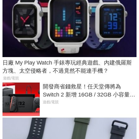
日廠 My Play Watch 手錶專玩經典遊戲、內建俄羅斯
方塊、太空侵略者，不過竟然不能連手機？
遊戲/電競
開發商省錢救星！任天堂傳將為
Switch 2 新增 16GB / 32GB 小容量遊
戲卡的選擇
遊戲/電競