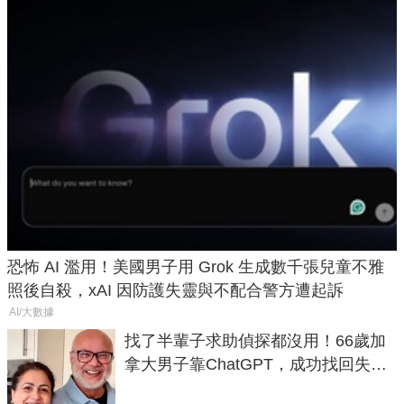
恐怖 AI 濫用！美國男子用 Grok 生成數千張兒童不雅
照後自殺，xAI 因防護失靈與不配合警方遭起訴
AI/大數據
找了半輩子求助偵探都沒用！66歲加
拿大男子靠ChatGPT，成功找回失散
50年家人