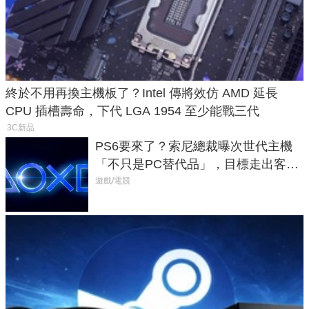
終於不用再換主機板了？Intel 傳將效仿 AMD 延長
CPU 插槽壽命，下代 LGA 1954 至少能戰三代
3C新品
PS6要來了？索尼總裁曝次世代主機
「不只是PC替代品」，目標走出客
廳、進軍電競桌面
遊戲/電競