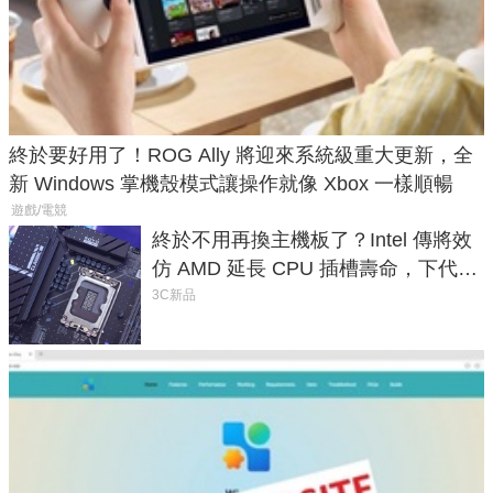
終於要好用了！ROG Ally 將迎來系統級重大更新，全
新 Windows 掌機殼模式讓操作就像 Xbox 一樣順暢
遊戲/電競
終於不用再換主機板了？Intel 傳將效
仿 AMD 延長 CPU 插槽壽命，下代
LGA 1954 至少能戰三代
3C新品