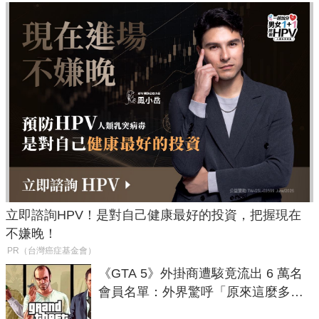
立即諮詢HPV！是對自己健康最好的投資，把握現在
不嫌晚！
PR（台灣癌症基金會）
《GTA 5》外掛商遭駭竟流出 6 萬名
會員名單：外界驚呼「原來這麼多人
在開掛！」