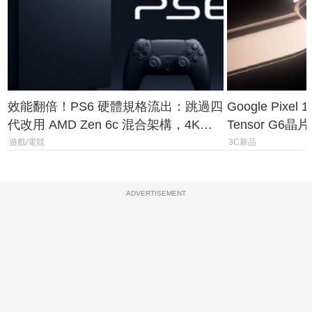
效能翻倍！PS6 硬體規格流出：跳過四
Google Pix
代改用 AMD Zen 6c 混合架構，4K
Tensor G6
120fps 與全光追時代來臨
元
遊戲/電競
3C新品
ADVERTISEMENT