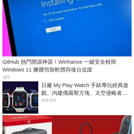
GitHub 熱門開源神器！Winhance 一鍵安全精簡
Windows 11 臃腫預裝軟體與後台追蹤
趨勢
日廠 My Play Watch 手錶專玩經典遊
戲、內建俄羅斯方塊、太空侵略者，
不過竟然不能連手機？
遊戲/電競