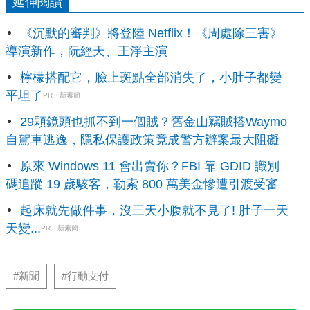
延伸閱讀
《沉默的審判》將登陸 Netflix！《周處除三害》
導演新作，阮經天、王淨主演
檸檬搭配它，臉上斑點全部消失了，小肚子都變
平坦了
PR・新素簡
29顆鏡頭也抓不到一個賊？舊金山竊賊搭Waymo
自駕車逃逸，隱私保護政策竟成警方辦案最大阻礙
原來 Windows 11 會出賣你？FBI 靠 GDID 識別
碼追蹤 19 歲駭客，勒索 800 萬美金慘遭引渡受審
起床就先做件事，沒三天小腹就不見了! 肚子一天
天變...
PR・新素簡
#新聞
#行動支付