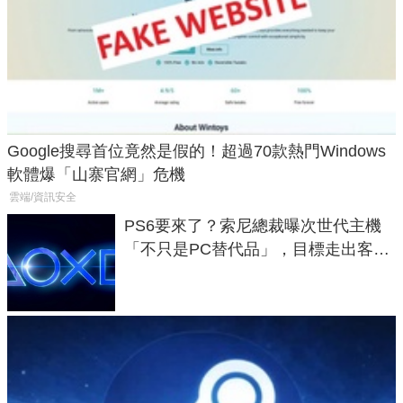
Google搜尋首位竟然是假的！超過70款熱門Windows
軟體爆「山寨官網」危機
雲端/資訊安全
PS6要來了？索尼總裁曝次世代主機
「不只是PC替代品」，目標走出客
廳、進軍電競桌面