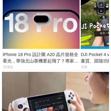
iPhone 18 Pro 設計圖 A20 晶片規格全
DJI Pocket
看光，華強北山寨機要起飛了？專家曝
畫質、跟隨功
山寨機無法復刻兩大關鍵
一次看懂兩台
3C新品
評測