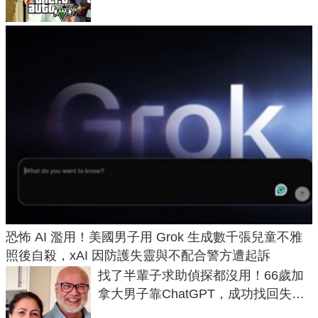
恐怖 AI 濫用！美國男子用 Grok 生成數千張兒童不雅
照後自殺，xAI 因防護失靈與不配合警方遭起訴
找了半輩子求助偵探都沒用！66歲加
拿大男子靠ChatGPT，成功找回失散
50年家人