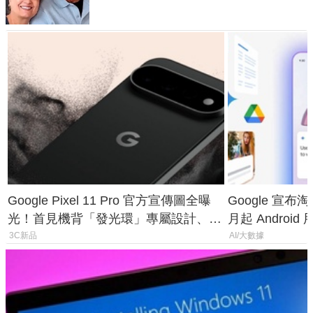
Google Pixel 11 Pro 官方宣傳圖全曝
Google 宣布淘汰 
光！首見機背「發光環」專屬設計、
月起 Android
120 倍變焦挑戰攝影極限
3C新品
AI/大數據