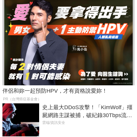
伴侶和妳一起預防HPV，才有資格說愛妳！
PR（台灣癌症基金會）
史上最大DDoS攻擊！「KimWolf」殭
屍網路主謀被捕，破紀錄30Tbps流量
癱瘓全球！
雲端/資訊安全