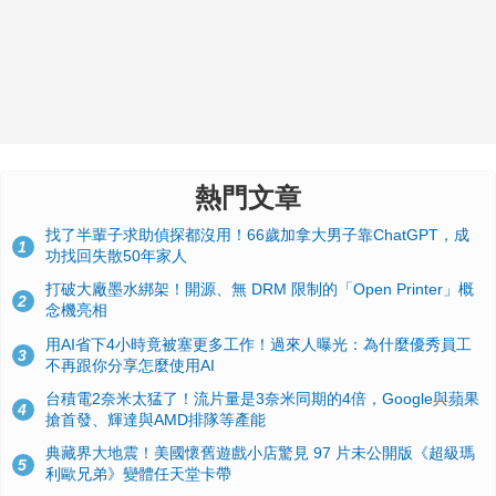
熱門文章
找了半輩子求助偵探都沒用！66歲加拿大男子靠ChatGPT，成
1
功找回失散50年家人
打破大廠墨水綁架！開源、無 DRM 限制的「Open Printer」概
2
念機亮相
用AI省下4小時竟被塞更多工作！過來人曝光：為什麼優秀員工
3
不再跟你分享怎麼使用AI
台積電2奈米太猛了！流片量是3奈米同期的4倍，Google與蘋果
4
搶首發、輝達與AMD排隊等產能
典藏界大地震！美國懷舊遊戲小店驚見 97 片未公開版《超級瑪
5
利歐兄弟》變體任天堂卡帶