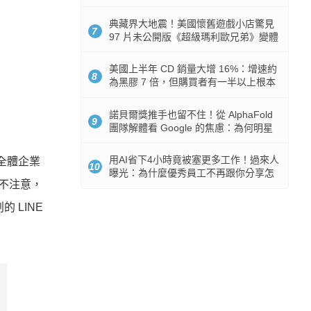
512GB 起跳
典藏界大地震！美國懷舊遊戲小店驚見
7
97 片未公開版《超級瑪利歐兄弟》變體
任天堂卡帶
美國上半年 CD 銷量大增 16%：增速約
8
為黑膠 7 倍，但購買者有一半以上根本
沒有播放器
諾貝爾獎推手也留不住！從 AlphaFold
9
團隊解體看 Google 的焦慮：為何明星
實驗室要為 Gemini 讓路？
用AI省下4小時竟被塞更多工作！過來人
佔全體企業
10
曝光：為什麼優秀員工不再跟你分享怎
的不注意，
麼使用AI
 LINE