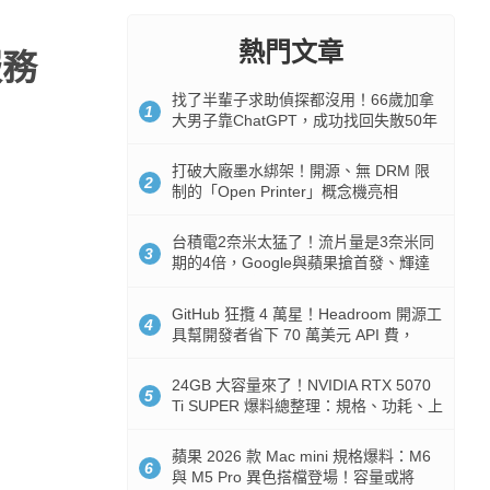
熱門文章
服務
找了半輩子求助偵探都沒用！66歲加拿
1
大男子靠ChatGPT，成功找回失散50年
家人
打破大廠墨水綁架！開源、無 DRM 限
2
制的「Open Printer」概念機亮相
台積電2奈米太猛了！流片量是3奈米同
3
期的4倍，Google與蘋果搶首發、輝達
與AMD排隊等產能
GitHub 狂攬 4 萬星！Headroom 開源工
4
具幫開發者省下 70 萬美元 API 費，
Token 消耗暴降 92%
24GB 大容量來了！NVIDIA RTX 5070
5
Ti SUPER 爆料總整理：規格、功耗、上
市時間
蘋果 2026 款 Mac mini 規格爆料：M6
6
與 M5 Pro 異色搭檔登場！容量或將