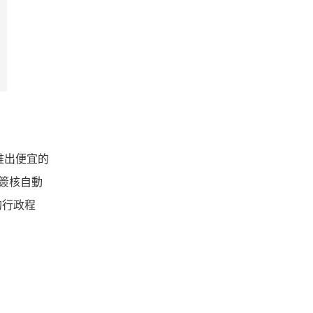
推出便宜的
、簽核自動
的行政程