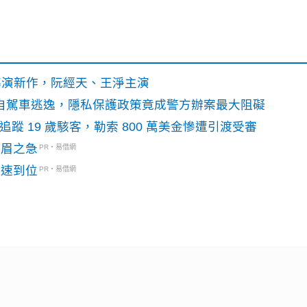
》導演新作，阮經天、王淨主演
o自駕車逃逸，隱私保護政策竟成警方辦案最大阻礙
識別碼追蹤 19 歲駭客，勒索 800 萬美金慘遭引渡受審
燃眉之急
PR・易借網
快速到位
PR・易借網