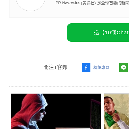
PR Newswire (美通社) 是全球首要的新
送【10個Ch
關注T客邦
粉絲專頁