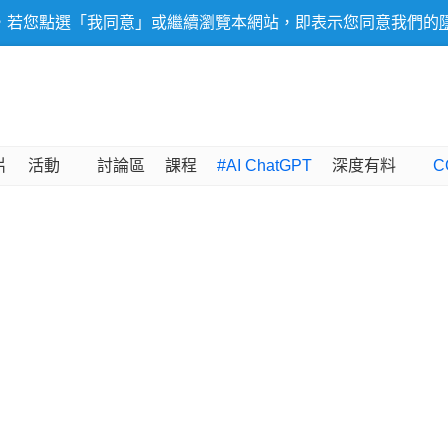
，若您點選「我同意」或繼續瀏覽本網站，即表示您同意我們的
片
活動
討論區
課程
#AI ChatGPT
深度有料
C