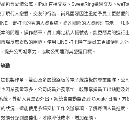
情公寓、iPair 直播交友、SweetRing婚戀交友、weTou
變了現代人戀愛、交友的行為
。
尚凡國際因注重給予員工更簡便
INE一鍵打卡的雲端人資系統，尚凡國際的人資經理表示：「LIN
版本的問題，操作簡單，員工綁定私人帳號後，能更簡易的進行
場反應靈敏的團隊，使用 LINE 打卡除了讓員工更加便利之
訊息，提升公司凝聚力，協助公司達到其營運目標。
出缺勤
，提供製作單、雙面及多層線路板等電子線路板的專業團隊，公
但也因業務量眾多，公司成員外務繁忙，較難掌握員工出缺勤及
端人資系統，外勤人員是否外出，系統會自動整合到 Google 日曆，
工的狀況，還能使用系統安排工作交辦事項，了解每個人員進度
將效能分配到最佳化，才能降低成本、增加產能。