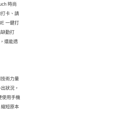
ch 時尚
的打卡、請
E 一鍵打
出缺勤打
外，還能透
司技術力量
外出狀況，
方便使用手機
，縮短原本