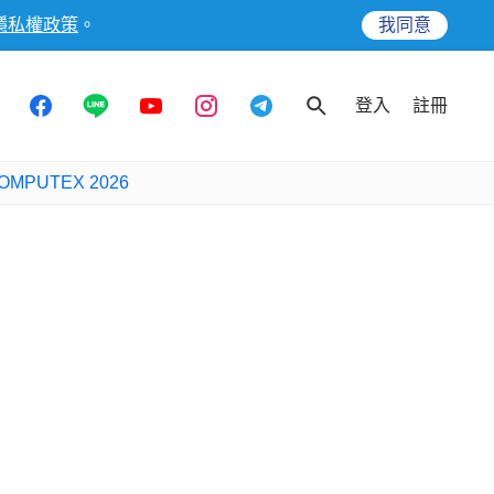
隱私權政策
。
我同意
登入
註冊
OMPUTEX 2026