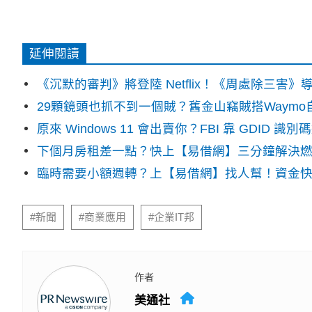
延伸閱讀
《沉默的審判》將登陸 Netflix！《周處除三害
29顆鏡頭也抓不到一個賊？舊金山竊賊搭Waym
原來 Windows 11 會出賣你？FBI 靠 GDID 
下個月房租差一點？快上【易借網】三分鐘解決
臨時需要小額週轉？上【易借網】找人幫！資金
#新聞
#商業應用
#企業IT邦
作者
美通社