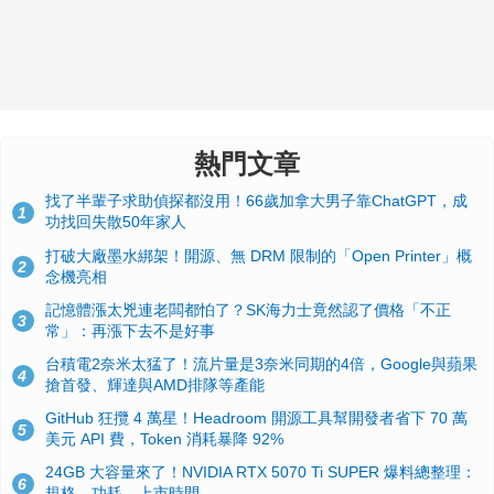
熱門文章
找了半輩子求助偵探都沒用！66歲加拿大男子靠ChatGPT，成
1
功找回失散50年家人
打破大廠墨水綁架！開源、無 DRM 限制的「Open Printer」概
2
念機亮相
記憶體漲太兇連老闆都怕了？SK海力士竟然認了價格「不正
3
常」：再漲下去不是好事
台積電2奈米太猛了！流片量是3奈米同期的4倍，Google與蘋果
4
搶首發、輝達與AMD排隊等產能
GitHub 狂攬 4 萬星！Headroom 開源工具幫開發者省下 70 萬
5
美元 API 費，Token 消耗暴降 92%
24GB 大容量來了！NVIDIA RTX 5070 Ti SUPER 爆料總整理：
6
規格、功耗、上市時間