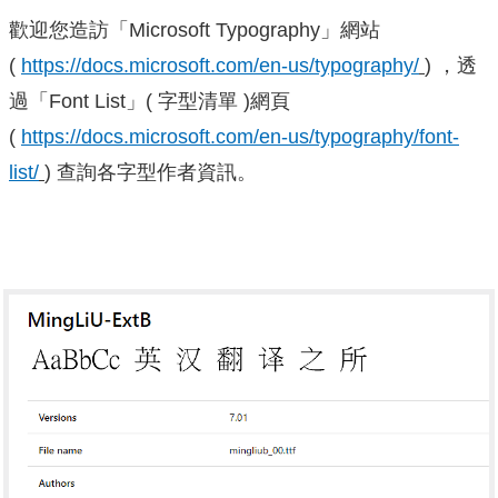
歡迎您造訪「Microsoft Typography」網站
(
https://docs.microsoft.com/en-us/typography/
) ，透
過「Font List」( 字型清單 )網頁
(
https://docs.microsoft.com/en-us/typography/font-
list/
) 查詢各字型作者資訊。