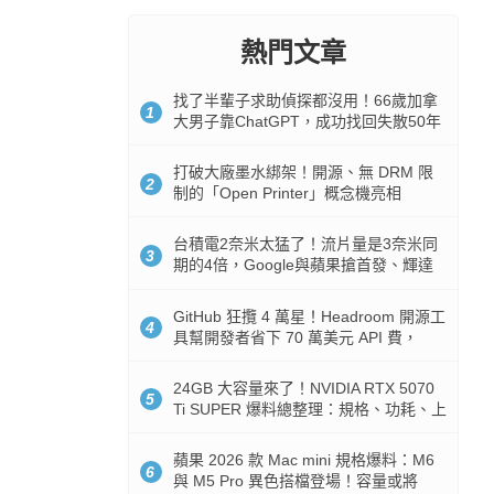
熱門文章
找了半輩子求助偵探都沒用！66歲加拿
1
大男子靠ChatGPT，成功找回失散50年
家人
打破大廠墨水綁架！開源、無 DRM 限
2
制的「Open Printer」概念機亮相
台積電2奈米太猛了！流片量是3奈米同
3
期的4倍，Google與蘋果搶首發、輝達
與AMD排隊等產能
GitHub 狂攬 4 萬星！Headroom 開源工
4
具幫開發者省下 70 萬美元 API 費，
Token 消耗暴降 92%
24GB 大容量來了！NVIDIA RTX 5070
5
Ti SUPER 爆料總整理：規格、功耗、上
市時間
蘋果 2026 款 Mac mini 規格爆料：M6
6
與 M5 Pro 異色搭檔登場！容量或將