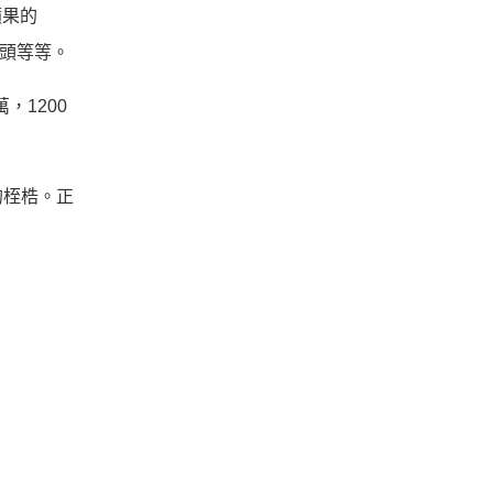
蘋果的
個鏡頭等等。
，1200
的桎梏。正