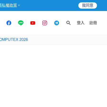
隱私權政策
。
我同意
登入
註冊
OMPUTEX 2026