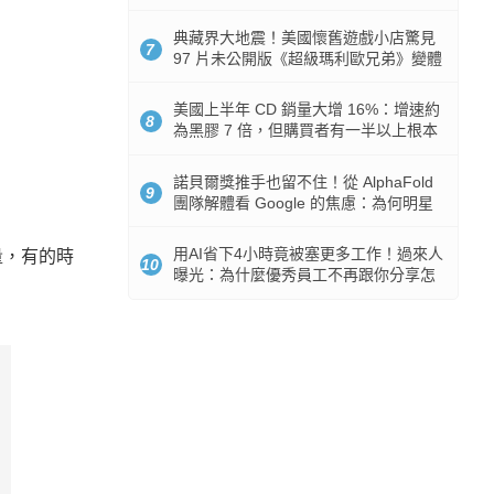
512GB 起跳
典藏界大地震！美國懷舊遊戲小店驚見
7
97 片未公開版《超級瑪利歐兄弟》變體
任天堂卡帶
美國上半年 CD 銷量大增 16%：增速約
8
為黑膠 7 倍，但購買者有一半以上根本
沒有播放器
諾貝爾獎推手也留不住！從 AlphaFold
9
團隊解體看 Google 的焦慮：為何明星
實驗室要為 Gemini 讓路？
用AI省下4小時竟被塞更多工作！過來人
量，有的時
10
曝光：為什麼優秀員工不再跟你分享怎
麼使用AI