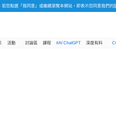
，若您點選「我同意」或繼續瀏覽本網站，即表示您同意我們的
片
活動
討論區
課程
#AI ChatGPT
深度有料
C