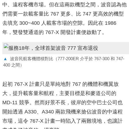
中、遠程客機市場。但在這兩款機型之間，波音認為他
們需要一款載客量比 767 更多、比 747 更高效的機型
去填充 300~400 人載客市場的空隙。因此在 1986
年，雙發雙通道的 767-X 開發計畫便啟動了。
▲
波音民航客機體積對比（777-200ER 介乎於 767-300 和 747-
400 之間）
起初 767-X 計畫只是單純地對 767 的機體和機翼放
大，提升載客量和航程，主要目標是和麥道公司的
MD-11 競爭。然而好景不長，彼岸的空中巴士公司也
開始透過 A330、A340 兩款飛機來搶佔波音的中遠程
市場，這令 767-X 計畫一時陷入了兩難境地，也讓計