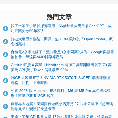
熱門文章
找了半輩子求助偵探都沒用！66歲加拿大男子靠ChatGPT，成
1
功找回失散50年家人
打破大廠墨水綁架！開源、無 DRM 限制的「Open Printer」概
2
念機亮相
台積電2奈米太猛了！流片量是3奈米同期的4倍，Google與蘋果
3
搶首發、輝達與AMD排隊等產能
GitHub 狂攬 4 萬星！Headroom 開源工具幫開發者省下 70 萬
4
美元 API 費，Token 消耗暴降 92%
24GB 大容量來了！NVIDIA RTX 5070 Ti SUPER 爆料總整理：
5
規格、功耗、上市時間
蘋果 2026 款 Mac mini 規格爆料：M6 與 M5 Pro 異色搭檔登
6
場！容量或將 512GB 起跳
典藏界大地震！美國懷舊遊戲小店驚見 97 片未公開版《超級瑪
7
利歐兄弟》變體任天堂卡帶
美國上半年 CD 銷量大增 16%：增速約為黑膠 7 倍，但購買者