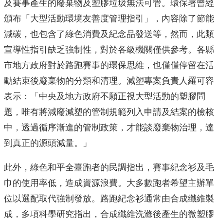
及賽事產生的廢棄物及塑膠垃圾無法可管。環保署曾經
頒布「大型活動環境友善度管理指引」，內容除了節能
減碳，也包含了綠色消費及紀念品發送等，然而，此類
宣導性指引缺乏強制性，對於各級機關僅供參考。各縣
市地方政府對於路跑賽事的環保思維，也僅僅停留在活
動結束後廢棄物的分類和清理。減塑專案負責人羅可容
表示：「中央及地方政府不願正視大型活動的塑膠問
題，唯有將減廢減塑的管制規範列入申請及結案的檢核
中，透過循序漸進的管制政策，才能談廢棄物治理，達
到真正的源頭減量。」
此外，綠色和平全臺跑者的民調指出，賽事紀念衫及毛
巾的使用率低，造成資源浪費。大多數跑者希望主辦單
位以選配取代強制發放。路跑紀念衫通常由合成纖維製
成，多項科學研究指出，合成纖維洗滌後產生的微塑膠