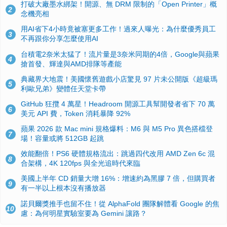
打破大廠墨水綁架！開源、無 DRM 限制的「Open Printer」概
2
念機亮相
用AI省下4小時竟被塞更多工作！過來人曝光：為什麼優秀員工
3
不再跟你分享怎麼使用AI
台積電2奈米太猛了！流片量是3奈米同期的4倍，Google與蘋果
4
搶首發、輝達與AMD排隊等產能
典藏界大地震！美國懷舊遊戲小店驚見 97 片未公開版《超級瑪
5
利歐兄弟》變體任天堂卡帶
GitHub 狂攬 4 萬星！Headroom 開源工具幫開發者省下 70 萬
6
美元 API 費，Token 消耗暴降 92%
蘋果 2026 款 Mac mini 規格爆料：M6 與 M5 Pro 異色搭檔登
7
場！容量或將 512GB 起跳
效能翻倍！PS6 硬體規格流出：跳過四代改用 AMD Zen 6c 混
8
合架構，4K 120fps 與全光追時代來臨
美國上半年 CD 銷量大增 16%：增速約為黑膠 7 倍，但購買者
9
有一半以上根本沒有播放器
諾貝爾獎推手也留不住！從 AlphaFold 團隊解體看 Google 的焦
10
慮：為何明星實驗室要為 Gemini 讓路？