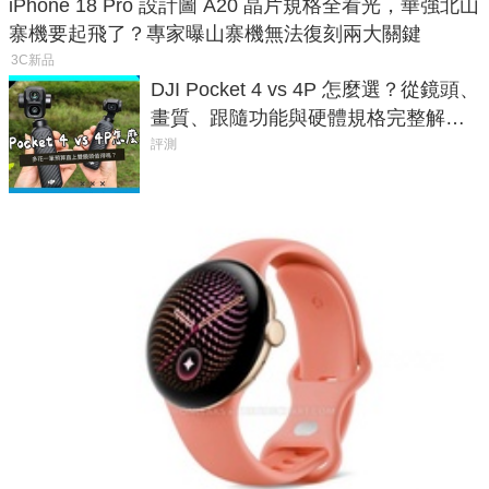
iPhone 18 Pro 設計圖 A20 晶片規格全看光，華強北山
寨機要起飛了？專家曝山寨機無法復刻兩大關鍵
3C新品
DJI Pocket 4 vs 4P 怎麼選？從鏡頭、
畫質、跟隨功能與硬體規格完整解
析，一次看懂兩台差異
評測