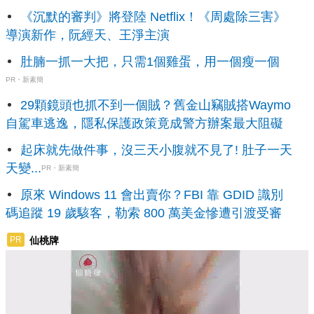
《沉默的審判》將登陸 Netflix！《周處除三害》
導演新作，阮經天、王淨主演
肚腩一抓一大把，只需1個雞蛋，用一個瘦一個
PR・新素簡
29顆鏡頭也抓不到一個賊？舊金山竊賊搭Waymo
自駕車逃逸，隱私保護政策竟成警方辦案最大阻礙
起床就先做件事，沒三天小腹就不見了! 肚子一天
天變...
PR・新素簡
原來 Windows 11 會出賣你？FBI 靠 GDID 識別
碼追蹤 19 歲駭客，勒索 800 萬美金慘遭引渡受審
仙桃牌
PR