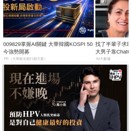
009829掌握AI關鍵 大華韓國KOSPI 50
找了半輩子求助
今強勢開募
大男子靠Chat
年家人
PR（大華銀全能行銷方案）
AI/大數據