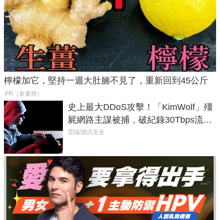
檸檬加它，堅持一週大肚腩不見了，重新回到45公斤
PR（新素簡）
史上最大DDoS攻擊！「KimWolf」殭
屍網路主謀被捕，破紀錄30Tbps流量
癱瘓全球！
雲端/資訊安全