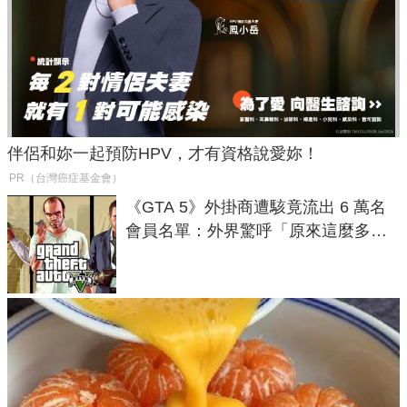
伴侶和妳一起預防HPV，才有資格說愛妳！
PR（台灣癌症基金會）
《GTA 5》外掛商遭駭竟流出 6 萬名
會員名單：外界驚呼「原來這麼多人
在開掛！」