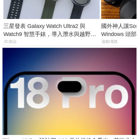
三星發表 Galaxy Watch Ultra2 與
國外神人讓Sony
Watch9 智慧手錶，導入潛水與越野跑
Windows 
導航功能
飛行超有感
3C新品
遊戲/電競