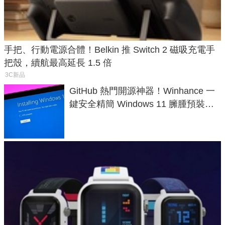
手把、行動電源合體！Belkin 推 Switch 2 磁吸充電手
把殼，續航最高延長 1.5 倍
3C新品
GitHub 熱門開源神器！Winhance 一
鍵安全精簡 Windows 11 臃腫預裝軟
體與後台追蹤