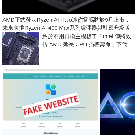
AMD正式發表Ryzen AI Halo迷你電腦將於9月上市，
未來將推Ryzen AI 400 Max系列處理器與對應升級版
終於不用再換主機板了？Intel 傳將效
仿 AMD 延長 CPU 插槽壽命，下代
LGA 1954 至少能戰三代