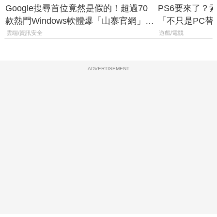
Google搜尋首位竟然是假的！超過70
PS6要來了？
款熱門Windows軟體爆「山寨官網」危
「不只是PC替
機
廳、進軍電競
雲端/資訊安全
遊戲/電競
ADVERTISEMENT