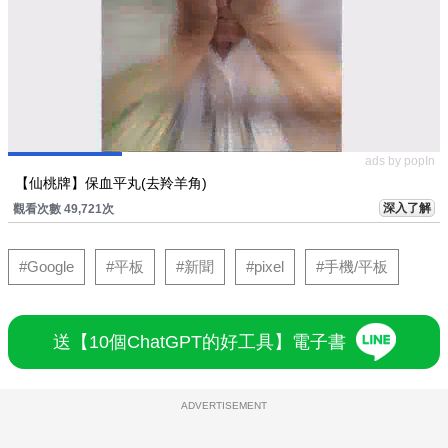
ads by popIn
【仙桃牌】保血平丸(去羚羊角)
深入了解
觀看次數 49,721次
#Google
#平板
#新聞
#pixel
#手機/平板
送【10個ChatGPT的好工具】電子書
ADVERTISEMENT