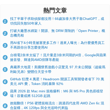
熱門文章
找了半輩子求助偵探都沒用！66歲加拿大男子靠ChatGPT，成
1
功找回失散50年家人
打破大廠墨水綁架！開源、無 DRM 限制的「Open Printer」概
2
念機亮相
用AI省下4小時竟被塞更多工作！過來人曝光：為什麼優秀員工
3
不再跟你分享怎麼使用AI
台積電2奈米太猛了！流片量是3奈米同期的4倍，Google與蘋果
4
搶首發、輝達與AMD排隊等產能
典藏界大地震！美國懷舊遊戲小店驚見 97 片未公開版《超級瑪
5
利歐兄弟》變體任天堂卡帶
GitHub 狂攬 4 萬星！Headroom 開源工具幫開發者省下 70 萬
6
美元 API 費，Token 消耗暴降 92%
蘋果 2026 款 Mac mini 規格爆料：M6 與 M5 Pro 異色搭檔登
7
場！容量或將 512GB 起跳
效能翻倍！PS6 硬體規格流出：跳過四代改用 AMD Zen 6c 混
8
合架構，4K 120fps 與全光追時代來臨