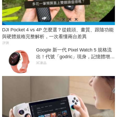
DJI Pocket 4 vs 4P 怎麼選？從鏡頭、畫質、跟隨功能
與硬體規格完整解析，一次看懂兩台差異
評測
Google 新一代 Pixel Watch 5 規格流
出！代號「godric」現身，記憶體增強
鎖定 AI 應用
3C新品