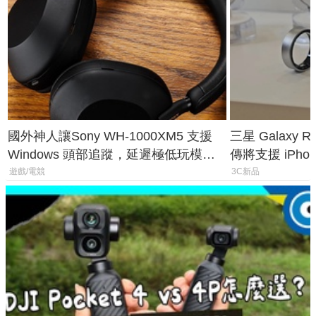
國外神人讓Sony WH-1000XM5 支援
三星 Galaxy 
Windows 頭部追蹤，延遲極低玩模擬
傳將支援 iPho
飛行超有感
慧家電連動功
遊戲/電競
3C新品