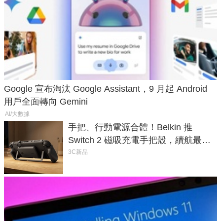
Google 宣布淘汰 Google Assistant，9 月起 Android
用戶全面轉向 Gemini
AI/大數據
手把、行動電源合體！Belkin 推
Switch 2 磁吸充電手把殼，續航最高
延長 1.5 倍
3C新品