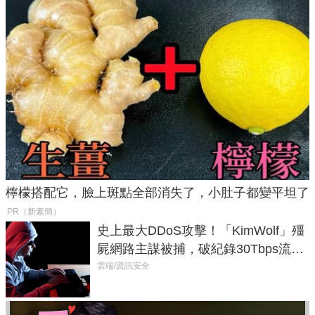
檸檬搭配它，臉上斑點全部消失了，小肚子都變平坦了
PR（新素簡）
史上最大DDoS攻擊！「KimWolf」殭
屍網路主謀被捕，破紀錄30Tbps流量
癱瘓全球！
雲端/資訊安全