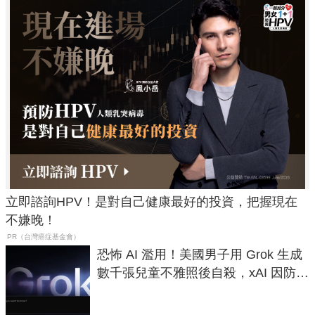
立即諮詢HPV！是對自己健康最好的投資，把握現在
不嫌晚！
PR（台灣癌症基金會）
恐怖 AI 濫用！美國男子用 Grok 生成
數千張兒童不雅照後自殺，xAI 因防護
失靈與不配合警方遭起訴