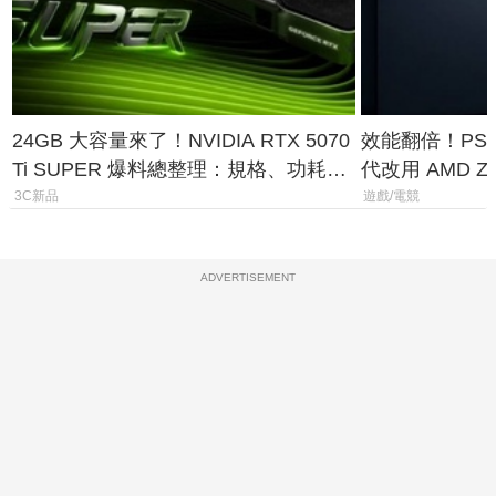
24GB 大容量來了！NVIDIA RTX 5070
效能翻倍！PS
Ti SUPER 爆料總整理：規格、功耗、
代改用 AMD Z
上市時間
120fps 與全
3C新品
遊戲/電競
ADVERTISEMENT