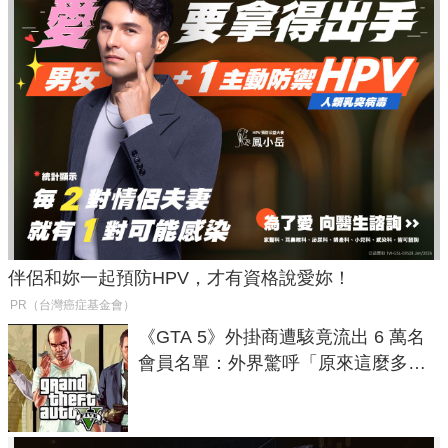
伴侶和妳一起預防HPV，才有資格說愛妳！
PR（台灣癌症基金會）
《GTA 5》外掛商遭駭竟流出 6 萬名
會員名單：外界驚呼「原來這麼多人
在開掛！」