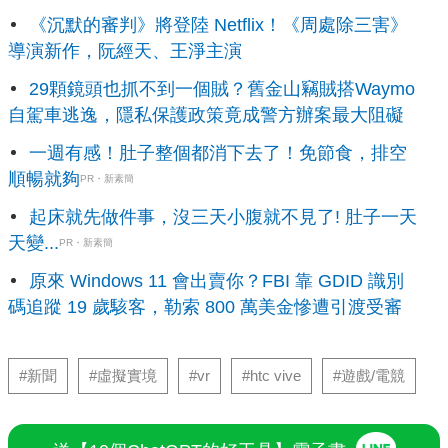
《沉默的審判》將登陸 Netflix！《周處除三害》
導演新作，阮經天、王淨主演
29顆鏡頭也抓不到一個賊？舊金山竊賊搭Waymo
自駕車逃逸，隱私保護政策竟成警方辦案最大阻礙
一週有感！肚子整個都消下去了！免節食，排空
順暢就夠
PR・新素簡
起床就先做件事，沒三天小腹就不見了! 肚子一天
天變...
PR・新素簡
原來 Windows 11 會出賣你？FBI 靠 GDID 識別
碼追蹤 19 歲駭客，勒索 800 萬美金慘遭引渡受審
#新聞
#虛擬實境
#vr
#htc vive
#遊戲/電競