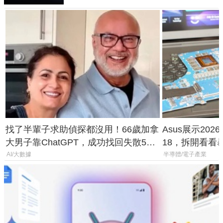
找了半輩子求助偵探都沒用！66歲加拿
Asus展示2026年
大男子靠ChatGPT，成功找回失散50
18，拆開看看
年家人
AI/大數據
半導體/電子產業