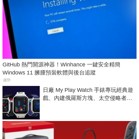
GitHub 熱門開源神器！Winhance 一鍵安全精簡
Windows 11 臃腫預裝軟體與後台追蹤
趨勢
日廠 My Play Watch 手錶專玩經典遊
戲、內建俄羅斯方塊、太空侵略者，
不過竟然不能連手機？