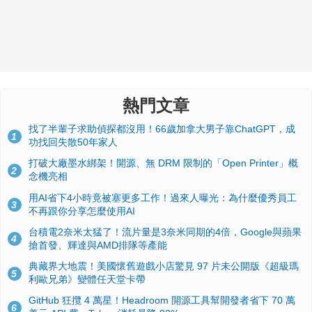
熱門文章
找了半輩子求助偵探都沒用！66歲加拿大男子靠ChatGPT，成
1
功找回失散50年家人
打破大廠墨水綁架！開源、無 DRM 限制的「Open Printer」概
2
念機亮相
用AI省下4小時竟被塞更多工作！過來人曝光：為什麼優秀員工
3
不再跟你分享怎麼使用AI
台積電2奈米太猛了！流片量是3奈米同期的4倍，Google與蘋果
4
搶首發、輝達與AMD排隊等產能
典藏界大地震！美國懷舊遊戲小店驚見 97 片未公開版《超級瑪
5
利歐兄弟》變體任天堂卡帶
GitHub 狂攬 4 萬星！Headroom 開源工具幫開發者省下 70 萬
6