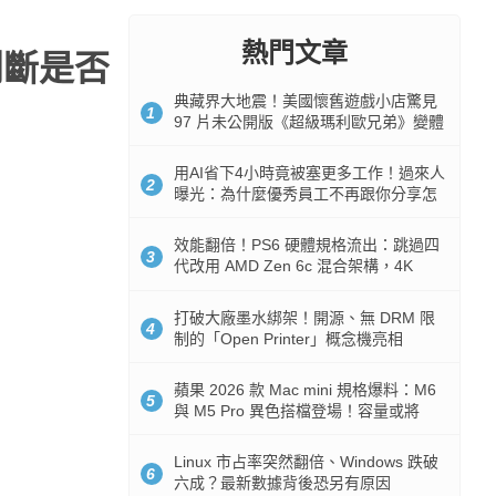
熱門文章
判斷是否
典藏界大地震！美國懷舊遊戲小店驚見
1
97 片未公開版《超級瑪利歐兄弟》變體
任天堂卡帶
用AI省下4小時竟被塞更多工作！過來人
2
曝光：為什麼優秀員工不再跟你分享怎
麼使用AI
效能翻倍！PS6 硬體規格流出：跳過四
3
代改用 AMD Zen 6c 混合架構，4K
120fps 與全光追時代來臨
打破大廠墨水綁架！開源、無 DRM 限
4
制的「Open Printer」概念機亮相
蘋果 2026 款 Mac mini 規格爆料：M6
5
與 M5 Pro 異色搭檔登場！容量或將
512GB 起跳
Linux 市占率突然翻倍、Windows 跌破
6
六成？最新數據背後恐另有原因