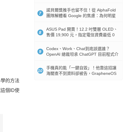
諾貝爾獎推手也留不住！從 AlphaFold
7
團隊解體看 Google 的焦慮：為何明星
實驗室要為 Gemini 讓路？
ASUS Pad 開賣！12.2 吋雙層 OLED、
8
售價 19,900 元，指定電信資費最低 0
元入手
Codex、Work、Chat到底該選誰？
9
OpenAI 總裁坦承 ChatGPT 目前程式介
面混亂：未來用戶將不用區分
手機真的能「一鍵自毀」！他靠這招讓
10
海關查不到資料卻被告，GrapheneOS
開源隱私系統官方力挺
科學的方法
這個ID使