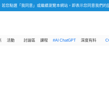
，若您點選「我同意」或繼續瀏覽本網站，即表示您同意我們的
片
活動
討論區
課程
#AI ChatGPT
深度有料
C