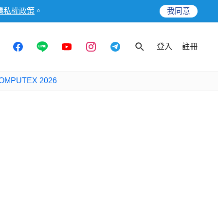
隱私權政策
。
我同意
登入
註冊
OMPUTEX 2026