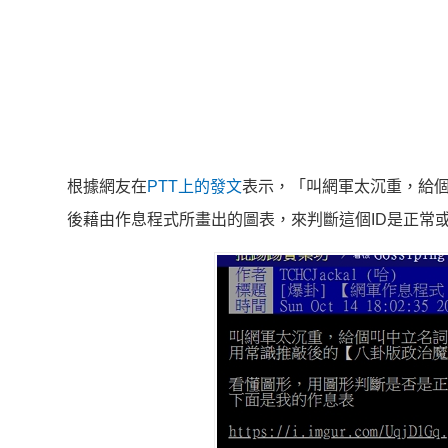
根據網友在
PTT上的發文
表示，「叫網軍太沉重，給個
後藉由作息程式所畫出的圖表，來判斷這個ID是正常