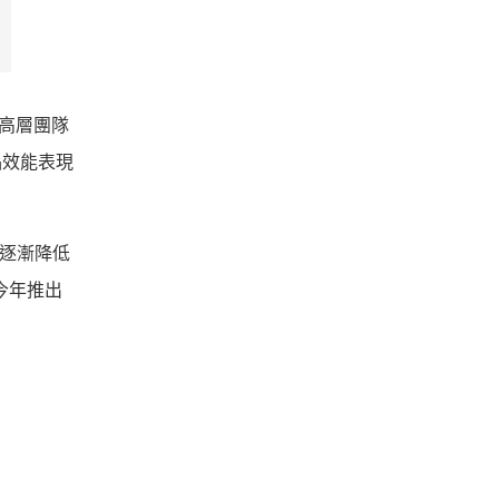
k 高層團隊
品效能表現
s 逐漸降低
如今年推出