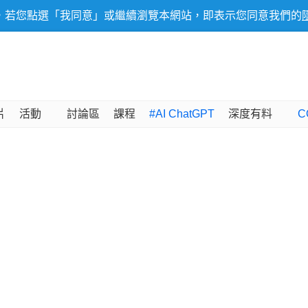
，若您點選「我同意」或繼續瀏覽本網站，即表示您同意我們的
片
活動
討論區
課程
#AI ChatGPT
深度有料
C