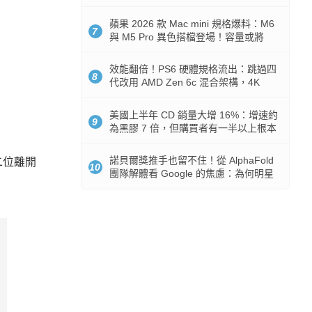
Token 消耗暴降 92%
蘋果 2026 款 Mac mini 規格爆料：M6
7
與 M5 Pro 異色搭檔登場！容量或將
512GB 起跳
效能翻倍！PS6 硬體規格流出：跳過四
8
代改用 AMD Zen 6c 混合架構，4K
120fps 與全光追時代來臨
美國上半年 CD 銷量大增 16%：增速約
9
為黑膠 7 倍，但購買者有一半以上根本
沒有播放器
諾貝爾獎推手也留不住！從 AlphaFold
第二位離開
10
團隊解體看 Google 的焦慮：為何明星
實驗室要為 Gemini 讓路？