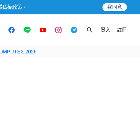
隱私權政策
。
我同意
登入
註冊
OMPUTEX 2026