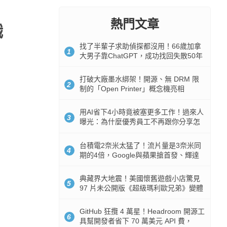
熱門文章
職
找了半輩子求助偵探都沒用！66歲加拿
1
大男子靠ChatGPT，成功找回失散50年
家人
打破大廠墨水綁架！開源、無 DRM 限
2
制的「Open Printer」概念機亮相
用AI省下4小時竟被塞更多工作！過來人
3
曝光：為什麼優秀員工不再跟你分享怎
麼使用AI
台積電2奈米太猛了！流片量是3奈米同
4
期的4倍，Google與蘋果搶首發、輝達
與AMD排隊等產能
典藏界大地震！美國懷舊遊戲小店驚見
5
97 片未公開版《超級瑪利歐兄弟》變體
任天堂卡帶
GitHub 狂攬 4 萬星！Headroom 開源工
6
具幫開發者省下 70 萬美元 API 費，