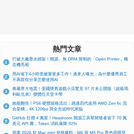
熱門文章
打破大廠墨水綁架！開源、無 DRM 限制的「Open Printer」概
1
念機亮相
用AI省下4小時竟被塞更多工作！過來人曝光：為什麼優秀員工
2
不再跟你分享怎麼使用AI
典藏界大地震！美國懷舊遊戲小店驚見 97 片未公開版《超級瑪
3
利歐兄弟》變體任天堂卡帶
效能翻倍！PS6 硬體規格流出：跳過四代改用 AMD Zen 6c 混
4
合架構，4K 120fps 與全光追時代來臨
GitHub 狂攬 4 萬星！Headroom 開源工具幫開發者省下 70 萬
5
美元 API 費，Token 消耗暴降 92%
蘋果 2026 款 Mac mini 規格爆料：M6 與 M5 Pro 異色搭檔登