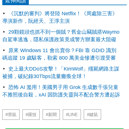
延伸閱讀
《沉默的審判》將登陸 Netflix！《周處除三害》
導演新作，阮經天、王淨主演
29顆鏡頭也抓不到一個賊？舊金山竊賊搭Waymo
自駕車逃逸，隱私保護政策竟成警方辦案最大阻礙
原來 Windows 11 會出賣你？FBI 靠 GDID 識別
碼追蹤 19 歲駭客，勒索 800 萬美金慘遭引渡受審
史上最大DDoS攻擊！「KimWolf」殭屍網路主謀
被捕，破紀錄30Tbps流量癱瘓全球！
恐怖 AI 濫用！美國男子用 Grok 生成數千張兒童
不雅照後自殺，xAI 因防護失靈與不配合警方遭起訴
#滑鼠
#羅技
#新聞
#LINE
#鍵鼠