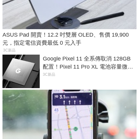
ASUS Pad 開賣！12.2 吋雙層 OLED、售價 19,900
元，指定電信資費最低 0 元入手
3C新品
Google Pixel 11 全系傳取消 128GB
配置！Pixel 11 Pro XL 電池容量微降
1.6%
3C新品