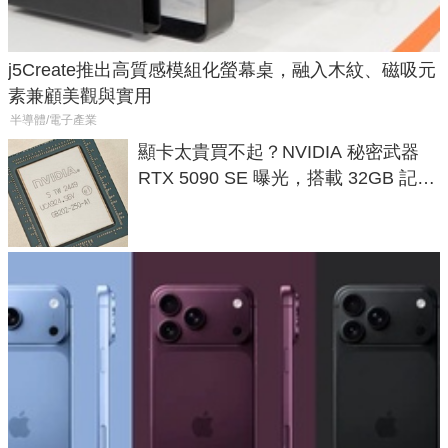
j5Create推出高質感模組化螢幕桌，融入木紋、磁吸元
素兼顧美觀與實用
半導體/電子產業
顯卡太貴買不起？NVIDIA 秘密武器
RTX 5090 SE 曝光，搭載 32GB 記憶
體