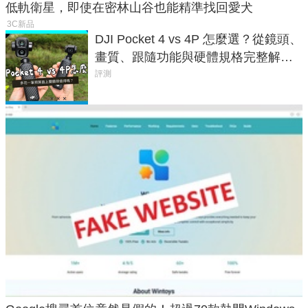
低軌衛星，即使在密林山谷也能精準找回愛犬
3C新品
DJI Pocket 4 vs 4P 怎麼選？從鏡頭、
畫質、跟隨功能與硬體規格完整解
析，一次看懂兩台差異
評測