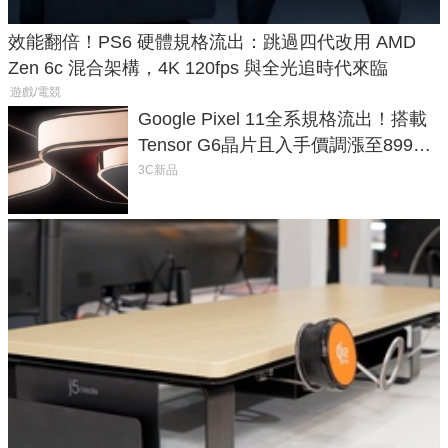
效能翻倍！PS6 硬體規格流出：跳過四代改用 AMD
Zen 6c 混合架構，4K 120fps 與全光追時代來臨
遊戲/電競
Google Pixel 11全系規格流出！搭載
Tensor G6晶片且入手價調漲至899美
元
3C新品