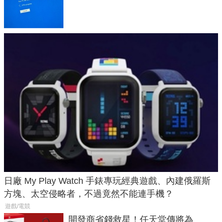
體與後台追蹤
日廠 My Play Watch 手錶專玩經典遊戲、內建俄羅斯
方塊、太空侵略者，不過竟然不能連手機？
遊戲/電競
開發商省錢救星！任天堂傳將為