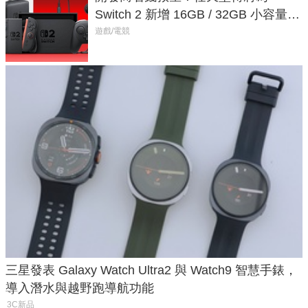
Switch 2 新增 16GB / 32GB 小容量遊
戲卡的選擇
遊戲/電競
三星發表 Galaxy Watch Ultra2 與 Watch9 智慧手錶，
導入潛水與越野跑導航功能
3C新品