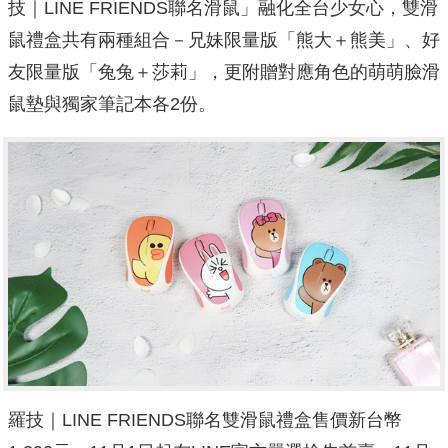
技｜LINE FRIENDS聯名滑鼠」融化全台少女心，雙滑
鼠禮盒共有兩種組合－兄妹限量版「熊大＋熊美」、好
友限量版「兔兔＋莎莉」，更附贈對應角色的萌萌臉滑
鼠墊與獨家筆記本各2份。
羅技｜LINE FRIENDS聯名雙滑鼠禮盒售價新台幣