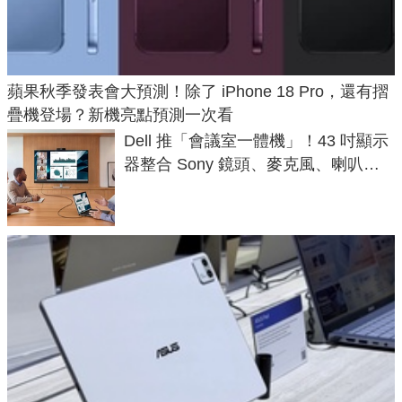
蘋果秋季發表會大預測！除了 iPhone 18 Pro，還有摺
疊機登場？新機亮點預測一次看
Dell 推「會議室一體機」！43 吋顯示
器整合 Sony 鏡頭、麥克風、喇叭，
一條 USB-C 就能開會