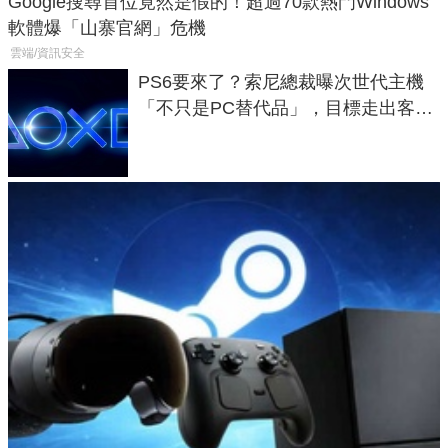
Google搜尋首位竟然是假的！超過70款熱門Windows
軟體爆「山寨官網」危機
雲端/資訊安全
PS6要來了？索尼總裁曝次世代主機
「不只是PC替代品」，目標走出客
廳、進軍電競桌面