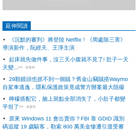
延伸閱讀
《沉默的審判》將登陸 Netflix！《周處除三害》
導演新作，阮經天、王淨主演
起床就先做件事，沒三天小腹就不見了! 肚子一天
天變...
PR・新素簡
29顆鏡頭也抓不到一個賊？舊金山竊賊搭Waymo
自駕車逃逸，隱私保護政策竟成警方辦案最大阻礙
檸檬搭配它，臉上斑點全部消失了，小肚子都變
平坦了
PR・新素簡
原來 Windows 11 會出賣你？FBI 靠 GDID 識別
碼追蹤 19 歲駭客，勒索 800 萬美金慘遭引渡受審