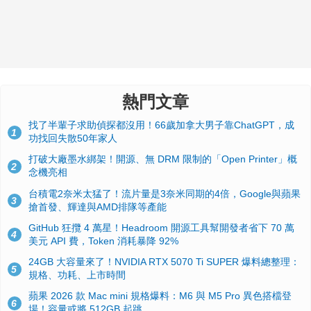
熱門文章
找了半輩子求助偵探都沒用！66歲加拿大男子靠ChatGPT，成
1
功找回失散50年家人
打破大廠墨水綁架！開源、無 DRM 限制的「Open Printer」概
2
念機亮相
台積電2奈米太猛了！流片量是3奈米同期的4倍，Google與蘋果
3
搶首發、輝達與AMD排隊等產能
GitHub 狂攬 4 萬星！Headroom 開源工具幫開發者省下 70 萬
4
美元 API 費，Token 消耗暴降 92%
24GB 大容量來了！NVIDIA RTX 5070 Ti SUPER 爆料總整理：
5
規格、功耗、上市時間
蘋果 2026 款 Mac mini 規格爆料：M6 與 M5 Pro 異色搭檔登
6
場！容量或將 512GB 起跳