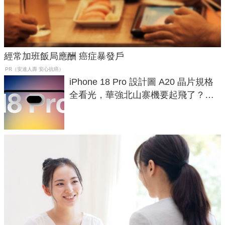
經常加班飯局應酬 癌症暴發戶
PR（安達人壽 安心抗癌）
iPhone 18 Pro 設計圖 A20 晶片規格
全看光，華強北山寨機要起飛了？專
家曝山寨機無法復刻兩大關鍵