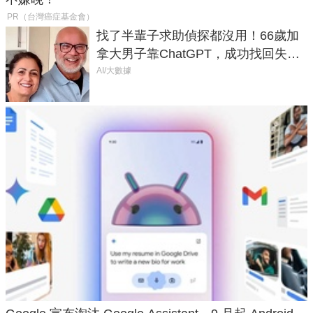
PR（台灣癌症基金會）
找了半輩子求助偵探都沒用！66歲加
拿大男子靠ChatGPT，成功找回失散
50年家人
AI/大數據