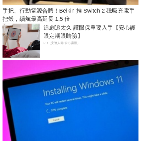
手把、行動電源合體！Belkin 推 Switch 2 磁吸充電手
把殼，續航最高延長 1.5 倍
追劇追太久 護眼保單要入手【安心護
眼定期眼睛險】
PR（安達人壽 安心護眼）