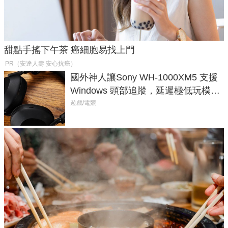
甜點手搖下午茶 癌細胞易找上門
PR（安達人壽 安心抗癌）
國外神人讓Sony WH-1000XM5 支援
Windows 頭部追蹤，延遲極低玩模擬
飛行超有感
遊戲/電競