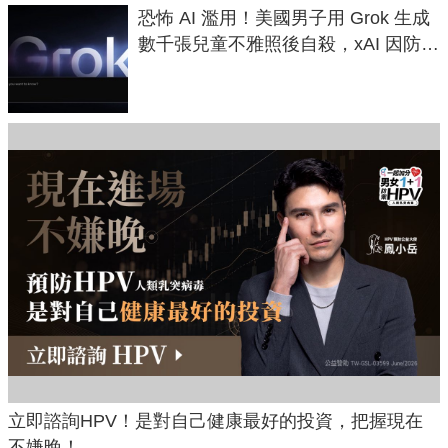
恐怖 AI 濫用！美國男子用 Grok 生成
數千張兒童不雅照後自殺，xAI 因防護
失靈與不配合警方遭起訴
立即諮詢HPV！是對自己健康最好的投資，把握現在
不嫌晚！