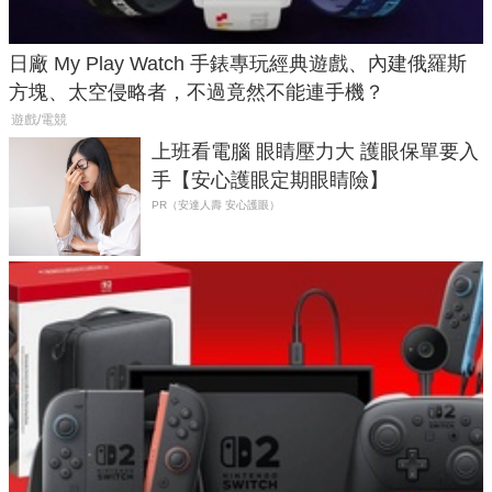
日廠 My Play Watch 手錶專玩經典遊戲、內建俄羅斯
方塊、太空侵略者，不過竟然不能連手機？
遊戲/電競
上班看電腦 眼睛壓力大 護眼保單要入
手【安心護眼定期眼睛險】
PR（安達人壽 安心護眼）