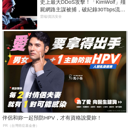
史上最大DDoS攻擊！「KimWolf」殭
屍網路主謀被捕，破紀錄30Tbps流量
癱瘓全球！
雲端/資訊安全
伴侶和妳一起預防HPV，才有資格說愛妳！
PR（台灣癌症基金會）