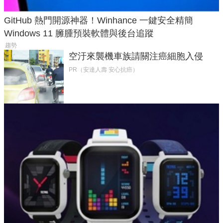
GitHub 熱門開源神器！Winhance 一鍵安全精簡
Windows 11 臃腫預裝軟體與後台追蹤
趨勢
空汙來襲機車族請關注癌細胞入侵
PR（安達人壽 安心抗癌）