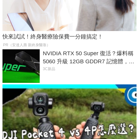
快來試試！終身醫療險保費一分鐘搞定！
PR（安達人壽 新終身醫靠）
NVIDIA RTX 50 Super 復活？爆料稱
5060 升級 12GB GDDR7 記憶體，這
次規格終於不擠牙膏
3C新品