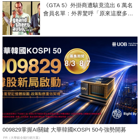
《GTA 5》外掛商遭駭竟流出 6 萬名
會員名單：外界驚呼「原來這麼多人
在開掛！」
009829掌握AI關鍵 大華韓國KOSPI 50今強勢開募
PR（大華銀全能行銷方案）