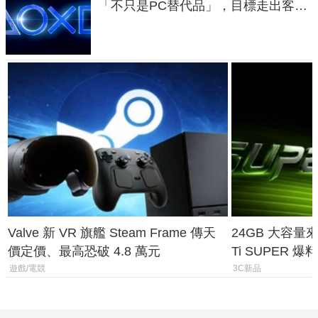
「不只是PC替代品」，目標走出客
廳、進軍電競桌面
Valve 新 VR 旗艦 Steam Frame 傳天
24GB 大容量來了
價定價、最高恐破 4.8 萬元
Ti SUPER
上市時間
遊戲/電競
3C新品