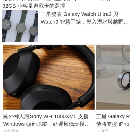
32GB 小容量遊戲卡的選擇
三星發表 Galaxy Watch Ultra2 與
Watch9 智慧手錶，導入潛水與越野跑
導航功能
國外神人讓Sony WH-1000XM5 支援
三星 Galaxy 
Windows 頭部追蹤，延遲極低玩模擬
傳將支援 iPho
飛行超有感
慧家電連動功
遊戲/電競
3C新品