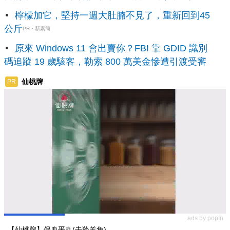
檸檬加它，堅持一週大肚腩不見了，重新回到45
公斤
PR・新素簡
原來 Windows 11 會出賣你？FBI 靠 GDID 識別
碼追蹤 19 歲駭客，勒索 800 萬美金慘遭引渡受審
仙桃牌
PR
ads by popIn
【仙桃牌】保血平丸(去羚羊角)