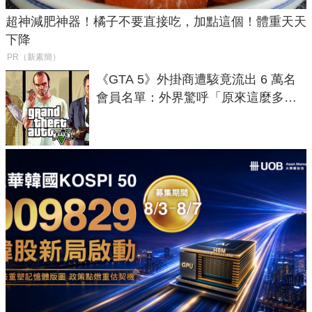
超神減肥神器！橘子不要直接吃，加點這個！體重天天
下降
PR（新素簡）
《GTA 5》外掛商遭駭竟流出 6 萬名
會員名單：外界驚呼「原來這麼多人
在開掛！」