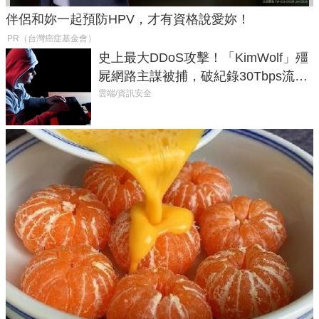
伴侶和妳一起預防HPV，才有資格說愛妳！
PR（台灣癌症基金會）
史上最大DDoS攻擊！「KimWolf」殭
屍網路主謀被捕，破紀錄30Tbps流量
癱瘓全球！
雲端/資訊安全