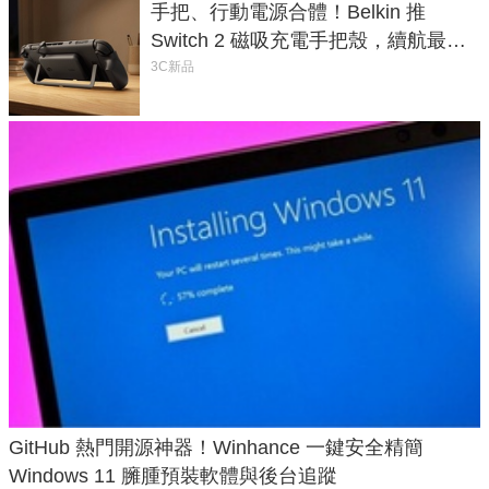
手把、行動電源合體！Belkin 推
Switch 2 磁吸充電手把殼，續航最高
延長 1.5 倍
3C新品
GitHub 熱門開源神器！Winhance 一鍵安全精簡
Windows 11 臃腫預裝軟體與後台追蹤