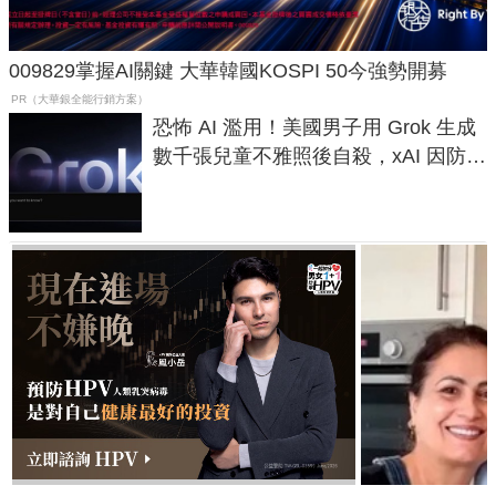
009829掌握AI關鍵 大華韓國KOSPI 50今強勢開募
PR（大華銀全能行銷方案）
恐怖 AI 濫用！美國男子用 Grok 生成
數千張兒童不雅照後自殺，xAI 因防護
失靈與不配合警方遭起訴