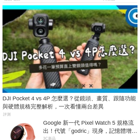
DJI Pocket 4 vs 4P 怎麼選？從鏡頭、畫質、跟隨功能
與硬體規格完整解析，一次看懂兩台差異
評測
Google 新一代 Pixel Watch 5 規格流
出！代號「godric」現身，記憶體增強
鎖定 AI 應用
3C新品