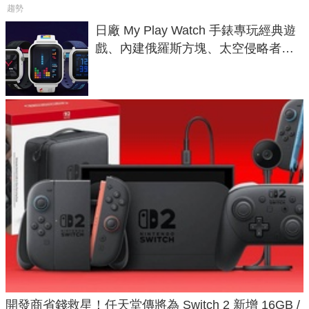
趨勢
日廠 My Play Watch 手錶專玩經典遊
戲、內建俄羅斯方塊、太空侵略者，
不過竟然不能連手機？
開發商省錢救星！任天堂傳將為 Switch 2 新增 16GB /