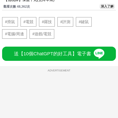
深入了解
觀看次數 48,362次
#滑鼠
#電競
#羅技
#評測
#鍵鼠
#電腦/周邊
#遊戲/電競
送【10個ChatGPT的好工具】電子書
ADVERTISEMENT