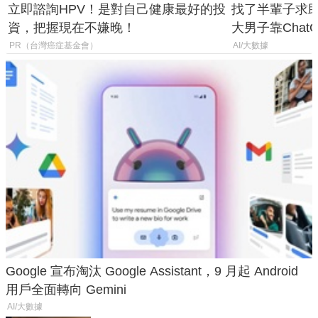
立即諮詢HPV！是對自己健康最好的投
找了半輩子求助
資，把握現在不嫌晚！
大男子靠Chat
年家人
PR（台灣癌症基金會）
AI/大數據
Google 宣布淘汰 Google Assistant，9 月起 Android
用戶全面轉向 Gemini
AI/大數據