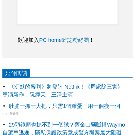
歡迎加入
PC home雜誌粉絲團
！
延伸閱讀
《沉默的審判》將登陸 Netflix！《周處除三害》
導演新作，阮經天、王淨主演
肚腩一抓一大把，只需1個雞蛋，用一個瘦一個
PR・新素簡
29顆鏡頭也抓不到一個賊？舊金山竊賊搭Waymo
自駕車逃逸，隱私保護政策竟成警方辦案最大阻礙