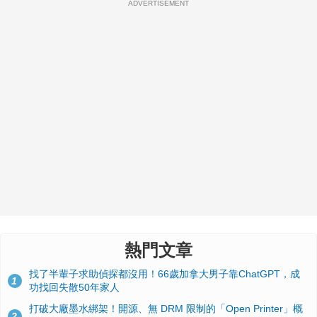
ADVERTISEMENT
熱門文章
找了半輩子求助偵探都沒用！66歲加拿大男子靠ChatGPT，成
1
功找回失散50年家人
打破大廠墨水綁架！開源、無 DRM 限制的「Open Printer」概
2