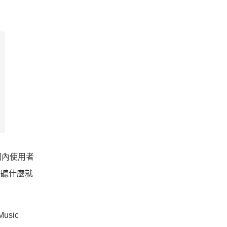
國內使用者
要聽什麼就
sic