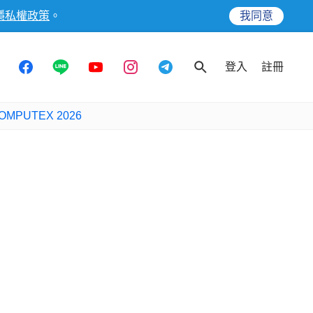
隱私權政策
。
我同意
登入
註冊
OMPUTEX 2026