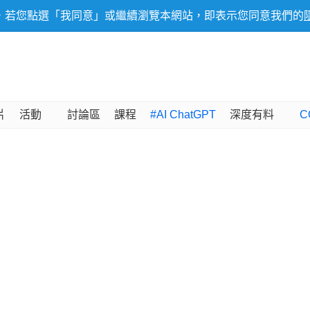
，若您點選「我同意」或繼續瀏覽本網站，即表示您同意我們的
片
活動
討論區
課程
#AI ChatGPT
深度有料
C