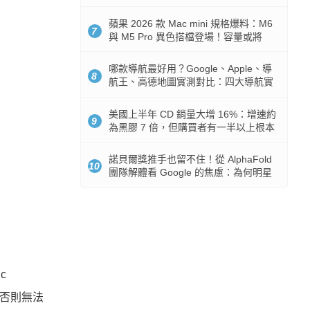
市時間
蘋果 2026 款 Mac mini 規格爆料：M6
7
與 M5 Pro 異色搭檔登場！容量或將
512GB 起跳
哪款導航最好用？Google、Apple、導
8
航王、高德地圖實測對比：四大導航實
測懶人包
美國上半年 CD 銷量大增 16%：增速約
9
為黑膠 7 倍，但購買者有一半以上根本
沒有播放器
諾貝爾獎推手也留不住！從 AlphaFold
10
團隊解體看 Google 的焦慮：為何明星
實驗室要為 Gemini 讓路？
c
，否則無法