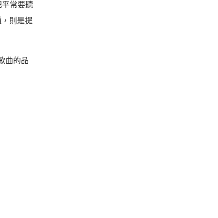
把平常要聽
種，則是提
歌曲的品