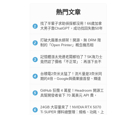
熱門文章
找了半輩子求助偵探都沒用！66歲加拿
1
大男子靠ChatGPT，成功找回失散50年
家人
打破大廠墨水綁架！開源、無 DRM 限
2
制的「Open Printer」概念機亮相
記憶體漲太兇連老闆都怕了？SK海力士
3
竟然認了價格「不正常」：再漲下去不
是好事
台積電2奈米太猛了！流片量是3奈米同
4
期的4倍，Google與蘋果搶首發、輝達
與AMD排隊等產能
GitHub 狂攬 4 萬星！Headroom 開源工
5
具幫開發者省下 70 萬美元 API 費，
Token 消耗暴降 92%
24GB 大容量來了！NVIDIA RTX 5070
6
Ti SUPER 爆料總整理：規格、功耗、上