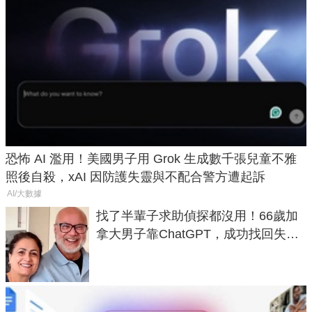
恐怖 AI 濫用！美國男子用 Grok 生成數千張兒童不雅
照後自殺，xAI 因防護失靈與不配合警方遭起訴
AI/大數據
找了半輩子求助偵探都沒用！66歲加
拿大男子靠ChatGPT，成功找回失散
50年家人