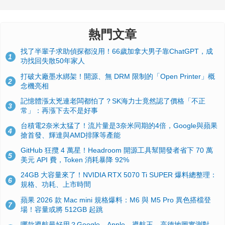
熱門文章
找了半輩子求助偵探都沒用！66歲加拿大男子靠ChatGPT，成
1
功找回失散50年家人
打破大廠墨水綁架！開源、無 DRM 限制的「Open Printer」概
2
念機亮相
記憶體漲太兇連老闆都怕了？SK海力士竟然認了價格「不正
3
常」：再漲下去不是好事
台積電2奈米太猛了！流片量是3奈米同期的4倍，Google與蘋果
4
搶首發、輝達與AMD排隊等產能
GitHub 狂攬 4 萬星！Headroom 開源工具幫開發者省下 70 萬
5
美元 API 費，Token 消耗暴降 92%
24GB 大容量來了！NVIDIA RTX 5070 Ti SUPER 爆料總整理：
6
規格、功耗、上市時間
蘋果 2026 款 Mac mini 規格爆料：M6 與 M5 Pro 異色搭檔登
7
場！容量或將 512GB 起跳
哪款導航最好用？Google、Apple、導航王、高德地圖實測對