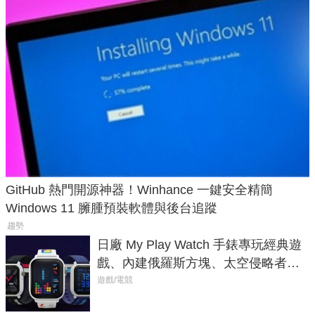
GitHub 熱門開源神器！Winhance 一鍵安全精簡
Windows 11 臃腫預裝軟體與後台追蹤
趨勢
日廠 My Play Watch 手錶專玩經典遊
戲、內建俄羅斯方塊、太空侵略者，
不過竟然不能連手機？
遊戲/電競