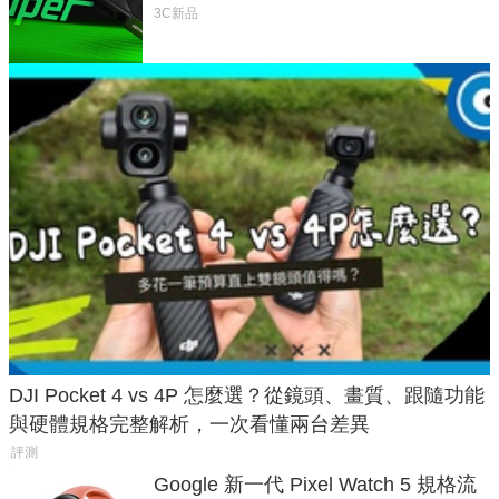
次規格終於不擠牙膏
3C新品
DJI Pocket 4 vs 4P 怎麼選？從鏡頭、畫質、跟隨功能
與硬體規格完整解析，一次看懂兩台差異
評測
Google 新一代 Pixel Watch 5 規格流