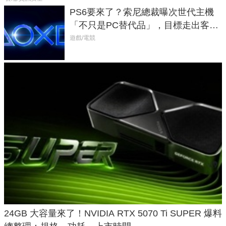
PS6要來了？索尼總裁曝次世代主機
「不只是PC替代品」，目標走出客
廳、進軍電競桌面
遊戲/電競
24GB 大容量來了！NVIDIA RTX 5070 Ti SUPER 爆料