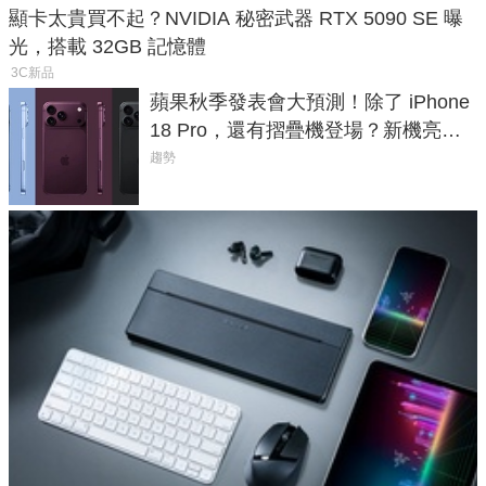
顯卡太貴買不起？NVIDIA 秘密武器 RTX 5090 SE 曝
光，搭載 32GB 記憶體
3C新品
蘋果秋季發表會大預測！除了 iPhone
18 Pro，還有摺疊機登場？新機亮點
預測一次看
趨勢