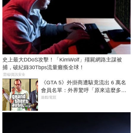
史上最大DDoS攻擊！「KimWolf」殭屍網路主謀被
捕，破紀錄30Tbps流量癱瘓全球！
雲端/資訊安全
《GTA 5》外掛商遭駭竟流出 6 萬名
會員名單：外界驚呼「原來這麼多人
在開掛！」
遊戲/電競