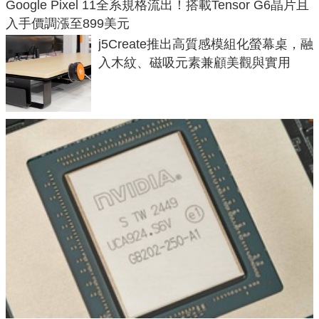
Google Pixel 11全系規格流出！搭載Tensor G6晶片且
入手價調漲至899美元
j5Create推出高質感模組化螢幕桌，融
入木紋、磁吸元素兼顧美觀與實用