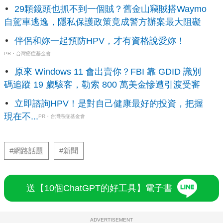
29顆鏡頭也抓不到一個賊？舊金山竊賊搭Waymo
自駕車逃逸，隱私保護政策竟成警方辦案最大阻礙
伴侶和妳一起預防HPV，才有資格說愛妳！
PR・台灣癌症基金會
原來 Windows 11 會出賣你？FBI 靠 GDID 識別
碼追蹤 19 歲駭客，勒索 800 萬美金慘遭引渡受審
立即諮詢HPV！是對自己健康最好的投資，把握
現在不...
PR・台灣癌症基金會
#網路話題
#新聞
送【10個ChatGPT的好工具】電子書
ADVERTISEMENT