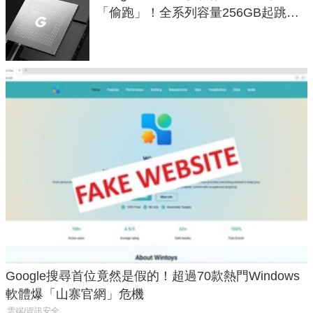
「偷跑」！全系列容量256GB起跳、
頂規摺疊機價位逼近7萬
Google搜尋首位竟然是假的！超過70款熱門Windows
軟體爆「山寨官網」危機
雲端/資訊安全