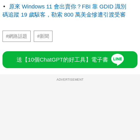
原來 Windows 11 會出賣你？FBI 靠 GDID 識別
碼追蹤 19 歲駭客，勒索 800 萬美金慘遭引渡受審
#網路話題
#新聞
送【10個ChatGPT的好工具】電子書
ADVERTISEMENT