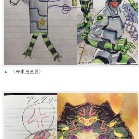
▲
《未來巡查員》