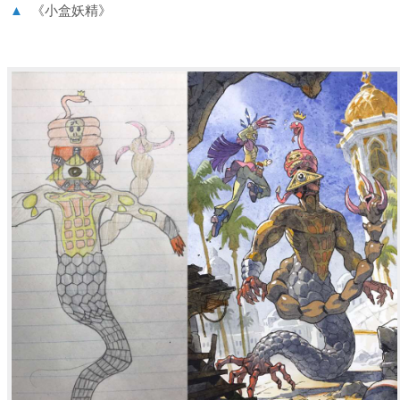
▲
《小盒妖精》