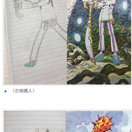
▲
《古物獵人》