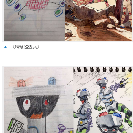
▲
《螞蟻巡查兵》