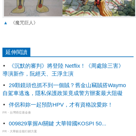
▲
《魔咒巨人》
延伸閱讀
《沉默的審判》將登陸 Netflix！《周處除三害》
導演新作，阮經天、王淨主演
29顆鏡頭也抓不到一個賊？舊金山竊賊搭Waymo
自駕車逃逸，隱私保護政策竟成警方辦案最大阻礙
伴侶和妳一起預防HPV，才有資格說愛妳！
PR・台灣癌症基金會
009829掌握AI關鍵 大華韓國KOSPI 50...
PR・大華銀全能行銷方案