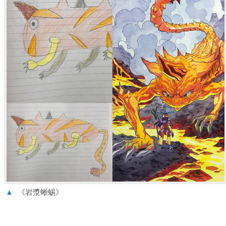
▲
《岩漿蜥蜴》