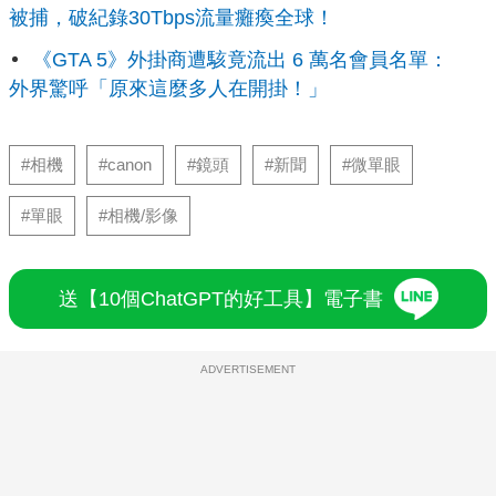
被捕，破紀錄30Tbps流量癱瘓全球！
《GTA 5》外掛商遭駭竟流出 6 萬名會員名單：
外界驚呼「原來這麼多人在開掛！」
#相機
#canon
#鏡頭
#新聞
#微單眼
#單眼
#相機/影像
送【10個ChatGPT的好工具】電子書
ADVERTISEMENT