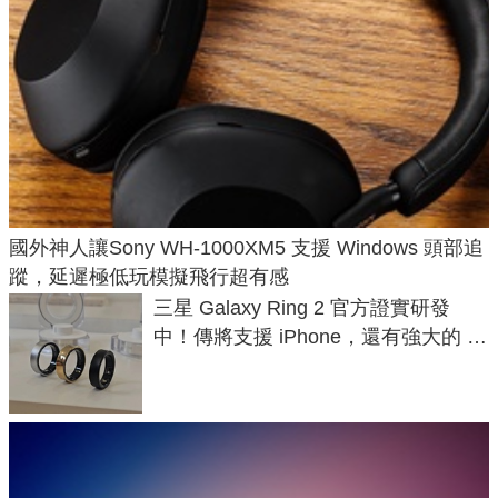
國外神人讓Sony WH-1000XM5 支援 Windows 頭部追
蹤，延遲極低玩模擬飛行超有感
三星 Galaxy Ring 2 官方證實研發
中！傳將支援 iPhone，還有強大的 AI
與智慧家電連動功能