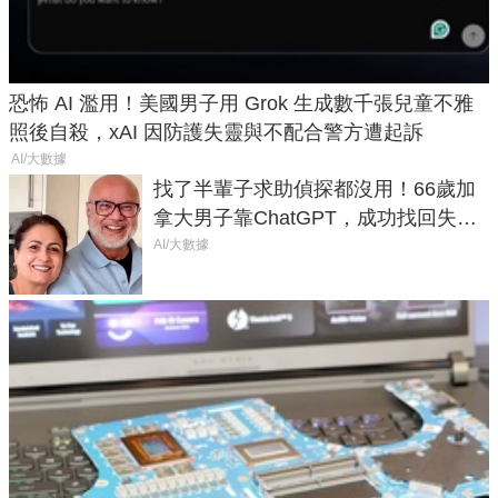
恐怖 AI 濫用！美國男子用 Grok 生成數千張兒童不雅
照後自殺，xAI 因防護失靈與不配合警方遭起訴
AI/大數據
找了半輩子求助偵探都沒用！66歲加
拿大男子靠ChatGPT，成功找回失散
50年家人
AI/大數據