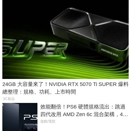
24GB 大容量來了！NVIDIA RTX 5070 Ti SUPER 爆料
總整理：規格、功耗、上市時間
3C新品
效能翻倍！PS6 硬體規格流出：跳過
四代改用 AMD Zen 6c 混合架構，4K
120fps 與全光追時代來臨
遊戲/電競