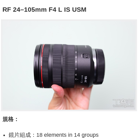
RF 24–105mm F4 L IS USM
規格：
鏡片組成：18 elements in 14 groups