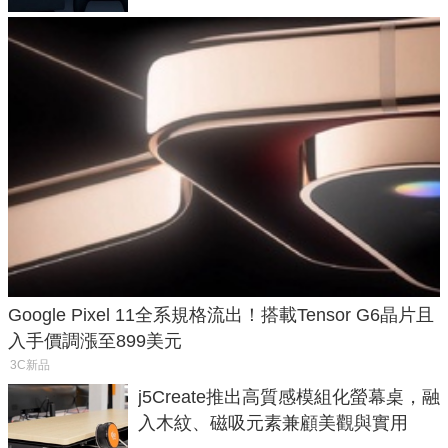
Google Pixel 11全系規格流出！搭載Tensor G6晶片且
入手價調漲至899美元
3C新品
j5Create推出高質感模組化螢幕桌，融
入木紋、磁吸元素兼顧美觀與實用