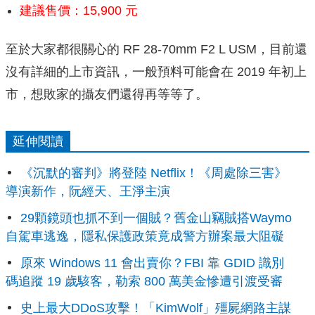
建議售價：15,900 元
至於大家都很關心的 RF 28-70mm F2 L USM，目前還
沒有詳細的上市資訊，一般預料可能會在 2019 年初上
市，想敗家的攝友們還得再等等了。
延伸閱讀
《沉默的審判》將登陸 Netflix！《周處除三害》
導演新作，阮經天、王淨主演
29顆鏡頭也抓不到一個賊？舊金山竊賊搭Waymo
自駕車逃逸，隱私保護政策竟成警方辦案最大阻礙
原來 Windows 11 會出賣你？FBI 靠 GDID 識別
碼追蹤 19 歲駭客，勒索 800 萬美金慘遭引渡受審
史上最大DDoS攻擊！「KimWolf」殭屍網路主謀