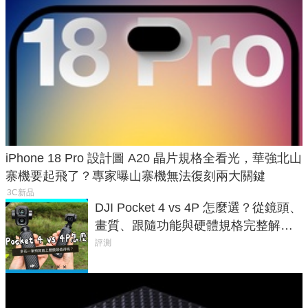
iPhone 18 Pro 設計圖 A20 晶片規格全看光，華強北山
寨機要起飛了？專家曝山寨機無法復刻兩大關鍵
3C新品
DJI Pocket 4 vs 4P 怎麼選？從鏡頭、
畫質、跟隨功能與硬體規格完整解
析，一次看懂兩台差異
評測