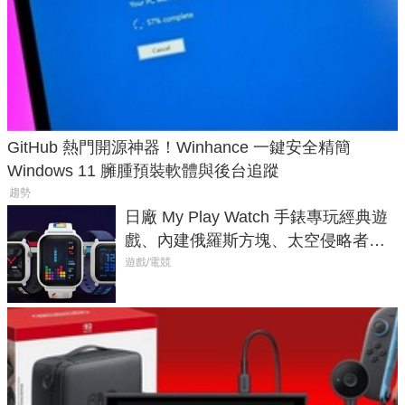
GitHub 熱門開源神器！Winhance 一鍵安全精簡
Windows 11 臃腫預裝軟體與後台追蹤
趨勢
日廠 My Play Watch 手錶專玩經典遊
戲、內建俄羅斯方塊、太空侵略者，
不過竟然不能連手機？
遊戲/電競