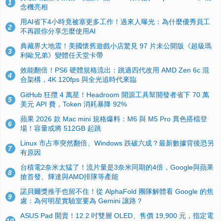
1
念機亮相
用AI省下4小時竟被塞更多工作！過來人曝光：為什麼優秀員工
2
不再跟你分享怎麼使用AI
典藏界大地震！美國懷舊遊戲小店驚見 97 片未公開版《超級瑪
3
利歐兄弟》變體任天堂卡帶
效能翻倍！PS6 硬體規格流出：跳過四代改用 AMD Zen 6c 混
4
合架構，4K 120fps 與全光追時代來臨
GitHub 狂攬 4 萬星！Headroom 開源工具幫開發者省下 70 萬
5
美元 API 費，Token 消耗暴降 92%
蘋果 2026 款 Mac mini 規格爆料：M6 與 M5 Pro 異色搭檔登
6
場！容量或將 512GB 起跳
Linux 市占率突然翻倍、Windows 跌破六成？最新數據背後恐另
7
有原因
台積電2奈米太猛了！流片量是3奈米同期的4倍，Google與蘋果
8
搶首發、輝達與AMD排隊等產能
諾貝爾獎推手也留不住！從 AlphaFold 團隊解體看 Google 的焦
9
慮：為何明星實驗室要為 Gemini 讓路？
ASUS Pad 開賣！12.2 吋雙層 OLED、售價 19,900 元，指定電