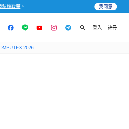
隱私權政策
。
我同意
登入
註冊
OMPUTEX 2026