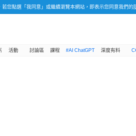
，若您點選「我同意」或繼續瀏覽本網站，即表示您同意我們的
片
活動
討論區
課程
#AI ChatGPT
深度有料
C