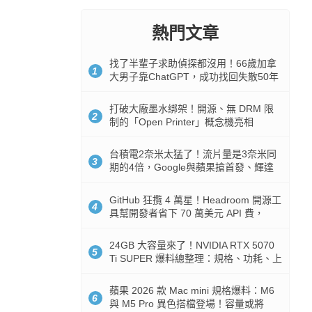
熱門文章
找了半輩子求助偵探都沒用！66歲加拿
1
大男子靠ChatGPT，成功找回失散50年
家人
打破大廠墨水綁架！開源、無 DRM 限
2
制的「Open Printer」概念機亮相
台積電2奈米太猛了！流片量是3奈米同
3
期的4倍，Google與蘋果搶首發、輝達
與AMD排隊等產能
GitHub 狂攬 4 萬星！Headroom 開源工
4
具幫開發者省下 70 萬美元 API 費，
Token 消耗暴降 92%
24GB 大容量來了！NVIDIA RTX 5070
5
Ti SUPER 爆料總整理：規格、功耗、上
市時間
蘋果 2026 款 Mac mini 規格爆料：M6
6
與 M5 Pro 異色搭檔登場！容量或將