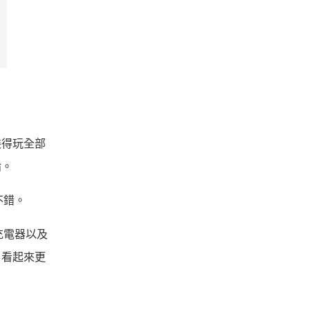
裝得玩全部
論。
不錯。
、充電器以及
，看起來更