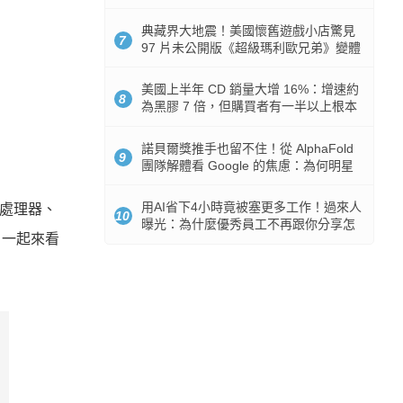
512GB 起跳
典藏界大地震！美國懷舊遊戲小店驚見
7
97 片未公開版《超級瑪利歐兄弟》變體
任天堂卡帶
美國上半年 CD 銷量大增 16%：增速約
8
為黑膠 7 倍，但購買者有一半以上根本
沒有播放器
諾貝爾獎推手也留不住！從 AlphaFold
9
團隊解體看 Google 的焦慮：為何明星
實驗室要為 Gemini 讓路？
用AI省下4小時竟被塞更多工作！過來人
 處理器、
10
曝光：為什麼優秀員工不再跟你分享怎
？一起來看
麼使用AI