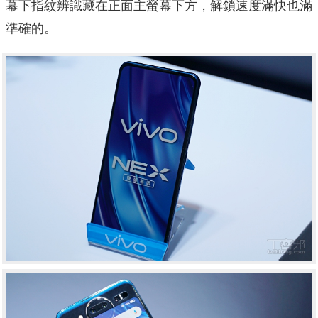
幕下指紋辨識藏在正面主螢幕下方，解鎖速度滿快也滿
準確的。