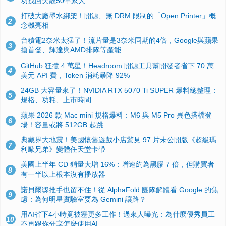
功找回失散50年家人
打破大廠墨水綁架！開源、無 DRM 限制的「Open Printer」概
2
念機亮相
台積電2奈米太猛了！流片量是3奈米同期的4倍，Google與蘋果
3
搶首發、輝達與AMD排隊等產能
GitHub 狂攬 4 萬星！Headroom 開源工具幫開發者省下 70 萬
4
美元 API 費，Token 消耗暴降 92%
24GB 大容量來了！NVIDIA RTX 5070 Ti SUPER 爆料總整理：
5
規格、功耗、上市時間
蘋果 2026 款 Mac mini 規格爆料：M6 與 M5 Pro 異色搭檔登
6
場！容量或將 512GB 起跳
典藏界大地震！美國懷舊遊戲小店驚見 97 片未公開版《超級瑪
7
利歐兄弟》變體任天堂卡帶
美國上半年 CD 銷量大增 16%：增速約為黑膠 7 倍，但購買者
8
有一半以上根本沒有播放器
諾貝爾獎推手也留不住！從 AlphaFold 團隊解體看 Google 的焦
9
慮：為何明星實驗室要為 Gemini 讓路？
用AI省下4小時竟被塞更多工作！過來人曝光：為什麼優秀員工
10
不再跟你分享怎麼使用AI