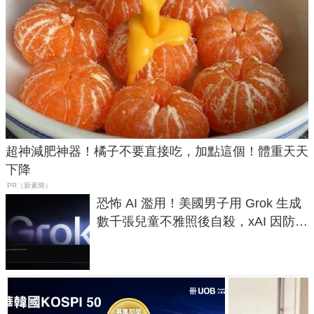
超神減肥神器！橘子不要直接吃，加點這個！體重天天
下降
PR（新素簡）
恐怖 AI 濫用！美國男子用 Grok 生成
數千張兒童不雅照後自殺，xAI 因防護
失靈與不配合警方遭起訴