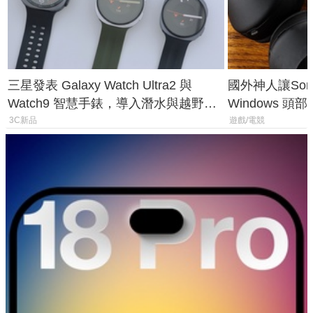
三星發表 Galaxy Watch Ultra2 與
國外神人讓Sony
Watch9 智慧手錶，導入潛水與越野跑
Windows 
導航功能
飛行超有感
3C新品
遊戲/電競