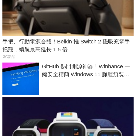
手把、行動電源合體！Belkin 推 Switch 2 磁吸充電手
把殼，續航最高延長 1.5 倍
3C新品
GitHub 熱門開源神器！Winhance 一
鍵安全精簡 Windows 11 臃腫預裝軟
體與後台追蹤