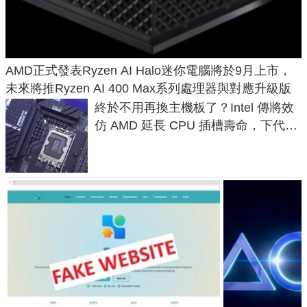
AMD正式發表Ryzen AI Halo迷你電腦將於9月上市，
未來將推Ryzen AI 400 Max系列處理器與對應升級版
終於不用再換主機板了？Intel 傳將效
仿 AMD 延長 CPU 插槽壽命，下代
LGA 1954 至少能戰三代