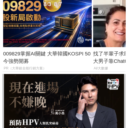
009829掌握AI關鍵 大華韓國KOSPI 50
找了半輩子求助
今強勢開募
大男子靠Chat
年家人
PR（大華銀全能行銷方案）
AI/大數據