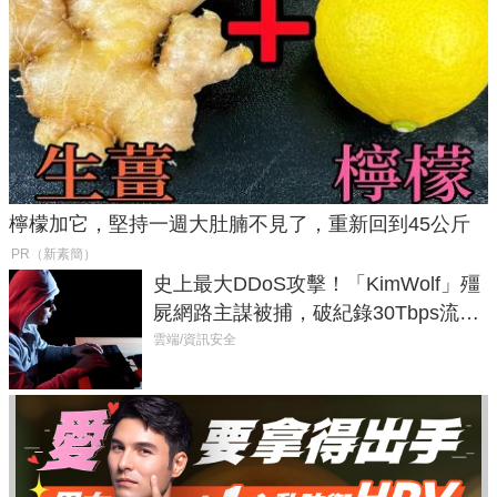
檸檬加它，堅持一週大肚腩不見了，重新回到45公斤
PR（新素簡）
史上最大DDoS攻擊！「KimWolf」殭
屍網路主謀被捕，破紀錄30Tbps流量
癱瘓全球！
雲端/資訊安全