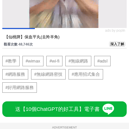
ads by popIn
【仙桃牌】保血平丸(去羚羊角)
深入了解
觀看次數 48,746次
#教學
#wimax
#wi-fi
#無線網路
#adsl
#網路服務
#無線網路密技
#應用招式集合
#好用網路服務
送【10個ChatGPT的好工具】電子書
ADVERTISEMENT