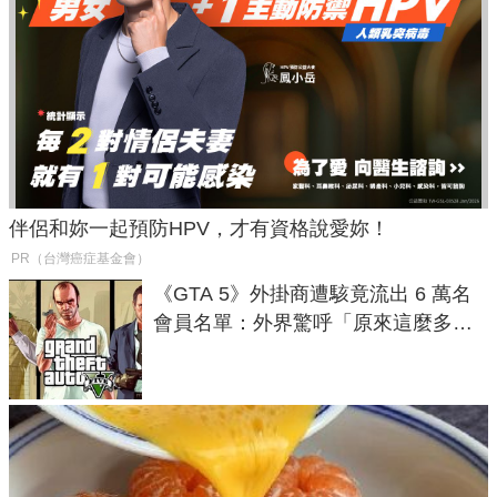
伴侶和妳一起預防HPV，才有資格說愛妳！
PR（台灣癌症基金會）
《GTA 5》外掛商遭駭竟流出 6 萬名
會員名單：外界驚呼「原來這麼多人
在開掛！」