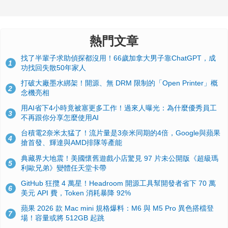
熱門文章
找了半輩子求助偵探都沒用！66歲加拿大男子靠ChatGPT，成
1
功找回失散50年家人
打破大廠墨水綁架！開源、無 DRM 限制的「Open Printer」概
2
念機亮相
用AI省下4小時竟被塞更多工作！過來人曝光：為什麼優秀員工
3
不再跟你分享怎麼使用AI
台積電2奈米太猛了！流片量是3奈米同期的4倍，Google與蘋果
4
搶首發、輝達與AMD排隊等產能
典藏界大地震！美國懷舊遊戲小店驚見 97 片未公開版《超級瑪
5
利歐兄弟》變體任天堂卡帶
GitHub 狂攬 4 萬星！Headroom 開源工具幫開發者省下 70 萬
6
美元 API 費，Token 消耗暴降 92%
蘋果 2026 款 Mac mini 規格爆料：M6 與 M5 Pro 異色搭檔登
7
場！容量或將 512GB 起跳