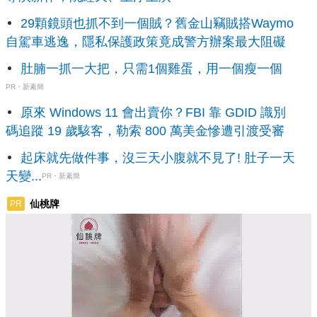
29顆鏡頭也抓不到一個賊？舊金山竊賊搭Waymo
自駕車逃逸，隱私保護政策竟成警方辦案最大阻礙
肚腩一抓一大把，只需1個雞蛋，用一個瘦一個
PR・新素簡
原來 Windows 11 會出賣你？FBI 靠 GDID 識別
碼追蹤 19 歲駭客，勒索 800 萬美金慘遭引渡受審
起床就先做件事，沒三天小腹就不見了! 肚子一天
天變...
PR・新素簡
仙桃牌
PR