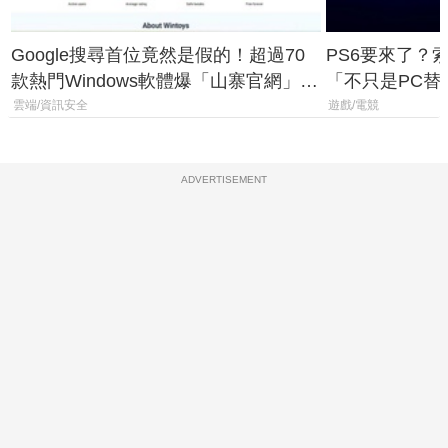
Google搜尋首位竟然是假的！超過70
PS6要來了？
款熱門Windows軟體爆「山寨官網」危
「不只是PC替
機
廳、進軍電競
雲端/資訊安全
遊戲/電競
ADVERTISEMENT