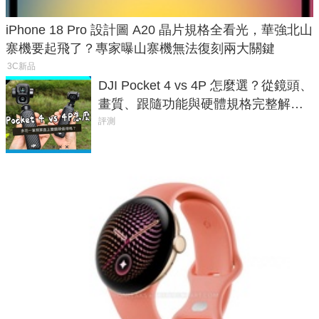
iPhone 18 Pro 設計圖 A20 晶片規格全看光，華強北山
寨機要起飛了？專家曝山寨機無法復刻兩大關鍵
3C新品
DJI Pocket 4 vs 4P 怎麼選？從鏡頭、
畫質、跟隨功能與硬體規格完整解
析，一次看懂兩台差異
評測