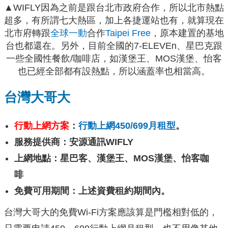
▲WIFLY因為之前是跟台北市政府合作，所以北市熱點
超多，有所謂七大熱區，加上各捷運站也有，就算現在
北市府轉跟
全球一動
合作
Taipei Free
，原本建置的基地
台也都還在。另外，目前全國的7-ELEVEn、星巴克跟
一些全國性餐飲/咖啡店，如漢堡王、MOS漢堡、怡客
也已經全部都有設熱點，所以涵蓋率也相當高。
台灣大哥大
行動上網方案
：
行動上網450/699月租型
。
服務提供商：安源通訊WIFLY
上網地點：星巴客、漢堡王、MOS漢堡、怡客咖
啡
免費可用期間：上述資費租約期間內。
台灣大哥大的免費Wi-Fi方案應該算是門檻相對低的，