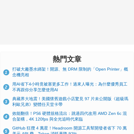
熱門文章
打破大廠墨水綁架！開源、無 DRM 限制的「Open Printer」概
1
念機亮相
用AI省下4小時竟被塞更多工作！過來人曝光：為什麼優秀員工
2
不再跟你分享怎麼使用AI
典藏界大地震！美國懷舊遊戲小店驚見 97 片未公開版《超級瑪
3
利歐兄弟》變體任天堂卡帶
效能翻倍！PS6 硬體規格流出：跳過四代改用 AMD Zen 6c 混
4
合架構，4K 120fps 與全光追時代來臨
GitHub 狂攬 4 萬星！Headroom 開源工具幫開發者省下 70 萬
5
美元 API 費，Token 消耗暴降 92%