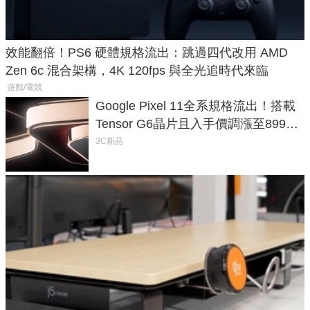
效能翻倍！PS6 硬體規格流出：跳過四代改用 AMD
Zen 6c 混合架構，4K 120fps 與全光追時代來臨
遊戲/電競
Google Pixel 11全系規格流出！搭載
Tensor G6晶片且入手價調漲至899美
元
3C新品