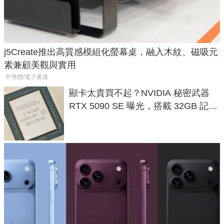
j5Create推出高質感模組化螢幕桌，融入木紋、磁吸元
素兼顧美觀與實用
半導體/電子產業
顯卡太貴買不起？NVIDIA 秘密武器
RTX 5090 SE 曝光，搭載 32GB 記憶
體