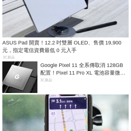
ASUS Pad 開賣！12.2 吋雙層 OLED、售價 19,900
元，指定電信資費最低 0 元入手
3C新品
Google Pixel 11 全系傳取消 128GB
配置！Pixel 11 Pro XL 電池容量微降
1.6%
3C新品