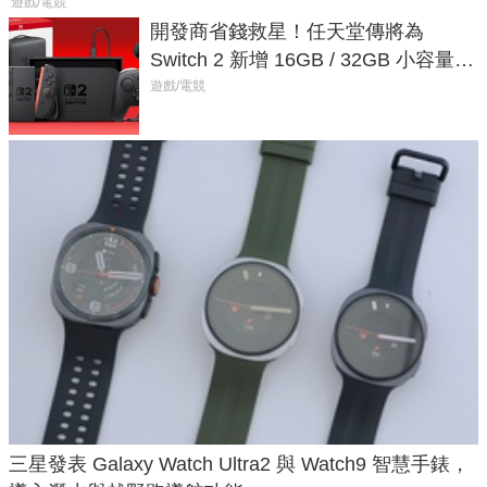
遊戲/電競
開發商省錢救星！任天堂傳將為
Switch 2 新增 16GB / 32GB 小容量遊
戲卡的選擇
遊戲/電競
三星發表 Galaxy Watch Ultra2 與 Watch9 智慧手錶，