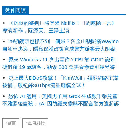
延伸閱讀
《沉默的審判》將登陸 Netflix！《周處除三害》
導演新作，阮經天、王淨主演
29顆鏡頭也抓不到一個賊？舊金山竊賊搭Waymo
自駕車逃逸，隱私保護政策竟成警方辦案最大阻礙
原來 Windows 11 會出賣你？FBI 靠 GDID 識別
碼追蹤 19 歲駭客，勒索 800 萬美金慘遭引渡受審
史上最大DDoS攻擊！「KimWolf」殭屍網路主謀
被捕，破紀錄30Tbps流量癱瘓全球！
恐怖 AI 濫用！美國男子用 Grok 生成數千張兒童
不雅照後自殺，xAI 因防護失靈與不配合警方遭起訴
#新聞
#車用科技