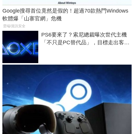
Google搜尋首位竟然是假的！超過70款熱門Windows
軟體爆「山寨官網」危機
雲端/資訊安全
PS6要來了？索尼總裁曝次世代主機
「不只是PC替代品」，目標走出客
廳、進軍電競桌面