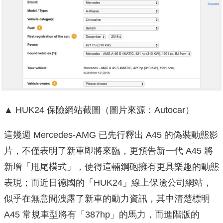
▲ HUK24 保險網站截圖（圖片來源：Autocar）
這幾週 Mercedes-AMG 已先行釋出 A45 的偽裝動態影
片，不僅表明了新車即將來臨，更預告新一代 A45 將
新增「甩尾模式」，使得這輛鋼砲擁有更具樂趣的動態
表現；而近日德國的「HUK24」線上保險公司網站，
似乎在無意間洩露了新車的動力資訊，其中清楚標明
A45 常規車型將有「387hp」的馬力，而進階版的