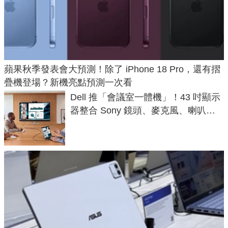
蘋果秋季發表會大預測！除了 iPhone 18 Pro，還有摺
疊機登場？新機亮點預測一次看
Dell 推「會議室一體機」！43 吋顯示
器整合 Sony 鏡頭、麥克風、喇叭，
一條 USB-C 就能開會