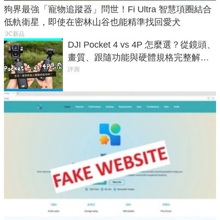
狗界最強「寵物追蹤器」問世！Fi Ultra 智慧項圈結合
低軌衛星，即使在密林山谷也能精準找回愛犬
3C新品
DJI Pocket 4 vs 4P 怎麼選？從鏡頭、
畫質、跟隨功能與硬體規格完整解
析，一次看懂兩台差異
評測