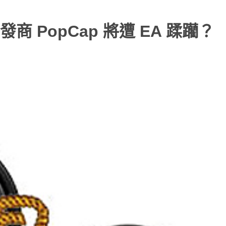
 PopCap 將遭 EA 蹂躪？