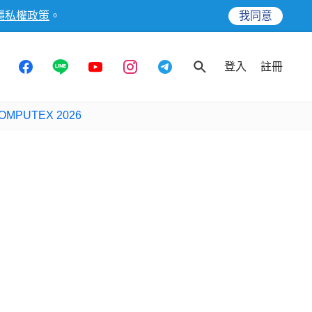
隱私權政策
。
我同意
登入
註冊
OMPUTEX 2026