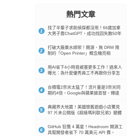
熱門文章
找了半輩子求助偵探都沒用！66歲加拿
1
大男子靠ChatGPT，成功找回失散50年
家人
打破大廠墨水綁架！開源、無 DRM 限
2
制的「Open Printer」概念機亮相
用AI省下4小時竟被塞更多工作！過來人
3
曝光：為什麼優秀員工不再跟你分享怎
麼使用AI
台積電2奈米太猛了！流片量是3奈米同
4
期的4倍，Google與蘋果搶首發、輝達
與AMD排隊等產能
典藏界大地震！美國懷舊遊戲小店驚見
5
97 片未公開版《超級瑪利歐兄弟》變體
任天堂卡帶
GitHub 狂攬 4 萬星！Headroom 開源工
6
具幫開發者省下 70 萬美元 API 費，