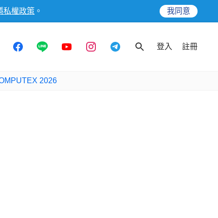
隱私權政策
。
我同意
登入
註冊
OMPUTEX 2026