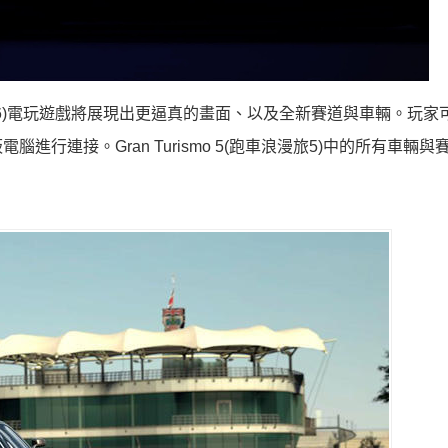
跑車浪漫旅6)電玩遊戲將展現出更逼真的畫面、以及全新賽道與車輛。玩
行連接。Gran Turismo 5(跑車浪漫旅5)中的所有車輛與