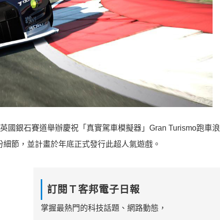
e (SCEE)於英國銀石賽道舉辦慶祝「真實駕車模擬器」Gran Turismo跑車
旅6)部份細節，並計畫於年底正式發行此超人氣遊戲。
訂閱Ｔ客邦電子日報
掌握最熱門的科技話題、網路動態，