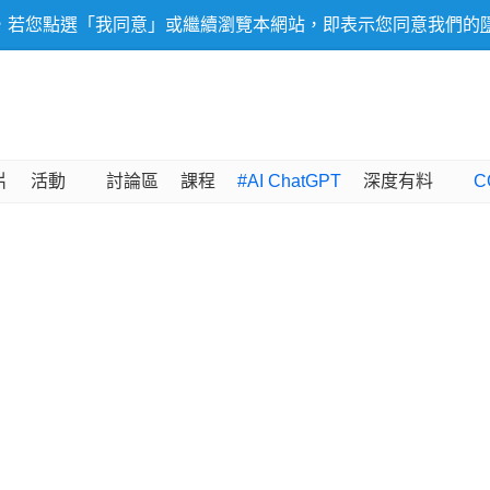
，若您點選「我同意」或繼續瀏覽本網站，即表示您同意我們的
片
活動
討論區
課程
#AI ChatGPT
深度有料
C