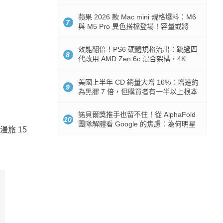
Token 消耗暴降 92%
蘋果 2026 款 Mac mini 規格爆料：M6
7
與 M5 Pro 異色搭檔登場！容量或將
512GB 起跳
效能翻倍！PS6 硬體規格流出：跳過四
8
代改用 AMD Zen 6c 混合架構，4K
120fps 與全光追時代來臨
美國上半年 CD 銷量大增 16%：增速約
9
為黑膠 7 倍，但購買者有一半以上根本
沒有播放器
諾貝爾獎推手也留不住！從 AlphaFold
10
團隊解體看 Google 的焦慮：為何明星
浪漫旅 15
實驗室要為 Gemini 讓路？