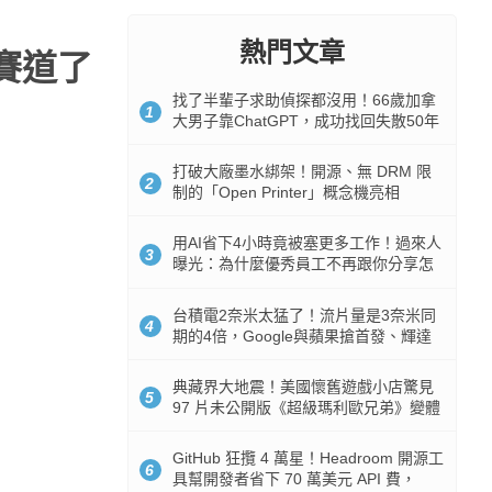
熱門文章
下賽道了
找了半輩子求助偵探都沒用！66歲加拿
1
大男子靠ChatGPT，成功找回失散50年
家人
打破大廠墨水綁架！開源、無 DRM 限
2
制的「Open Printer」概念機亮相
用AI省下4小時竟被塞更多工作！過來人
3
曝光：為什麼優秀員工不再跟你分享怎
麼使用AI
台積電2奈米太猛了！流片量是3奈米同
4
期的4倍，Google與蘋果搶首發、輝達
與AMD排隊等產能
典藏界大地震！美國懷舊遊戲小店驚見
5
97 片未公開版《超級瑪利歐兄弟》變體
任天堂卡帶
GitHub 狂攬 4 萬星！Headroom 開源工
6
具幫開發者省下 70 萬美元 API 費，