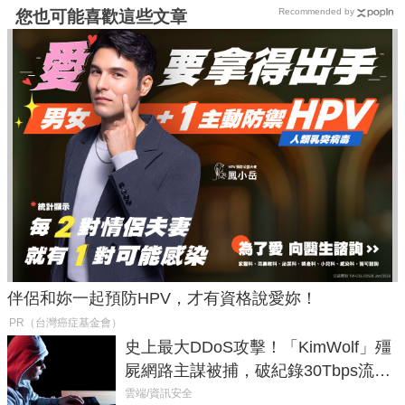
Recommended by
您也可能喜歡這些文章
伴侶和妳一起預防HPV，才有資格說愛妳！
PR（台灣癌症基金會）
史上最大DDoS攻擊！「KimWolf」殭
屍網路主謀被捕，破紀錄30Tbps流量
癱瘓全球！
雲端/資訊安全