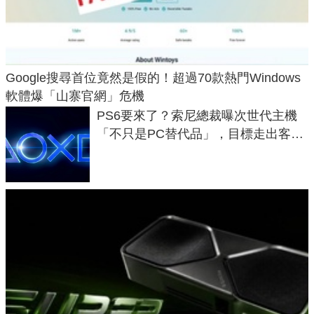
Google搜尋首位竟然是假的！超過70款熱門Windows
軟體爆「山寨官網」危機
PS6要來了？索尼總裁曝次世代主機
「不只是PC替代品」，目標走出客
廳、進軍電競桌面