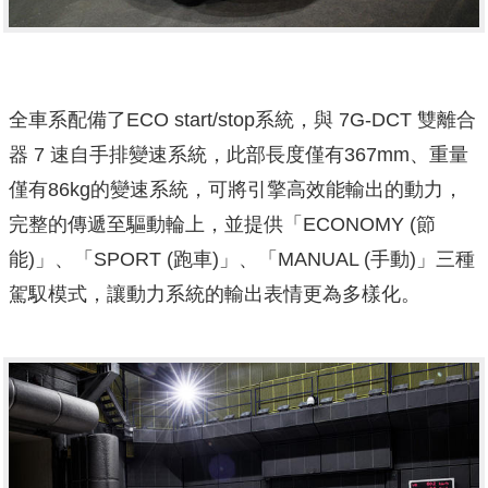
全車系配備了ECO start/stop系統，與 7G-DCT 雙離合
器 7 速自手排變速系統，此部長度僅有367mm、重量
僅有86kg的變速系統，可將引擎高效能輸出的動力，
完整的傳遞至驅動輪上，並提供「ECONOMY (節
能)」、「SPORT (跑車)」、「MANUAL (手動)」三種
駕馭模式，讓動力系統的輸出表情更為多樣化。