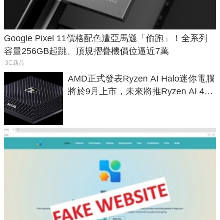
Google Pixel 11價格配色遭亞馬遜「偷跑」！全系列
容量256GB起跳、頂規摺疊機價位逼近7萬
3C新品
AMD正式發表Ryzen AI Halo迷你電腦
將於9月上市，未來將推Ryzen AI 400
Max系列處理器與對應升級版