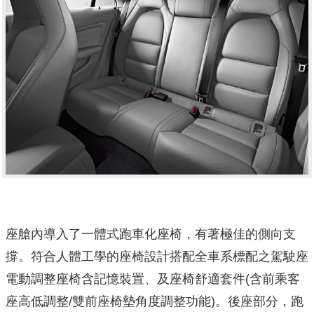
座艙內導入了一體式跑車化座椅，有著極佳的側向支
撐。符合人體工學的座椅設計搭配全車系標配之駕駛座
電動調整座椅含記憶裝置、及座椅舒適套件(含前乘客
座高低調整/雙前座椅墊角度調整功能)。後座部分，跑