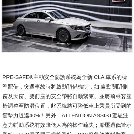
PRE-SAFE®主動安全防護系統為全新 CLA 車系的標
準配備，突遇事故時將啟動預備機制，如:自動關閉側
窗及天窗、雙前座的安全帶將自動緊束、並將前乘客座
椅調整至防潛位置，此系統將可降低車上乘員所受到的
衝擊力道達40%！另外，ATTENTION ASSIST駕駛注
意力輔助系統有效降低人為的操作疏失；胎壓過低警示