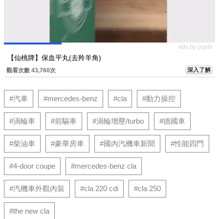
ads by popIn
【仙桃牌】保血平丸(去羚羊角)
深入了解
觀看次數 43,760次
#汽車
#mercedes-benz
#cla
#動力操控
#渦輪車
#前驅車
#渦輪增壓/turbo
#德國車
#柴油車
#豪華房車
#國內汽機車新聞
#性能四門
#4-door coupe
#mercedes-benz cla
#汽機車外觀內裝
#cla 220 cdi
#cla 250
#the new cla