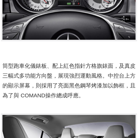
筒型跑車化儀錶板、配上紅色指針方格旗錶面，及真皮
三幅式多功能方向盤，展現強烈運動風格。中控台上方
的顯示屏幕，則採用了亮面黑色鋼琴烤漆加以飾框，且
為了與 COMAND操作總成呼應。