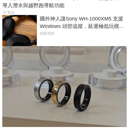
導入潛水與越野跑導航功能
3C新品
國外神人讓Sony WH-1000XM5 支援
Windows 頭部追蹤，延遲極低玩模擬
飛行超有感
遊戲/電競