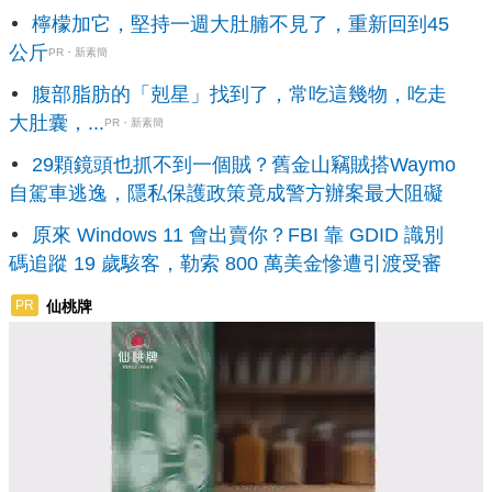
檸檬加它，堅持一週大肚腩不見了，重新回到45
公斤
PR・新素簡
腹部脂肪的「剋星」找到了，常吃這幾物，吃走
大肚囊，...
PR・新素簡
29顆鏡頭也抓不到一個賊？舊金山竊賊搭Waymo
自駕車逃逸，隱私保護政策竟成警方辦案最大阻礙
原來 Windows 11 會出賣你？FBI 靠 GDID 識別
碼追蹤 19 歲駭客，勒索 800 萬美金慘遭引渡受審
仙桃牌
PR