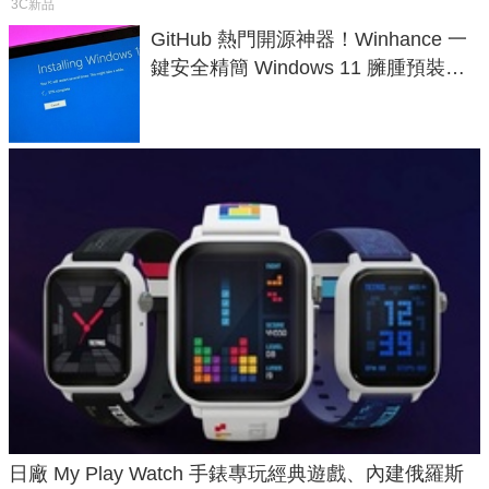
3C新品
GitHub 熱門開源神器！Winhance 一
鍵安全精簡 Windows 11 臃腫預裝軟
體與後台追蹤
日廠 My Play Watch 手錶專玩經典遊戲、內建俄羅斯