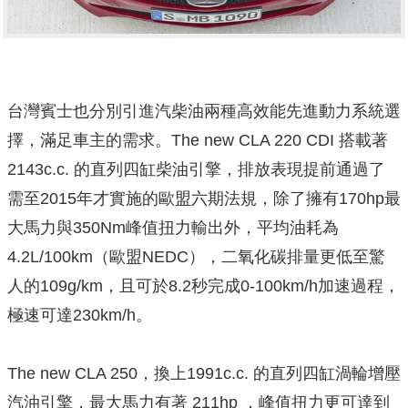
台灣賓士也分別引進汽柴油兩種高效能先進動力系統選
擇，滿足車主的需求。The new CLA 220 CDI 搭載著
2143c.c. 的直列四缸柴油引擎，排放表現提前通過了
需至2015年才實施的歐盟六期法規，除了擁有170hp最
大馬力與350Nm峰值扭力輸出外，平均油耗為
4.2L/100km（歐盟NEDC），二氧化碳排量更低至驚
人的109g/km，且可於8.2秒完成0-100km/h加速過程，
極速可達230km/h。
The new CLA 250，換上1991c.c. 的直列四缸渦輪增壓
汽油引擎，最大馬力有著 211hp ，峰值扭力更可達到