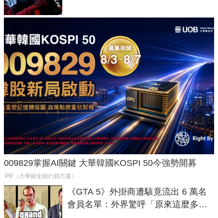
009829掌握AI關鍵 大華韓國KOSPI 50今強勢開募
PR（大華銀全能行銷方案）
《GTA 5》外掛商遭駭竟流出 6 萬名
會員名單：外界驚呼「原來這麼多人
在開掛！」