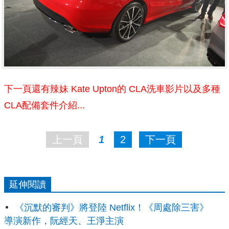
下一頁還有辣妹
Kate Upton
的 CLA洗車影片以及多種
CLA配備套件介紹...
上一頁
1
2
下一頁
延伸閱讀
《沉默的審判》將登陸 Netflix！《周處除三害》
導演新作，阮經天、王淨主演