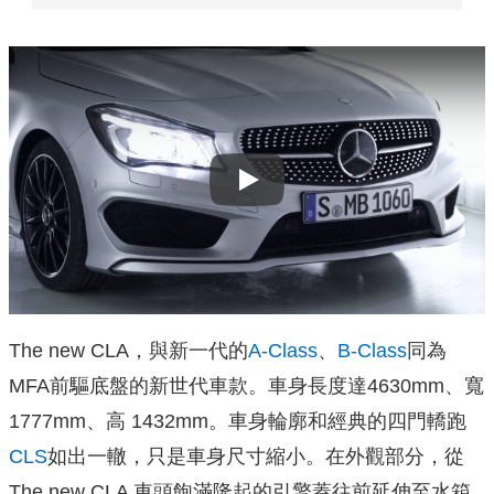
Play
The new CLA，與新一代的
A-Class
、
B-Class
同為
MFA前驅底盤的新世代車款。車身長度達4630mm、寬
1777mm、高 1432mm。車身輪廓和經典的四門轎跑
CLS
如出一轍，只是車身尺寸縮小。在外觀部分，從
The new CLA 車頭飽滿隆起的引擎蓋往前延伸至水箱