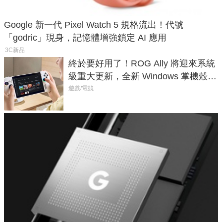
Google 新一代 Pixel Watch 5 規格流出！代號
「godric」現身，記憶體增強鎖定 AI 應用
3C新品
終於要好用了！ROG Ally 將迎來系統
級重大更新，全新 Windows 掌機殼模
式讓操作就像 Xbox 一樣順暢
遊戲/電競