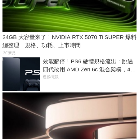
24GB 大容量來了！NVIDIA RTX 5070 Ti SUPER 爆料
總整理：規格、功耗、上市時間
3C新品
效能翻倍！PS6 硬體規格流出：跳過
四代改用 AMD Zen 6c 混合架構，4K
120fps 與全光追時代來臨
遊戲/電競