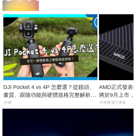
DJI Pocket 4 vs 4P 怎麼選？從鏡頭、
AMD正式發表Ry
畫質、跟隨功能與硬體規格完整解析，
將於9月上市，未來
一次看懂兩台差異
Max系列處理
評測
半導體/電子產業