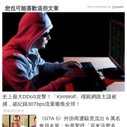
Recommended by
您也可能喜歡這些文章
史上最大DDoS攻擊！「KimWolf」殭屍網路主謀被
捕，破紀錄30Tbps流量癱瘓全球！
雲端/資訊安全
《GTA 5》外掛商遭駭竟流出 6 萬名
會員名單：外界驚呼「原來這麼多人