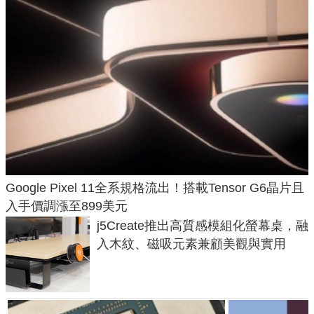
Google Pixel 11全系規格流出！搭載Tensor G6晶片且
入手價調漲至899美元
j5Create推出高質感模組化螢幕桌，融
入木紋、磁吸元素兼顧美觀與實用