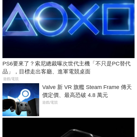
PS6要來了？索尼總裁曝次世代主機「不只是PC替代
品」，目標走出客廳、進軍電競桌面
遊戲/電競
Valve 新 VR 旗艦 Steam Frame 傳天
價定價、最高恐破 4.8 萬元
遊戲/電競