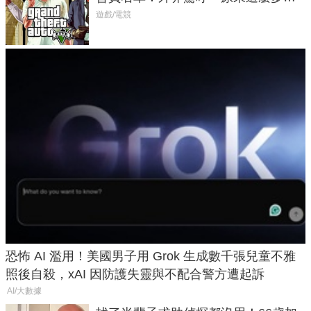
在開掛！」
遊戲/電競
恐怖 AI 濫用！美國男子用 Grok 生成數千張兒童不雅
照後自殺，xAI 因防護失靈與不配合警方遭起訴
AI/大數據