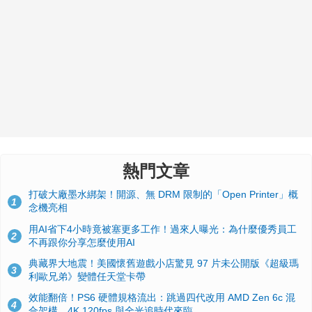
熱門文章
打破大廠墨水綁架！開源、無 DRM 限制的「Open Printer」概
1
念機亮相
用AI省下4小時竟被塞更多工作！過來人曝光：為什麼優秀員工
2
不再跟你分享怎麼使用AI
典藏界大地震！美國懷舊遊戲小店驚見 97 片未公開版《超級瑪
3
利歐兄弟》變體任天堂卡帶
效能翻倍！PS6 硬體規格流出：跳過四代改用 AMD Zen 6c 混
4
合架構，4K 120fps 與全光追時代來臨