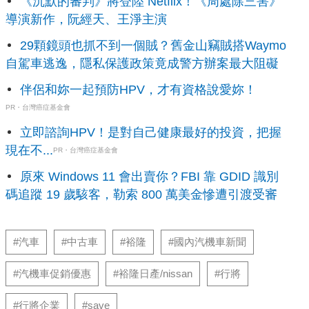
《沉默的審判》將登陸 Netflix！《周處除三害》
導演新作，阮經天、王淨主演
29顆鏡頭也抓不到一個賊？舊金山竊賊搭Waymo
自駕車逃逸，隱私保護政策竟成警方辦案最大阻礙
伴侶和妳一起預防HPV，才有資格說愛妳！
PR・台灣癌症基金會
立即諮詢HPV！是對自己健康最好的投資，把握
現在不...
PR・台灣癌症基金會
原來 Windows 11 會出賣你？FBI 靠 GDID 識別
碼追蹤 19 歲駭客，勒索 800 萬美金慘遭引渡受審
#汽車
#中古車
#裕隆
#國內汽機車新聞
#汽機車促銷優惠
#裕隆日產/nissan
#行將
#行將企業
#save