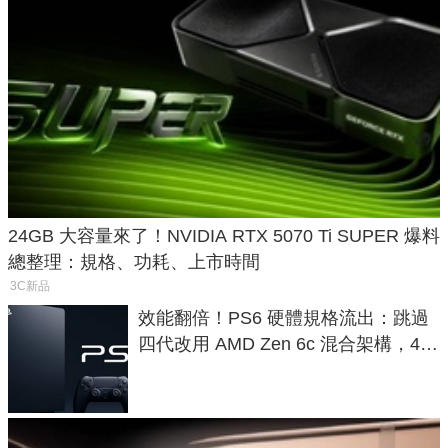
24GB 大容量來了！NVIDIA RTX 5070 Ti SUPER 爆料
總整理：規格、功耗、上市時間
3C新品
效能翻倍！PS6 硬體規格流出：跳過
四代改用 AMD Zen 6c 混合架構，4K
120fps 與全光追時代來臨