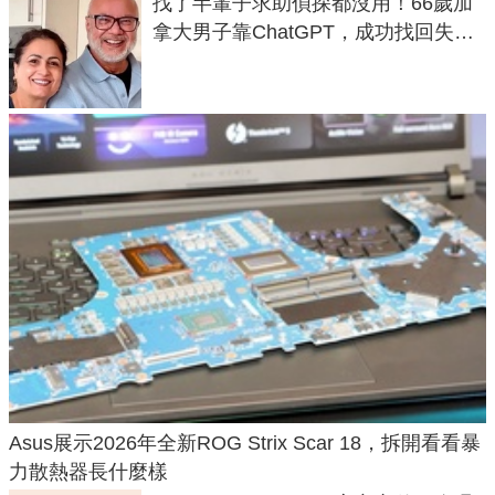
找了半輩子求助偵探都沒用！66歲加
拿大男子靠ChatGPT，成功找回失散
50年家人
Asus展示2026年全新ROG Strix Scar 18，拆開看看暴
力散熱器長什麼樣