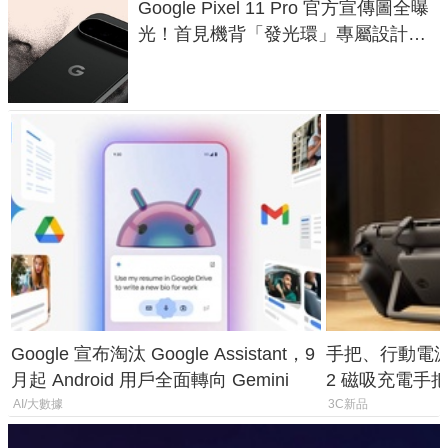
Google Pixel 11 Pro 官方宣傳圖全曝
光！首見機背「發光環」專屬設計、
120 倍變焦挑戰攝影極限
Google 宣布淘汰 Google Assistant，9
手把、行動電源合體
月起 Android 用戶全面轉向 Gemini
2 磁吸充電手把
倍
AI/大數據
3C新品