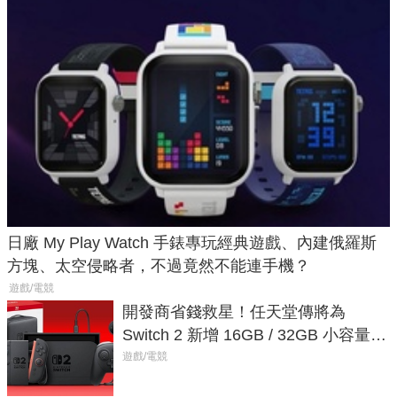
日廠 My Play Watch 手錶專玩經典遊戲、內建俄羅斯
方塊、太空侵略者，不過竟然不能連手機？
遊戲/電競
開發商省錢救星！任天堂傳將為
Switch 2 新增 16GB / 32GB 小容量遊
戲卡的選擇
遊戲/電競