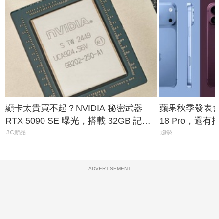
顯卡太貴買不起？NVIDIA 秘密武器
蘋果秋季發表會大
RTX 5090 SE 曝光，搭載 32GB 記憶
18 Pro，還
體
測一次看
3C新品
趨勢
ADVERTISEMENT