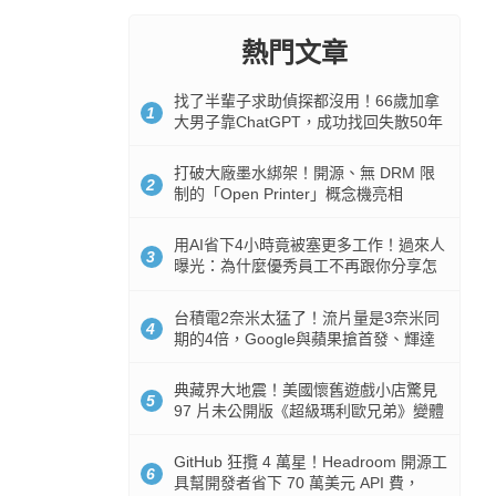
熱門文章
找了半輩子求助偵探都沒用！66歲加拿
1
大男子靠ChatGPT，成功找回失散50年
家人
打破大廠墨水綁架！開源、無 DRM 限
2
制的「Open Printer」概念機亮相
用AI省下4小時竟被塞更多工作！過來人
3
曝光：為什麼優秀員工不再跟你分享怎
麼使用AI
台積電2奈米太猛了！流片量是3奈米同
4
期的4倍，Google與蘋果搶首發、輝達
與AMD排隊等產能
典藏界大地震！美國懷舊遊戲小店驚見
5
97 片未公開版《超級瑪利歐兄弟》變體
任天堂卡帶
GitHub 狂攬 4 萬星！Headroom 開源工
6
具幫開發者省下 70 萬美元 API 費，