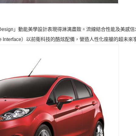
etic Design」動能美學設計表現得淋漓盡致。流線結合性能及美感
ne Interface）以前衛科技的酷炫配備，營造人性化座艙的超未來