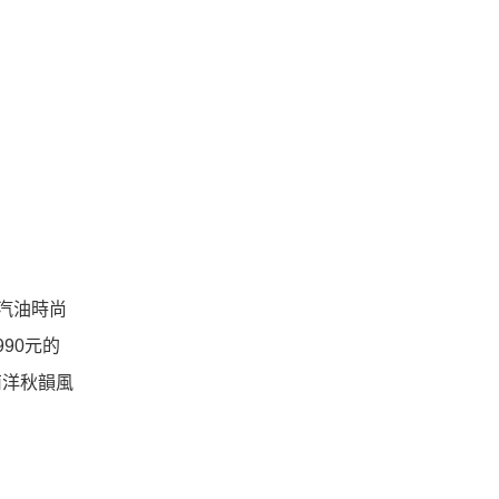
門汽油時尚
990元的
賞南洋秋韻風