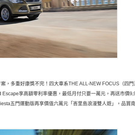
多重好康獎不完！四大車系THE ALL-NEW FOCUS（四
o及Ford Escape享高額零利率優惠，最低月付只要一萬元，再送市價9,
Ford Fiesta五門運動版再享價值六萬元「峇里島浪漫雙人遊」，品