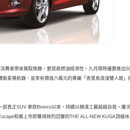
不只為消費者帶來駕馭樂趣，更提高燃油經濟性。九月限時優惠推出50
3590多媒體衛星導航器，並享有價值六萬元的專屬「峇里島浪漫雙人遊
一部真正SUV 車款Bronco以來，持續以精湛工藝超越自我，屢
cape和甫上市即獲得熱烈回響的THE ALL-NEW KUGA頂級