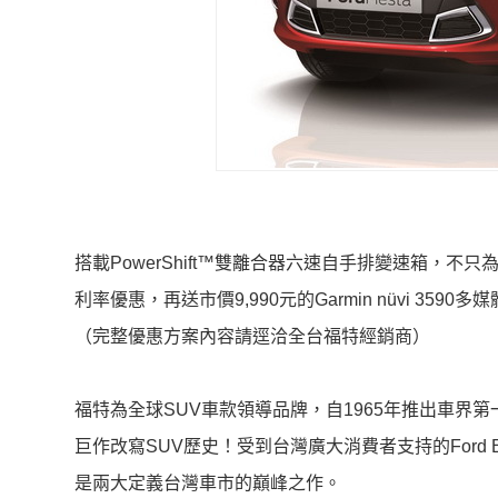
搭載PowerShift™雙離合器六速自手排變速箱，
利率優惠，再送市價9,990元的Garmin nüvi 
（完整優惠方案內容請逕洽全台福特經銷商）
福特為全球SUV車款領導品牌，自1965年推出車界第
巨作改寫SUV歷史！受到台灣廣大消費者支持的Ford Es
是兩大定義台灣車市的巔峰之作。