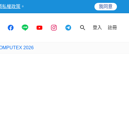
隱私權政策
。
我同意
登入
註冊
OMPUTEX 2026