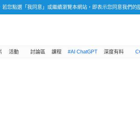
，若您點選「我同意」或繼續瀏覽本網站，即表示您同意我們的
片
活動
討論區
課程
#AI ChatGPT
深度有料
C