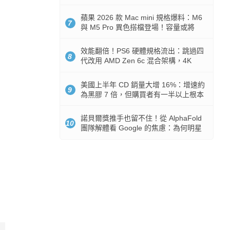
Token 消耗暴降 92%
蘋果 2026 款 Mac mini 規格爆料：M6
7
與 M5 Pro 異色搭檔登場！容量或將
512GB 起跳
效能翻倍！PS6 硬體規格流出：跳過四
8
代改用 AMD Zen 6c 混合架構，4K
120fps 與全光追時代來臨
美國上半年 CD 銷量大增 16%：增速約
9
為黑膠 7 倍，但購買者有一半以上根本
沒有播放器
諾貝爾獎推手也留不住！從 AlphaFold
10
團隊解體看 Google 的焦慮：為何明星
實驗室要為 Gemini 讓路？