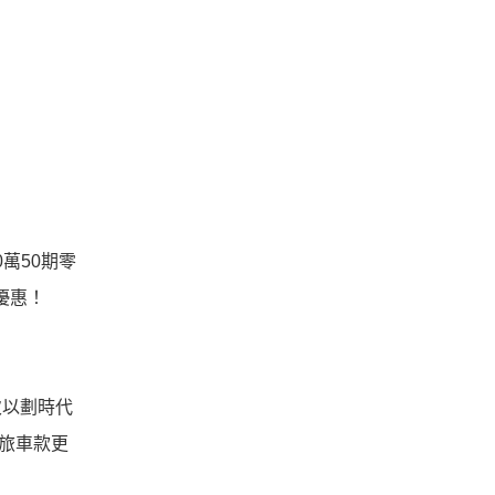
萬50期零
」優惠！
次以劃時代
休旅車款更