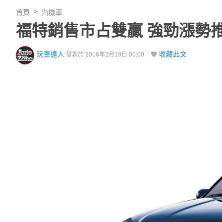
首頁
汽機車
福特銷售市占雙贏 強勁漲勢
玩車達人
收藏此文
發表於 2016年2月19日 00:00