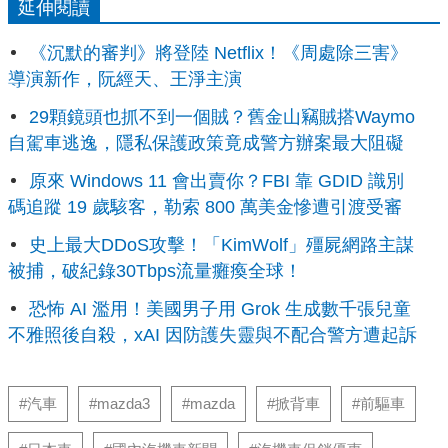
延伸閱讀
《沉默的審判》將登陸 Netflix！《周處除三害》
導演新作，阮經天、王淨主演
29顆鏡頭也抓不到一個賊？舊金山竊賊搭Waymo
自駕車逃逸，隱私保護政策竟成警方辦案最大阻礙
原來 Windows 11 會出賣你？FBI 靠 GDID 識別
碼追蹤 19 歲駭客，勒索 800 萬美金慘遭引渡受審
史上最大DDoS攻擊！「KimWolf」殭屍網路主謀
被捕，破紀錄30Tbps流量癱瘓全球！
恐怖 AI 濫用！美國男子用 Grok 生成數千張兒童
不雅照後自殺，xAI 因防護失靈與不配合警方遭起訴
#汽車
#mazda3
#mazda
#掀背車
#前驅車