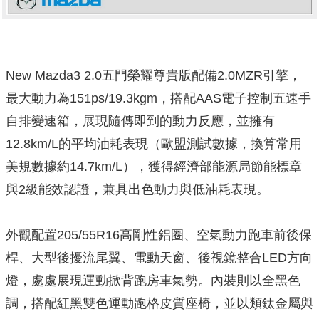
New Mazda3 2.0五門榮耀尊貴版配備2.0MZR引擎，
最大動力為151ps/19.3kgm，搭配AAS電子控制五速手
自排變速箱，展現隨傳即到的動力反應，並擁有
12.8km/L的平均油耗表現（歐盟測試數據，換算常用
美規數據約14.7km/L），獲得經濟部能源局節能標章
與2級能效認證，兼具出色動力與低油耗表現。
外觀配置205/55R16高剛性鋁圈、空氣動力跑車前後保
桿、大型後擾流尾翼、電動天窗、後視鏡整合LED方向
燈，處處展現運動掀背跑房車氣勢。內裝則以全黑色
調，搭配紅黑雙色運動跑格皮質座椅，並以類鈦金屬與