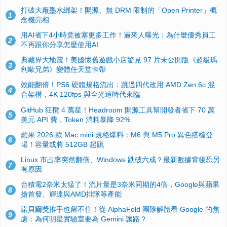
打破大廠墨水綁架！開源、無 DRM 限制的「Open Printer」概
1
念機亮相
用AI省下4小時竟被塞更多工作！過來人曝光：為什麼優秀員工
2
不再跟你分享怎麼使用AI
典藏界大地震！美國懷舊遊戲小店驚見 97 片未公開版《超級瑪
3
利歐兄弟》變體任天堂卡帶
效能翻倍！PS6 硬體規格流出：跳過四代改用 AMD Zen 6c 混
4
合架構，4K 120fps 與全光追時代來臨
GitHub 狂攬 4 萬星！Headroom 開源工具幫開發者省下 70 萬
5
美元 API 費，Token 消耗暴降 92%
蘋果 2026 款 Mac mini 規格爆料：M6 與 M5 Pro 異色搭檔登
6
場！容量或將 512GB 起跳
Linux 市占率突然翻倍、Windows 跌破六成？最新數據背後恐另
7
有原因
台積電2奈米太猛了！流片量是3奈米同期的4倍，Google與蘋果
8
搶首發、輝達與AMD排隊等產能
諾貝爾獎推手也留不住！從 AlphaFold 團隊解體看 Google 的焦
9
慮：為何明星實驗室要為 Gemini 讓路？