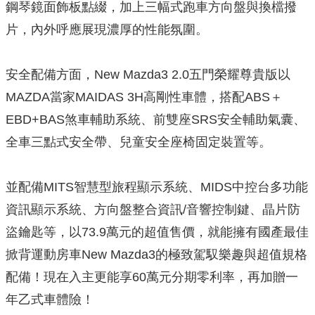
鋼琴鏡面飾板點綴，加上三幅式跑車方向盤與換檔撥
片，內外呼應展現濃厚的性能氛圍。
安全配備方面，New Mazda3 2.0五門榮耀尊貴版以
MAZDA當家MAIDAS 3H高剛性車體，搭配ABS＋
EBD+BAS煞車輔助系統、前雙座SRS安全輔助氣囊、
全車三點式安全帶、兒童安全座椅固定裝置等。
並配備MITS智慧型旅程顯示系統、MIDS中控台多功能
資訊顯示系統、方向盤整合資訊/音響控制鍵、晶片防
盜鑰匙等，以73.9萬元的超值售價，就能擁有國產最佳
掀背運動房車New Mazda3的極致駕馭樂趣與超值規格
配備！現在入主更能享60萬元分期零利率，再加贈一
年乙式車體險！