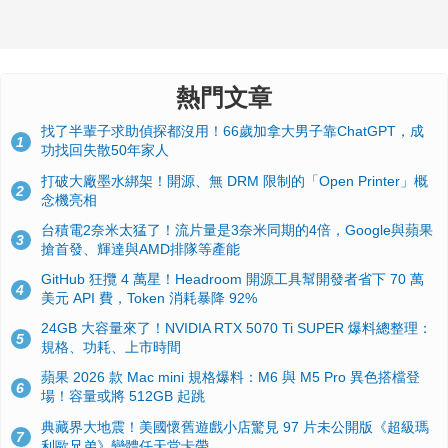
熱門文章
找了半輩子求助偵探都沒用！66歲加拿大男子靠ChatGPT，成
1
功找回失散50年家人
打破大廠墨水綁架！開源、無 DRM 限制的「Open Printer」概
2
念機亮相
台積電2奈米太猛了！流片量是3奈米同期的4倍，Google與蘋果
3
搶首發、輝達與AMD排隊等產能
GitHub 狂攬 4 萬星！Headroom 開源工具幫開發者省下 70 萬
4
美元 API 費，Token 消耗暴降 92%
24GB 大容量來了！NVIDIA RTX 5070 Ti SUPER 爆料總整理：
5
規格、功耗、上市時間
蘋果 2026 款 Mac mini 規格爆料：M6 與 M5 Pro 異色搭檔登
6
場！容量或將 512GB 起跳
典藏界大地震！美國懷舊遊戲小店驚見 97 片未公開版《超級瑪
7
利歐兄弟》變體任天堂卡帶