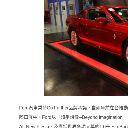
Ford汽車秉持Go Further品牌承諾，自兩年前
際車展中，Ford以「超乎想像─Beyond Imagin
All-New Fiesta、及囊括世界多項大獎的1.0升 