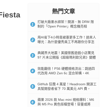
熱門文章
esta
打破大廠墨水綁架！開源、無 DRM 限
1
制的「Open Printer」概念機亮相
用AI省下4小時竟被塞更多工作！過來人
2
曝光：為什麼優秀員工不再跟你分享怎
麼使用AI
典藏界大地震！美國懷舊遊戲小店驚見
3
97 片未公開版《超級瑪利歐兄弟》變體
任天堂卡帶
效能翻倍！PS6 硬體規格流出：跳過四
4
代改用 AMD Zen 6c 混合架構，4K
120fps 與全光追時代來臨
GitHub 狂攬 4 萬星！Headroom 開源工
5
具幫開發者省下 70 萬美元 API 費，
Token 消耗暴降 92%
蘋果 2026 款 Mac mini 規格爆料：M6
6
與 M5 Pro 異色搭檔登場！容量或將