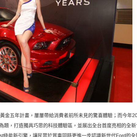
在台推動黃金五年計畫，屢屢帶給消費者前所未見的驚喜體驗；而今年20
ation」為題，打造獨具巧思的科技體驗區，並展出全台首度亮相的全新世
EcoBoost綠能新引擎，讓民眾於賞車同時更進一步認識新世代Ford的