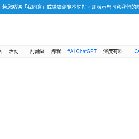
，若您點選「我同意」或繼續瀏覽本網站，即表示您同意我們的
片
活動
討論區
課程
#AI ChatGPT
深度有料
C