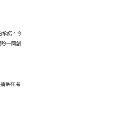
的承諾。今
期盼一同創
便擄獲在場