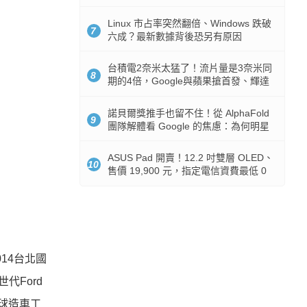
512GB 起跳
Linux 市占率突然翻倍、Windows 跌破
7
六成？最新數據背後恐另有原因
台積電2奈米太猛了！流片量是3奈米同
8
期的4倍，Google與蘋果搶首發、輝達
與AMD排隊等產能
諾貝爾獎推手也留不住！從 AlphaFold
9
團隊解體看 Google 的焦慮：為何明星
實驗室要為 Gemini 讓路？
ASUS Pad 開賣！12.2 吋雙層 OLED、
10
售價 19,900 元，指定電信資費最低 0
元入手
14台北國
代Ford
全球造車工