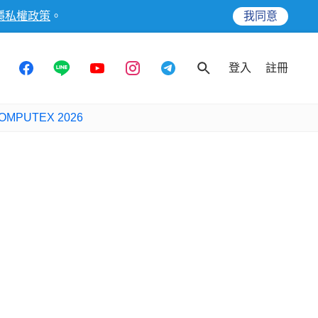
隱私權政策
。
我同意
登入
註冊
OMPUTEX 2026