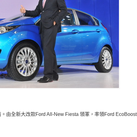
款Ford All-New Fiesta 領軍，率領Ford EcoBoo