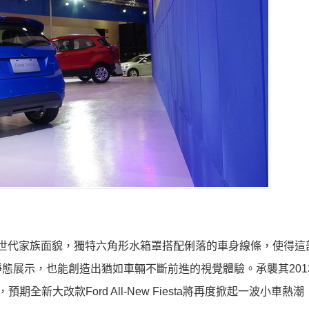
 Fiesta注入新世代家族面貌，獨特六角形水箱罩搭配俐落的車身線條，使得
態展示，也能創造出猶如車輛不斷前進的視覺體驗。承襲其201
新大改款Ford All-New Fiesta將再度掀起一波小車熱潮