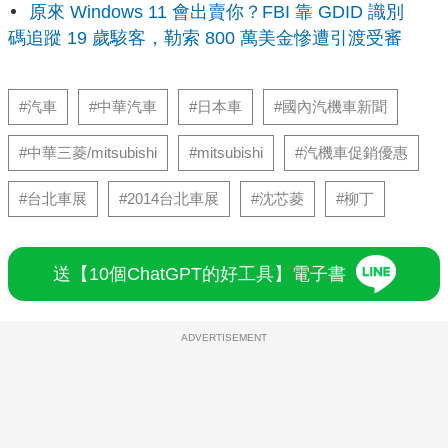
原來 Windows 11 會出賣你？FBI 靠 GDID 識別
碼追蹤 19 歲駭客，勒索 800 萬美金慘遭引渡受審
#汽車
#中華汽車
#日本車
#國內汽機車新聞
#中華三菱/mitsubishi
#mitsubishi
#汽機車促銷優惠
#台北車展
#2014台北車展
#沈芯菱
#柳丁
送【10個ChatGPT的好工具】電子書
ADVERTISEMENT