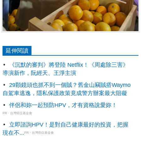
延伸閱讀
《沉默的審判》將登陸 Netflix！《周處除三害》
導演新作，阮經天、王淨主演
29顆鏡頭也抓不到一個賊？舊金山竊賊搭Waymo
自駕車逃逸，隱私保護政策竟成警方辦案最大阻礙
伴侶和妳一起預防HPV，才有資格說愛妳！
PR・台灣癌症基金會
立即諮詢HPV！是對自己健康最好的投資，把握
現在不...
PR・台灣癌症基金會