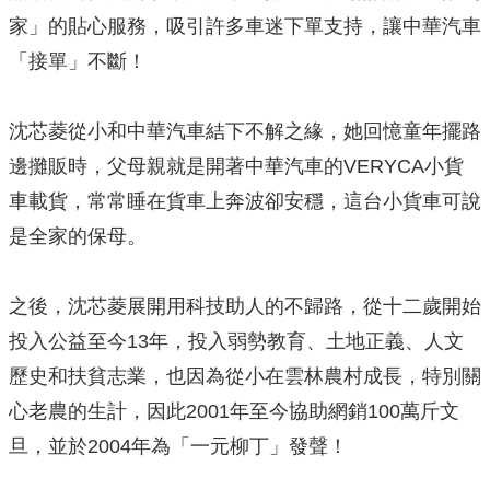
家」的貼心服務，吸引許多車迷下單支持，讓中華汽車
「接單」不斷！
沈芯菱從小和中華汽車結下不解之緣，她回憶童年擺路
邊攤販時，父母親就是開著中華汽車的VERYCA小貨
車載貨，常常睡在貨車上奔波卻安穩，這台小貨車可說
是全家的保母。
之後，沈芯菱展開用科技助人的不歸路，從十二歲開始
投入公益至今13年，投入弱勢教育、土地正義、人文
歷史和扶貧志業，也因為從小在雲林農村成長，特別關
心老農的生計，因此2001年至今協助網銷100萬斤文
旦，並於2004年為「一元柳丁」發聲！