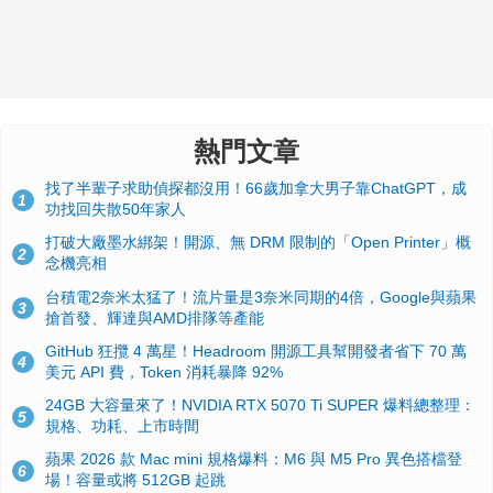
熱門文章
找了半輩子求助偵探都沒用！66歲加拿大男子靠ChatGPT，成
1
功找回失散50年家人
打破大廠墨水綁架！開源、無 DRM 限制的「Open Printer」概
2
念機亮相
台積電2奈米太猛了！流片量是3奈米同期的4倍，Google與蘋果
3
搶首發、輝達與AMD排隊等產能
GitHub 狂攬 4 萬星！Headroom 開源工具幫開發者省下 70 萬
4
美元 API 費，Token 消耗暴降 92%
24GB 大容量來了！NVIDIA RTX 5070 Ti SUPER 爆料總整理：
5
規格、功耗、上市時間
蘋果 2026 款 Mac mini 規格爆料：M6 與 M5 Pro 異色搭檔登
6
場！容量或將 512GB 起跳