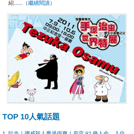
紹......（
繼續閱讀
）
TOP 10人氣話題
吐血！挪威殺人魔過很爽！肩背 92 條人命，入住