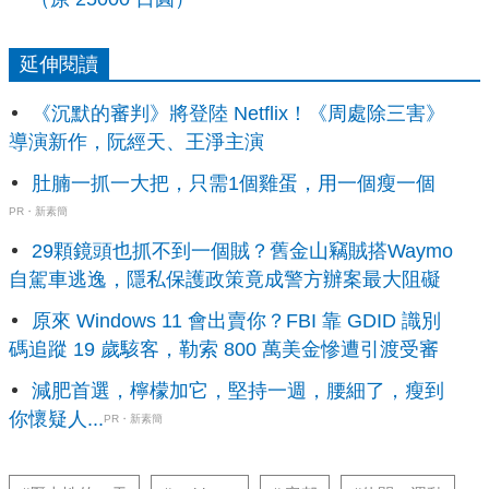
延伸閱讀
《沉默的審判》將登陸 Netflix！《周處除三害》
導演新作，阮經天、王淨主演
肚腩一抓一大把，只需1個雞蛋，用一個瘦一個
PR・新素簡
29顆鏡頭也抓不到一個賊？舊金山竊賊搭Waymo
自駕車逃逸，隱私保護政策竟成警方辦案最大阻礙
原來 Windows 11 會出賣你？FBI 靠 GDID 識別
碼追蹤 19 歲駭客，勒索 800 萬美金慘遭引渡受審
減肥首選，檸檬加它，堅持一週，腰細了，瘦到
你懷疑人...
PR・新素簡