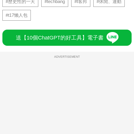
#歷史性的一天
#techbang
#t客邦
#休閒、運動
#t17懶人包
送【10個ChatGPT的好工具】電子書
ADVERTISEMENT