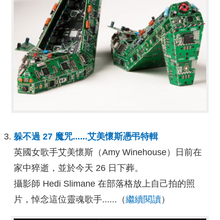
躲不過 27 魔咒......艾美懷斯憑弔特輯
英國女歌手艾美懷斯（Amy Winehouse）日前在
家中猝逝，並於今天 26 日下葬。
攝影師 Hedi Slimane 在部落格放上自己拍的照
片，悼念這位靈魂歌手
......（
繼續閱讀
）