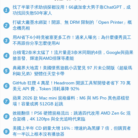
找了半輩子求助偵探都沒用！66歲加拿大男子靠ChatGPT，成
1
功找回失散50年家人
打破大廠墨水綁架！開源、無 DRM 限制的「Open Printer」概
2
念機亮相
用AI省下4小時竟被塞更多工作！過來人曝光：為什麼優秀員工
3
不再跟你分享怎麼使用AI
台積電2奈米太猛了！流片量是3奈米同期的4倍，Google與蘋果
4
搶首發、輝達與AMD排隊等產能
典藏界大地震！美國懷舊遊戲小店驚見 97 片未公開版《超級瑪
5
利歐兄弟》變體任天堂卡帶
GitHub 狂攬 4 萬星！Headroom 開源工具幫開發者省下 70 萬
6
美元 API 費，Token 消耗暴降 92%
蘋果 2026 款 Mac mini 規格爆料：M6 與 M5 Pro 異色搭檔登
7
場！容量或將 512GB 起跳
效能翻倍！PS6 硬體規格流出：跳過四代改用 AMD Zen 6c 混
8
合架構，4K 120fps 與全光追時代來臨
美國上半年 CD 銷量大增 16%：增速約為黑膠 7 倍，但購買者
9
有一半以上根本沒有播放器