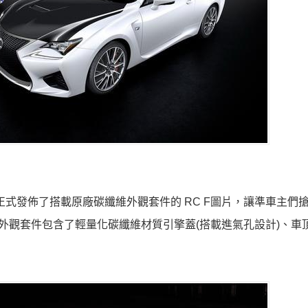
也正式發佈了搭載原廠碳纖維外觀套件的 RC F圖片，讓準車主們
維外觀套件包含了輕量化碳纖維材質引擎蓋(搭載進氣孔設計)、車