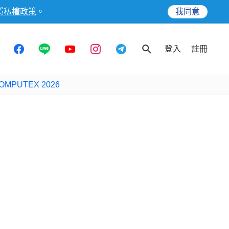
隱私權政策
。
我同意
登入
註冊
OMPUTEX 2026