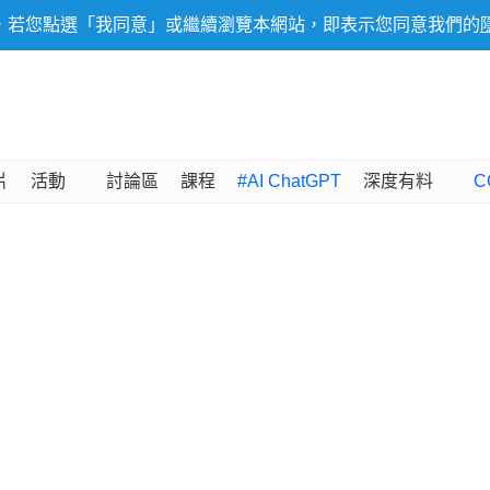
，若您點選「我同意」或繼續瀏覽本網站，即表示您同意我們的
片
活動
討論區
課程
#AI ChatGPT
深度有料
C