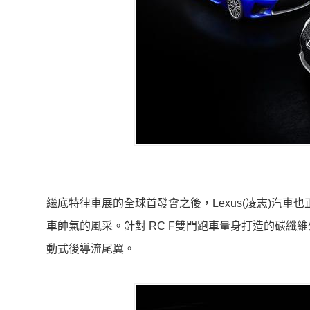
繼底特律車展的全球首發會之後，Lexus(凌志)汽車
車帥氣的風采。針對 RC F雙門跑車量身打造的碳纖
動式後導流尾翼。