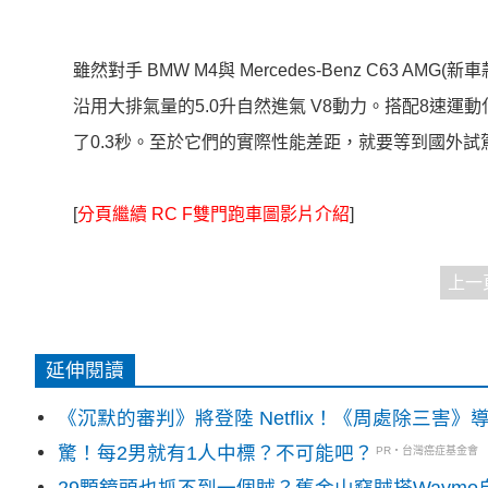
雖然對手 BMW M4與 Mercedes-Benz C63 
沿用大排氣量的5.0升自然進氣 V8動力。搭配8速運動化
了0.3秒。至於它們的實際性能差距，就要等到國外
[
分頁繼續 RC F雙門跑車圖影片介紹
]
上一
延伸閱讀
《沉默的審判》將登陸 Netflix！《周處除三害
驚！每2男就有1人中標？不可能吧？
PR・台灣癌症基金會