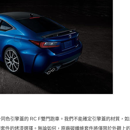
同色引擎蓋的 RC F雙門跑車。我們不能確定引擎蓋的材質，如
外觀套件的烤漆選擇。無論如何，原廠碳纖維套件將僅限於外觀上