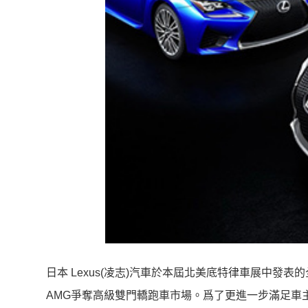
日本 Lexus(凌志)汽車於本屆北美底特律車展中發表的全新的
AMG爭奪高級雙門轎跑車市場。爲了更進一步滿足車主的