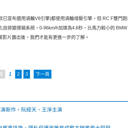
AMG(新車款已宣布選用渦輪V8引擎)都使用渦輪增壓引擎，但 RC F雙
自排變速箱系統，0-96km/h加速為4.6秒，比馬力較小的 BMW
試駕影片露出後，我們才能有更進一步的了解。
頁
1
2
3
下一頁
》導演新作，阮經天、王淨主演