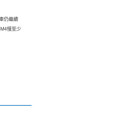
門跑車仍繼續
 M4慢至少