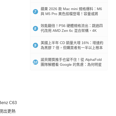
Token 消耗暴降 92%
蘋果 2026 款 Mac mini 規格爆料：M6
7
與 M5 Pro 異色搭檔登場！容量或將
512GB 起跳
效能翻倍！PS6 硬體規格流出：跳過四
8
代改用 AMD Zen 6c 混合架構，4K
120fps 與全光追時代來臨
美國上半年 CD 銷量大增 16%：增速約
9
為黑膠 7 倍，但購買者有一半以上根本
沒有播放器
諾貝爾獎推手也留不住！從 AlphaFold
10
團隊解體看 Google 的焦慮：為何明星
實驗室要為 Gemini 讓路？
nz C63
展現出更熱