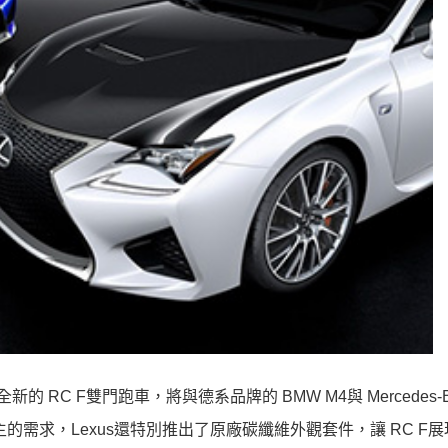
 RC F雙門跑車，將與德系品牌的 BMW M4與 Mercedes-Be
需求，Lexus還特別推出了原廠碳纖維外觀套件，讓 RC F