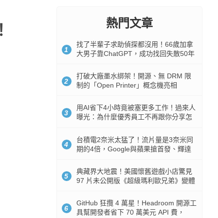
熱門文章
！
找了半輩子求助偵探都沒用！66歲加拿
1
大男子靠ChatGPT，成功找回失散50年
家人
打破大廠墨水綁架！開源、無 DRM 限
2
制的「Open Printer」概念機亮相
用AI省下4小時竟被塞更多工作！過來人
3
曝光：為什麼優秀員工不再跟你分享怎
麼使用AI
台積電2奈米太猛了！流片量是3奈米同
4
期的4倍，Google與蘋果搶首發、輝達
與AMD排隊等產能
典藏界大地震！美國懷舊遊戲小店驚見
5
97 片未公開版《超級瑪利歐兄弟》變體
任天堂卡帶
GitHub 狂攬 4 萬星！Headroom 開源工
6
具幫開發者省下 70 萬美元 API 費，