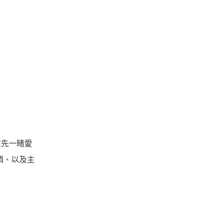
搶先一睹愛
頂、以及主