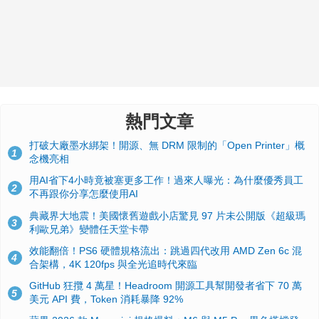
熱門文章
打破大廠墨水綁架！開源、無 DRM 限制的「Open Printer」概
1
念機亮相
用AI省下4小時竟被塞更多工作！過來人曝光：為什麼優秀員工
2
不再跟你分享怎麼使用AI
典藏界大地震！美國懷舊遊戲小店驚見 97 片未公開版《超級瑪
3
利歐兄弟》變體任天堂卡帶
效能翻倍！PS6 硬體規格流出：跳過四代改用 AMD Zen 6c 混
4
合架構，4K 120fps 與全光追時代來臨
GitHub 狂攬 4 萬星！Headroom 開源工具幫開發者省下 70 萬
5
美元 API 費，Token 消耗暴降 92%