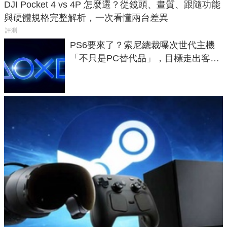
DJI Pocket 4 vs 4P 怎麼選？從鏡頭、畫質、跟隨功能
與硬體規格完整解析，一次看懂兩台差異
評測
PS6要來了？索尼總裁曝次世代主機
「不只是PC替代品」，目標走出客
廳、進軍電競桌面