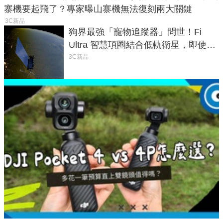
寨機要起飛了？專家曝山寨機無法復刻兩大關鍵
3C新品
狗界最強「寵物追蹤器」問世！Fi
Ultra 智慧項圈結合低軌衛星，即使在
密林山谷也能精準找回愛犬
3C新品