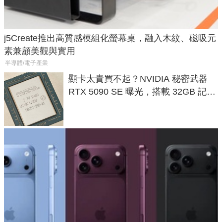
j5Create推出高質感模組化螢幕桌，融入木紋、磁吸元
素兼顧美觀與實用
半導體/電子產業
顯卡太貴買不起？NVIDIA 秘密武器
RTX 5090 SE 曝光，搭載 32GB 記憶
體