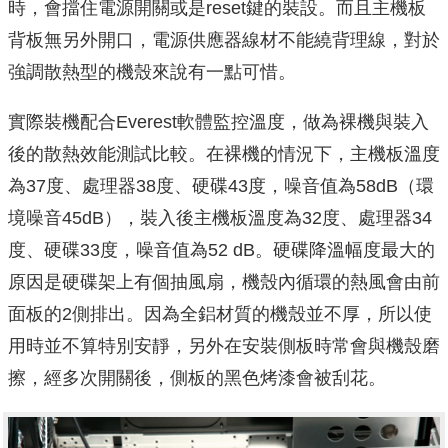
時，會擋住電源開關或是reset鍵的裝設。而且主機板
背板無另外開口，電源供應器線材不能繞背理線，對於
強調散熱型的機殼來說有一點可惜。
實際裝機配合Everest軟體監控溫度，做為裸機與裝入
後的散熱效能測試比較。在裸機的情況下，主機板溫度
為37度、處理器38度、硬碟43度，噪音值為58dB（環
境噪音45dB），裝入後主機板溫度為32度、處理器34
度、硬碟33度，噪音值為52 dB。硬碟降溫幅度最大的
原因是硬碟架上有個抽風扇，機殼內循環的熱風會由前
面板的2側排出。因為全鋁材質的機殼並不厚，所以使
用時並不算特別安靜，另外在安裝側板時常會與機殼磨
擦，經多次開關後，側板的黑色烤漆會被刮花。