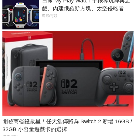
日廠 My Play Watch 手錶專玩經典遊
戲、內建俄羅斯方塊、太空侵略者，
不過竟然不能連手機？
遊戲/電競
開發商省錢救星！任天堂傳將為 Switch 2 新增 16GB /
32GB 小容量遊戲卡的選擇