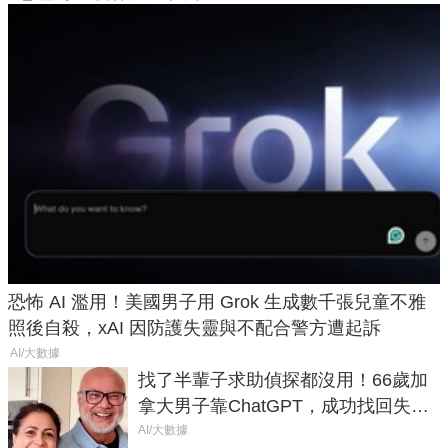
恐怖 AI 濫用！美國男子用 Grok 生成數千張兒童不雅
照後自殺，xAI 因防護失靈與不配合警方遭起訴
AI/大數據
找了半輩子求助偵探都沒用！66歲加
拿大男子靠ChatGPT，成功找回失散
50年家人
AI/大數據