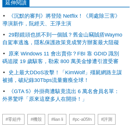
延伸閱讀
《沉默的審判》將登陸 Netflix！《周處除三害》
導演新作，阮經天、王淨主演
29顆鏡頭也抓不到一個賊？舊金山竊賊搭Waymo
自駕車逃逸，隱私保護政策竟成警方辦案最大阻礙
原來 Windows 11 會出賣你？FBI 靠 GDID 識別
碼追蹤 19 歲駭客，勒索 800 萬美金慘遭引渡受審
史上最大DDoS攻擊！「KimWolf」殭屍網路主謀
被捕，破紀錄30Tbps流量癱瘓全球！
《GTA 5》外掛商遭駭竟流出 6 萬名會員名單：
外界驚呼「原來這麼多人在開掛！」
#零組件
#機殼
#lian li
#pc-a05fn
#評測