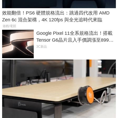
效能翻倍！PS6 硬體規格流出：跳過四代改用 AMD
Zen 6c 混合架構，4K 120fps 與全光追時代來臨
遊戲/電競
Google Pixel 11全系規格流出！搭載
Tensor G6晶片且入手價調漲至899美
元
3C新品