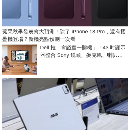
蘋果秋季發表會大預測！除了 iPhone 18 Pro，還有摺
疊機登場？新機亮點預測一次看
Dell 推「會議室一體機」！43 吋顯示
器整合 Sony 鏡頭、麥克風、喇叭，
一條 USB-C 就能開會