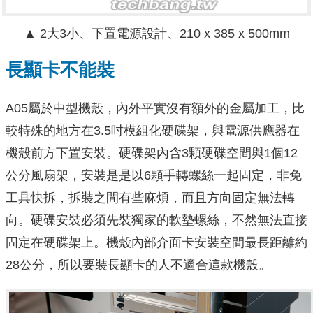
▲ 2大3小、下置電源設計、210 x 385 x 500mm
長顯卡不能裝
A05屬於中型機殼，內外平實沒有額外的金屬加工，比
較特殊的地方在3.5吋模組化硬碟架，與電源供應器在
機殼前方下置安裝。硬碟架內含3顆硬碟空間與1個12
公分風扇架，安裝是是以6顆手轉螺絲一起固定，非免
工具快拆，拆裝之間有些麻煩，而且方向固定無法轉
向。硬碟安裝必須先裝獨家的軟墊螺絲，不然無法直接
固定在硬碟架上。機殼內部介面卡安裝空間最長距離約
28公分，所以要裝長顯卡的人不適合這款機殼。