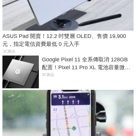
ASUS Pad 開賣！12.2 吋雙層 OLED、售價 19,900
元，指定電信資費最低 0 元入手
3C新品
Google Pixel 11 全系傳取消 128GB
配置！Pixel 11 Pro XL 電池容量微降
1.6%
3C新品