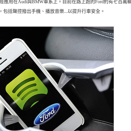
經應用在
Audi
與
BMW
車系上。目前在路上跑的
Ford
約有七百萬
，包括聲控撥出手機、播放音樂
...
以提升行車安全。