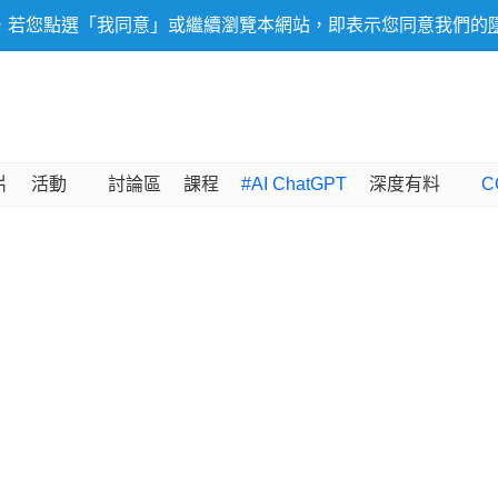
，若您點選「我同意」或繼續瀏覽本網站，即表示您同意我們的
片
活動
討論區
課程
#AI ChatGPT
深度有料
C