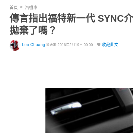
首頁
汽機車
傳言指出福特新一代 SYNC介面
拋棄了嗎？
Leo Chuang
收藏此文
發表於 2016年2月19日 00:00