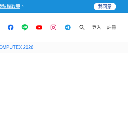
隱私權政策
。
我同意
登入
註冊
OMPUTEX 2026