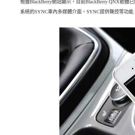
根據
BlackBerry
網站顯示，目前
BlackBerry QNX
軟體已
系統的
SYNC
車內多媒體介面，
SYNC
提供聲控等功能