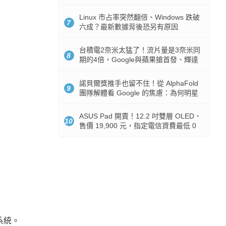
512GB 起跳
Linux 市占率突然翻倍、Windows 跌破
7
六成？最新數據背後恐另有原因
台積電2奈米太猛了！流片量是3奈米同
8
期的4倍，Google與蘋果搶首發、輝達
與AMD排隊等產能
諾貝爾獎推手也留不住！從 AlphaFold
9
團隊解體看 Google 的焦慮：為何明星
實驗室要為 Gemini 讓路？
ASUS Pad 開賣！12.2 吋雙層 OLED、
10
售價 19,900 元，指定電信資費最低 0
元入手
)系統。