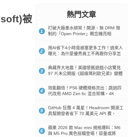
熱門文章
oft)被
打破大廠墨水綁架！開源、無 DRM 限
1
制的「Open Printer」概念機亮相
用AI省下4小時竟被塞更多工作！過來人
2
曝光：為什麼優秀員工不再跟你分享怎
麼使用AI
典藏界大地震！美國懷舊遊戲小店驚見
3
97 片未公開版《超級瑪利歐兄弟》變體
任天堂卡帶
效能翻倍！PS6 硬體規格流出：跳過四
4
代改用 AMD Zen 6c 混合架構，4K
120fps 與全光追時代來臨
GitHub 狂攬 4 萬星！Headroom 開源工
5
具幫開發者省下 70 萬美元 API 費，
Token 消耗暴降 92%
蘋果 2026 款 Mac mini 規格爆料：M6
6
與 M5 Pro 異色搭檔登場！容量或將