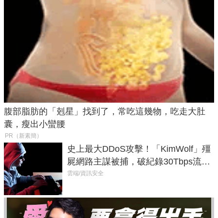
腹部脂肪的「剋星」找到了，常吃這幾物，吃走大肚
囊，瘦出小蠻腰
PR（新素簡）
史上最大DDoS攻擊！「KimWolf」殭
屍網路主謀被捕，破紀錄30Tbps流量
癱瘓全球！
雲端/資訊安全