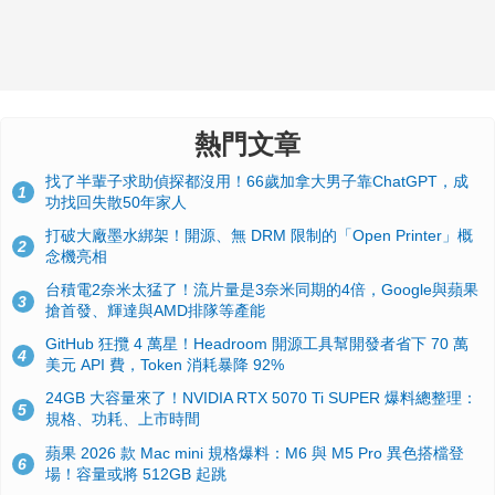
熱門文章
找了半輩子求助偵探都沒用！66歲加拿大男子靠ChatGPT，成
1
功找回失散50年家人
打破大廠墨水綁架！開源、無 DRM 限制的「Open Printer」概
2
念機亮相
台積電2奈米太猛了！流片量是3奈米同期的4倍，Google與蘋果
3
搶首發、輝達與AMD排隊等產能
GitHub 狂攬 4 萬星！Headroom 開源工具幫開發者省下 70 萬
4
美元 API 費，Token 消耗暴降 92%
24GB 大容量來了！NVIDIA RTX 5070 Ti SUPER 爆料總整理：
5
規格、功耗、上市時間
蘋果 2026 款 Mac mini 規格爆料：M6 與 M5 Pro 異色搭檔登
6
場！容量或將 512GB 起跳