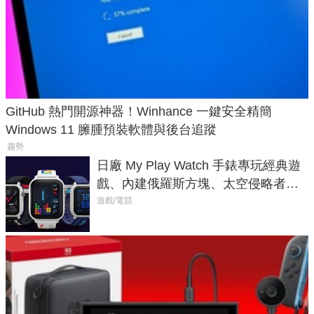
GitHub 熱門開源神器！Winhance 一鍵安全精簡
Windows 11 臃腫預裝軟體與後台追蹤
趨勢
日廠 My Play Watch 手錶專玩經典遊
戲、內建俄羅斯方塊、太空侵略者，
不過竟然不能連手機？
遊戲/電競