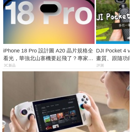
iPhone 18 Pro 設計圖 A20 晶片規格全
DJI Pocket
看光，華強北山寨機要起飛了？專家曝
畫質、跟隨功
山寨機無法復刻兩大關鍵
一次看懂兩台
3C新品
評測