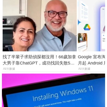
找了半輩子求助偵探都沒用！66歲加拿
Google 宣布淘汰 
大男子靠ChatGPT，成功找回失散50
月起 Android
年家人
AI/大數據
AI/大數據