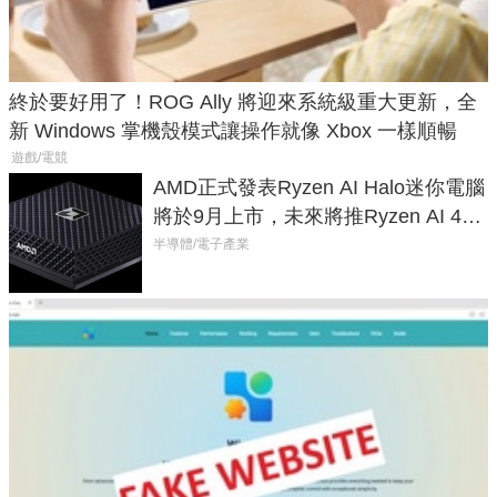
終於要好用了！ROG Ally 將迎來系統級重大更新，全
新 Windows 掌機殼模式讓操作就像 Xbox 一樣順暢
遊戲/電競
AMD正式發表Ryzen AI Halo迷你電腦
將於9月上市，未來將推Ryzen AI 400
Max系列處理器與對應升級版
半導體/電子產業