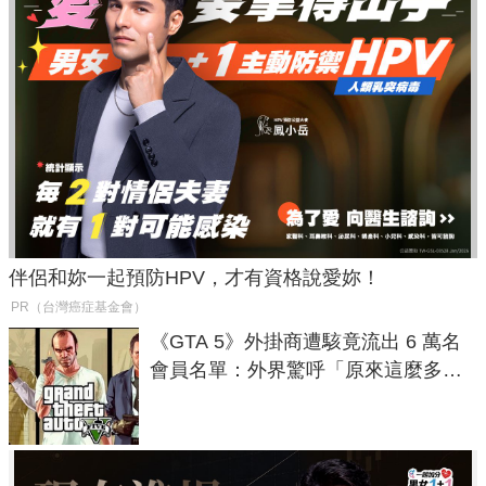
伴侶和妳一起預防HPV，才有資格說愛妳！
PR（台灣癌症基金會）
《GTA 5》外掛商遭駭竟流出 6 萬名
會員名單：外界驚呼「原來這麼多人
在開掛！」