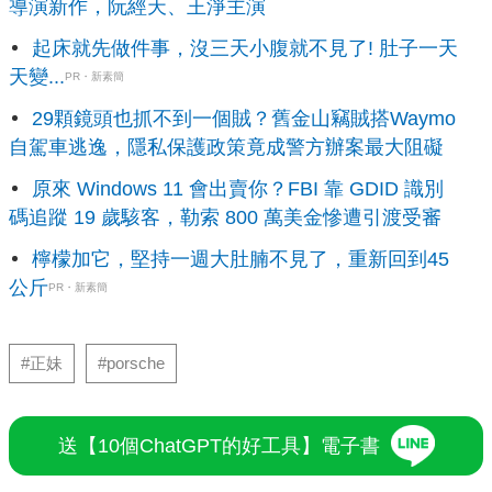
導演新作，阮經天、王淨主演
起床就先做件事，沒三天小腹就不見了! 肚子一天
天變...
PR・新素簡
29顆鏡頭也抓不到一個賊？舊金山竊賊搭Waymo
自駕車逃逸，隱私保護政策竟成警方辦案最大阻礙
原來 Windows 11 會出賣你？FBI 靠 GDID 識別
碼追蹤 19 歲駭客，勒索 800 萬美金慘遭引渡受審
檸檬加它，堅持一週大肚腩不見了，重新回到45
公斤
PR・新素簡
#正妹
#porsche
送【10個ChatGPT的好工具】電子書