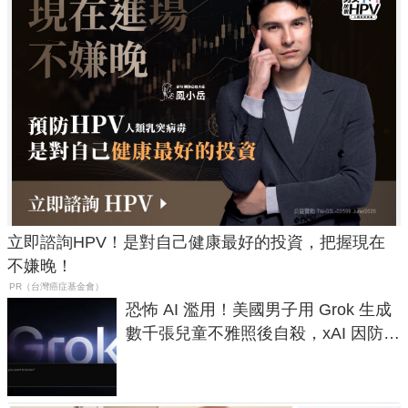
立即諮詢HPV！是對自己健康最好的投資，把握現在
不嫌晚！
PR（台灣癌症基金會）
恐怖 AI 濫用！美國男子用 Grok 生成
數千張兒童不雅照後自殺，xAI 因防護
失靈與不配合警方遭起訴