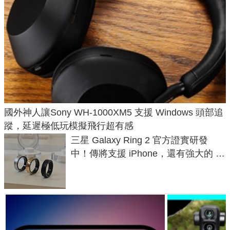
國外神人讓Sony WH-1000XM5 支援 Windows 頭部追
蹤，延遲極低玩模擬飛行超有感
三星 Galaxy Ring 2 官方證實研發
中！傳將支援 iPhone，還有強大的 AI
與智慧家電連動功能