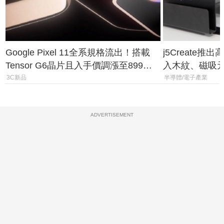
Google Pixel 11全系規格流出！搭載
j5Create
Tensor G6晶片且入手價調漲至899美
入木紋、磁吸
元
3C新品
半導體/電子產業
ADVERTISEMENT