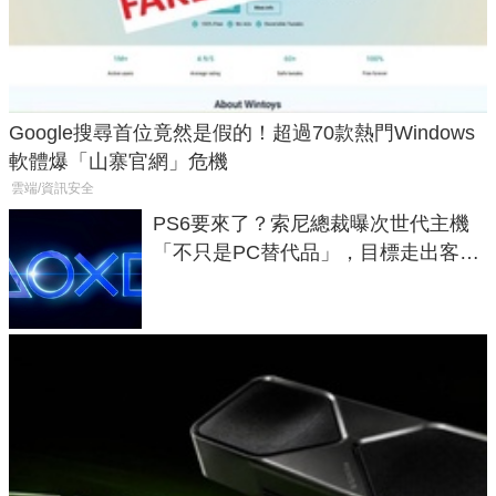
Google搜尋首位竟然是假的！超過70款熱門Windows
軟體爆「山寨官網」危機
雲端/資訊安全
PS6要來了？索尼總裁曝次世代主機
「不只是PC替代品」，目標走出客
廳、進軍電競桌面