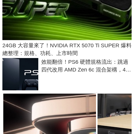
24GB 大容量來了！NVIDIA RTX 5070 Ti SUPER 爆料
總整理：規格、功耗、上市時間
效能翻倍！PS6 硬體規格流出：跳過
四代改用 AMD Zen 6c 混合架構，4K
120fps 與全光追時代來臨