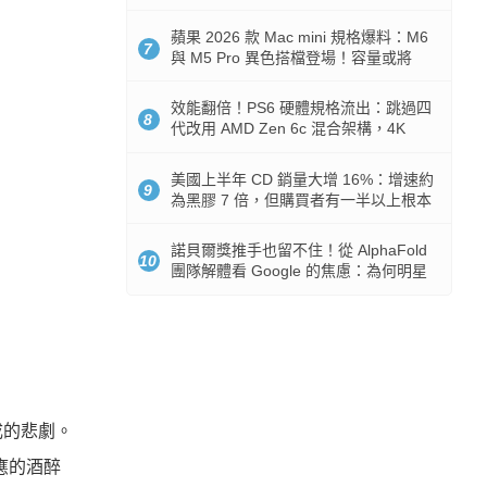
Token 消耗暴降 92%
蘋果 2026 款 Mac mini 規格爆料：M6
7
與 M5 Pro 異色搭檔登場！容量或將
512GB 起跳
效能翻倍！PS6 硬體規格流出：跳過四
8
代改用 AMD Zen 6c 混合架構，4K
120fps 與全光追時代來臨
美國上半年 CD 銷量大增 16%：增速約
9
為黑膠 7 倍，但購買者有一半以上根本
沒有播放器
諾貝爾獎推手也留不住！從 AlphaFold
10
團隊解體看 Google 的焦慮：為何明星
實驗室要為 Gemini 讓路？
成的悲劇。
應的酒醉