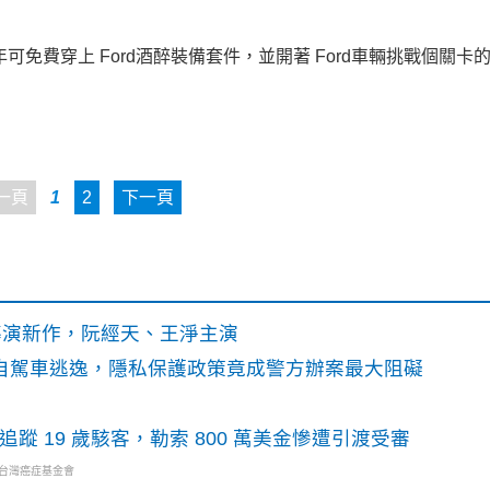
可免費穿上 Ford酒醉裝備套件，並開著 Ford車輛挑戰個關卡
一頁
1
2
下一頁
》導演新作，阮經天、王淨主演
o自駕車逃逸，隱私保護政策竟成警方辦案最大阻礙
識別碼追蹤 19 歲駭客，勒索 800 萬美金慘遭引渡受審
・台灣癌症基金會