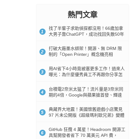
熱門文章
找了半輩子求助偵探都沒用！66歲加拿
1
大男子靠ChatGPT，成功找回失散50年
家人
打破大廠墨水綁架！開源、無 DRM 限
2
制的「Open Printer」概念機亮相
用AI省下4小時竟被塞更多工作！過來人
3
曝光：為什麼優秀員工不再跟你分享怎
麼使用AI
台積電2奈米太猛了！流片量是3奈米同
4
期的4倍，Google與蘋果搶首發、輝達
與AMD排隊等產能
典藏界大地震！美國懷舊遊戲小店驚見
5
97 片未公開版《超級瑪利歐兄弟》變體
任天堂卡帶
GitHub 狂攬 4 萬星！Headroom 開源工
6
具幫開發者省下 70 萬美元 API 費，