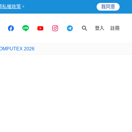
隱私權政策
。
我同意
登入
註冊
OMPUTEX 2026