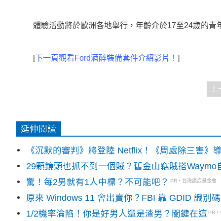
體驗活動將於歐洲各地舉行，年齡介於17至24歲的青年
[
下一頁觀看Ford酒醉裝備套件介紹影片！
]
上
延伸閱讀
《沉默的審判》將登陸 Netflix！《周處除三害
29顆鏡頭也抓不到一個賊？舊金山竊賊搭Waym
驚！每2男就有1人中標？不可能吧？
PR・台灣癌症基金會
原來 Windows 11 會出賣你？FBI 靠 GDID 
1/2機率淪陷！你是好男人還是渣男？關鍵在這
PR