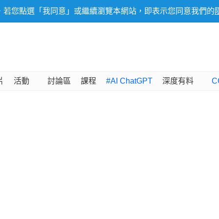
，若您點選「我同意」或繼續瀏覽本網站，即表示您同意我們的
片
活動
討論區
課程
#AI ChatGPT
深度有料
C