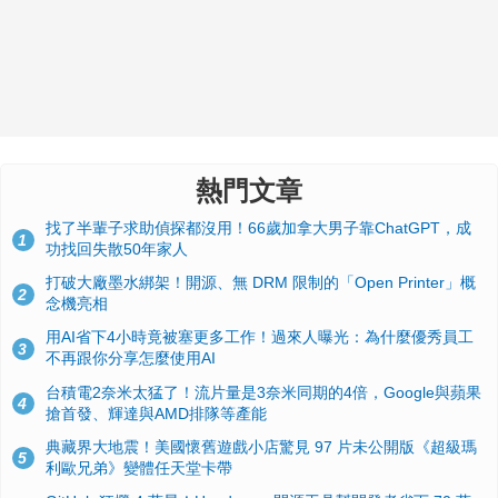
熱門文章
找了半輩子求助偵探都沒用！66歲加拿大男子靠ChatGPT，成
1
功找回失散50年家人
打破大廠墨水綁架！開源、無 DRM 限制的「Open Printer」概
2
念機亮相
用AI省下4小時竟被塞更多工作！過來人曝光：為什麼優秀員工
3
不再跟你分享怎麼使用AI
台積電2奈米太猛了！流片量是3奈米同期的4倍，Google與蘋果
4
搶首發、輝達與AMD排隊等產能
典藏界大地震！美國懷舊遊戲小店驚見 97 片未公開版《超級瑪
5
利歐兄弟》變體任天堂卡帶