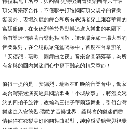
特拉底瓦里名琴，與約翰‧史特勞斯管弦樂團等六十名
頂尖音樂家合作，不僅聯手打造國際頂尖規格的音樂
饗宴外，現場絢麗的舞台和所有表演者穿上雍容華貴的
宮廷服飾，在安德烈善於帶動樂迷進入樂曲的氛圍下，
所有樂迷們隨著音樂起舞同歡，讓現場宛如一場大型的
音樂派對，在全場觀眾滿堂喝采中，首度在台舉辦的
「安德烈．瑞歐—圓舞曲之夜」音樂會圓滿落幕，為所
有參與的國內樂迷們心中寫下難忘的精采章節！
值得一提的是，安德烈．瑞歐在昨晚的音樂會中，獨家
為台灣樂迷演奏經典國語歌曲「小城故事」，將溫柔婉
約的四拍子旋律，改編為三拍子華爾茲舞曲，引領台灣
樂迷進入安德烈‧瑞歐的音樂世界，讓與會的樂迷們盡
情徜徉在歡樂美好的圓舞曲派對，純粹感受聽覺與視覺