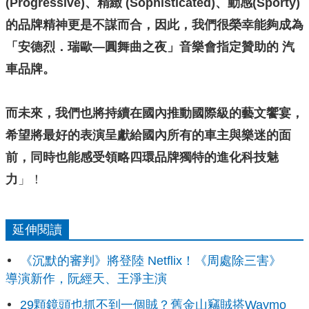
(Progressive)、精緻 (Sophisticated)、動感(Sporty)
的品牌精神更是不謀而合，因此，我們很榮幸能夠成為
「安德烈．瑞歐—圓舞曲之夜」音樂會指定贊助的 汽
車品牌。
而未來，我們也將持續在國內推動國際級的藝文饗宴，
希望將最好的表演呈獻給國內所有的車主與樂迷的面
前，同時也能感受領略四環品牌獨特的進化科技魅
力
」！
延伸閱讀
《沉默的審判》將登陸 Netflix！《周處除三害》
導演新作，阮經天、王淨主演
29顆鏡頭也抓不到一個賊？舊金山竊賊搭Waymo