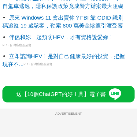
自駕車逃逸，隱私保護政策竟成警方辦案最大阻礙
原來 Windows 11 會出賣你？FBI 靠 GDID 識別
碼追蹤 19 歲駭客，勒索 800 萬美金慘遭引渡受審
伴侶和妳一起預防HPV，才有資格說愛妳！
PR・台灣癌症基金會
立即諮詢HPV！是對自己健康最好的投資，把握
現在不...
PR・台灣癌症基金會
送【10個ChatGPT的好工具】電子書
ADVERTISEMENT