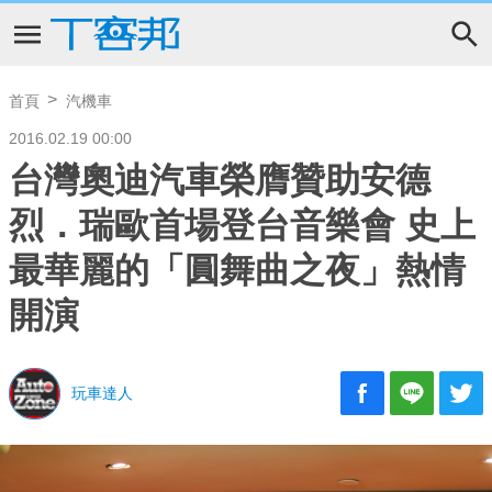
首頁
汽機車
2016.02.19 00:00
台灣奧迪汽車榮膺贊助安德
烈．瑞歐首場登台音樂會 史上
最華麗的「圓舞曲之夜」熱情
開演
玩車達人