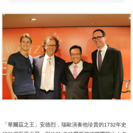
「華爾茲之王」安德烈．瑞歐演奏他珍貴的1732年史