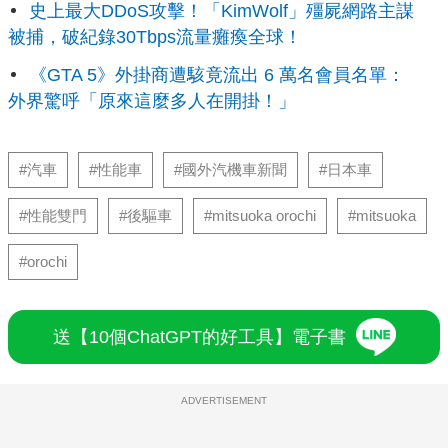
史上最大DDoS攻擊！「KimWolf」殭屍網路主謀
被捕，破紀錄30Tbps流量癱瘓全球！
《GTA 5》外掛商遭駭竟流出 6 萬名會員名單：
外界驚呼「原來這麼多人在開掛！」
#汽車
#性能車
#國外汽機車新聞
#日本車
#性能雙門
#後驅車
#mitsuoka orochi
#mitsuoka
#orochi
送【10個ChatGPT的好工具】電子書
ADVERTISEMENT