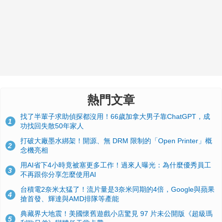
熱門文章
找了半輩子求助偵探都沒用！66歲加拿大男子靠ChatGPT，成
1
功找回失散50年家人
打破大廠墨水綁架！開源、無 DRM 限制的「Open Printer」概
2
念機亮相
用AI省下4小時竟被塞更多工作！過來人曝光：為什麼優秀員工
3
不再跟你分享怎麼使用AI
台積電2奈米太猛了！流片量是3奈米同期的4倍，Google與蘋果
4
搶首發、輝達與AMD排隊等產能
典藏界大地震！美國懷舊遊戲小店驚見 97 片未公開版《超級瑪
5