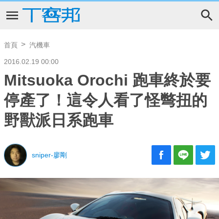
首頁
汽機車
2016.02.19 00:00
Mitsuoka Orochi 跑車終於要
停產了！這令人看了怪彆扭的
野獸派日系跑車
sniper-廖剛