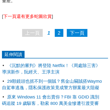
量產。
[
下一頁還有更多蛇圖欣賞
]
上一頁
1
2
下一頁
延伸閱讀
《沉默的審判》將登陸 Netflix！《周處除三害》
導演新作，阮經天、王淨主演
29顆鏡頭也抓不到一個賊？舊金山竊賊搭Waymo
自駕車逃逸，隱私保護政策竟成警方辦案最大阻礙
原來 Windows 11 會出賣你？FBI 靠 GDID 識別
碼追蹤 19 歲駭客，勒索 800 萬美金慘遭引渡受審