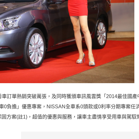
 1.8L房車訂單熱銷突破萬張，及同時獲頒車訊風雲獎「2014最佳國
購車0負擔」優惠專案，NISSAN全車系0頭款或0利率分期專案任
保固方案(註1)，超值的優惠與服務，讓車主盡情享受用車與駕馭