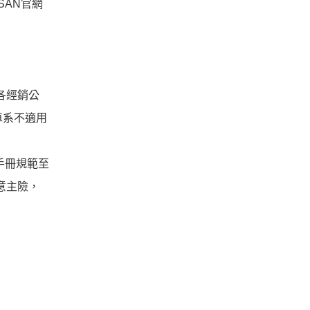
SAN官網
各經銷公
車系不適用
、
主手冊規範至
任意主險，