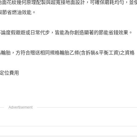
準的胎面花紋幾何原理配製與超寬接地面設計，可確保磨耗均勻，並
與節省燃油效能。
不論度假遨遊或日常代步，皆能為你創造顯著的節能省錢效果。
輪胎，方符合贈送相同規格輪胎乙條(含拆裝&平衡工資)之資格
定位費用