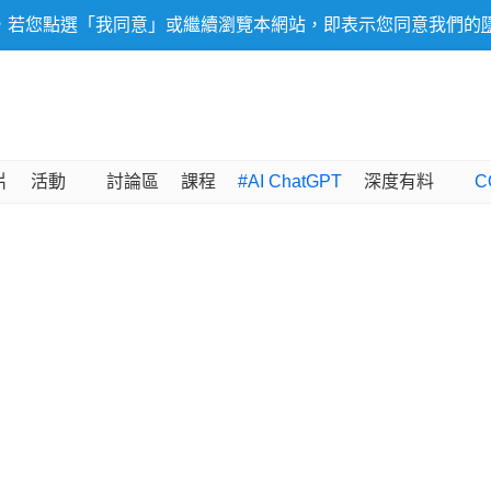
，若您點選「我同意」或繼續瀏覽本網站，即表示您同意我們的
片
活動
討論區
課程
#AI ChatGPT
深度有料
C