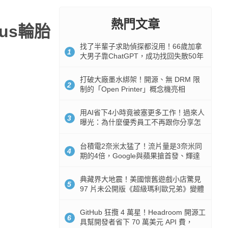
熱門文章
us輪胎
找了半輩子求助偵探都沒用！66歲加拿
1
大男子靠ChatGPT，成功找回失散50年
家人
打破大廠墨水綁架！開源、無 DRM 限
2
制的「Open Printer」概念機亮相
用AI省下4小時竟被塞更多工作！過來人
3
曝光：為什麼優秀員工不再跟你分享怎
麼使用AI
台積電2奈米太猛了！流片量是3奈米同
4
期的4倍，Google與蘋果搶首發、輝達
與AMD排隊等產能
典藏界大地震！美國懷舊遊戲小店驚見
5
97 片未公開版《超級瑪利歐兄弟》變體
任天堂卡帶
GitHub 狂攬 4 萬星！Headroom 開源工
6
具幫開發者省下 70 萬美元 API 費，