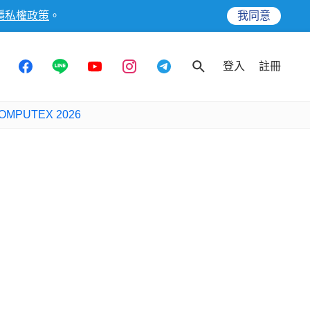
隱私權政策
。
我同意
登入
註冊
OMPUTEX 2026