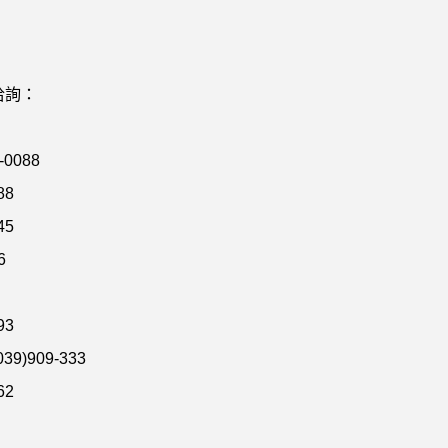
洽詢：
0088
88
45
6
93
9)909-333
62