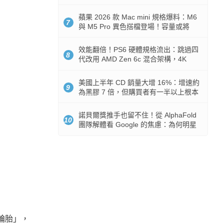
Token 消耗暴降 92%
蘋果 2026 款 Mac mini 規格爆料：M6
7
與 M5 Pro 異色搭檔登場！容量或將
512GB 起跳
效能翻倍！PS6 硬體規格流出：跳過四
8
代改用 AMD Zen 6c 混合架構，4K
120fps 與全光追時代來臨
美國上半年 CD 銷量大增 16%：增速約
9
為黑膠 7 倍，但購買者有一半以上根本
沒有播放器
諾貝爾獎推手也留不住！從 AlphaFold
10
團隊解體看 Google 的焦慮：為何明星
實驗室要為 Gemini 讓路？
輪胎」，